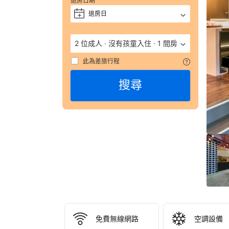
退房日期
獲
評 
退房日
+
9.
（
2 位成人
·
沒有孩童入住
·
1 間房
數
彙
此為差旅行程
整
搜尋
827
則
評
語
由
顧
客
於
實
際
入
住
免費無線網路
空調設備
AM