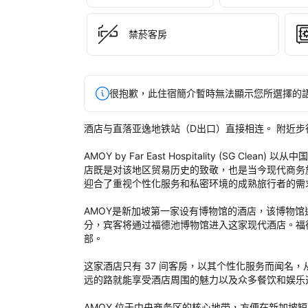
by 
Far 
East
禁菸客房
Hos
後
評
定
很抱歉，此住宿簡介暫時無法顯示您所選擇的
酒店与直落亚逸地铁站（D出口）直接相连。 附近步
AMOY by Far East Hospitality (SG
店既是对该地区贸易历史的致敬，也是当今现代商务旅
迎合了重视个性化服务和私密环境的成熟旅行者的需求
AMOY是新加坡第一家设有博物馆的酒店，该博物馆追
分，宾客将通过福德池博物馆进入这家现代酒店。福德
部。

这家酒店只有 37 间客房，以其个性化服务而闻名
远的路就能享受酒店周围的魅力以及众多餐饮和娱乐
AMOY 位于中央商务区的核心地带，方便在新加坡