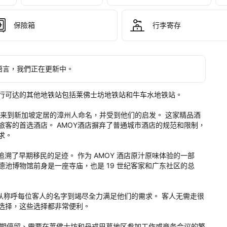
 
保險箱
行李寄存
pitality
。
語言，我們正在更新中。
行可达的其他地铁站包括莱佛士坊地铁站和牛车水地铁站。

 Clean) 以从中国来到新加坡定居的漳州人命名，并受到他们的启发。 这家精品酒
客的首选酒店。 AMOY酒店摒弃了普通城市酒店的规范和限制，
。

溯了早期移民的足迹。 作为 AMOY 酒店原汁原味体验的一部
池博物馆前身是一座寺庙，也是 19 世纪客家和广东社区的总
，从称呼每位客人的名字到竭尽全力满足他们的需求。 客人无需走很
选择，这些选择都非常便利。

短期停留、需要在莱佛士坊和丹戎巴葛地区参加工作或商务会议的繁