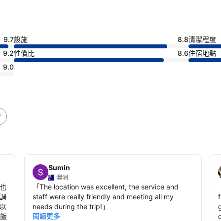
9.7
設施
8.8
清潔程度
9.2
性價比
8.6
住宿地點
9.0
音
Sumin
澳洲
也
「
The location was excellent, the service and
調
staff were really friendly and meeting all my
以
needs during the trip!
」
g
閱讀更多
到飯