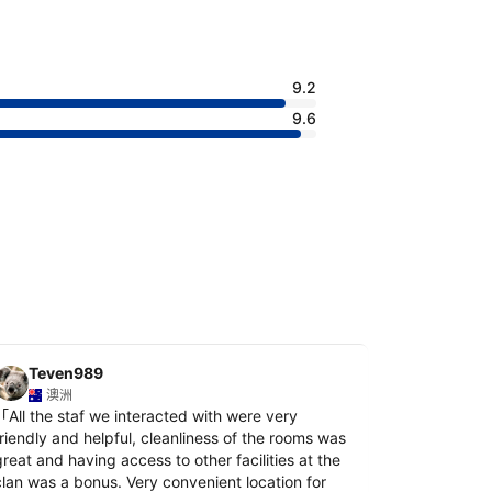
9.2
9.6
Teven989
Rysza
澳洲
澳洲
「
All the staf we interacted with were very
「
Very frien
閱讀更多
friendly and helpful, cleanliness of the rooms was
reat and having access to other facilities at the
顯示翻譯
clan was a bonus. Very convenient location for