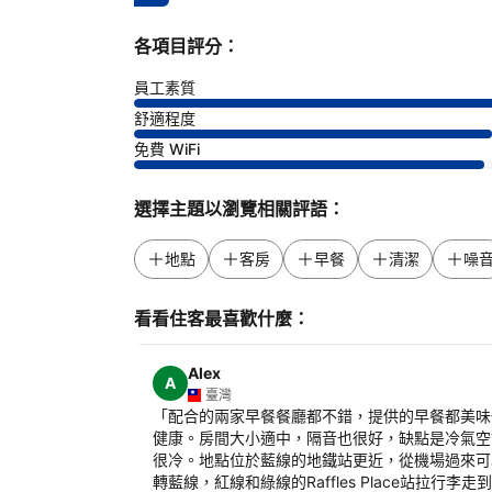
各項目評分：
員工素質
舒適程度
免費 WiFi
選擇主題以瀏覽相關評語：
地點
客房
早餐
清潔
噪
看看住客最喜歡什麼：
Alex
A
臺灣
「
配合的兩家早餐餐廳都不錯，提供的早餐都美味
健康。房間大小適中，隔音也很好，缺點是冷氣空
很冷。地點位於藍線的地鐵站更近，從機場過來可
轉藍線，紅線和綠線的Raffles Place站拉行李走