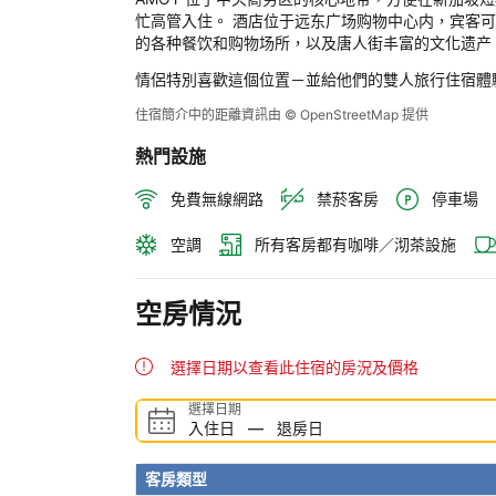
忙高管入住。 酒店位于远东广场购物中心内，宾客
的各种餐饮和购物场所，以及唐人街丰富的文化遗产
情侶特別喜歡這個位置－並給他們的雙人旅行住宿體
住宿簡介中的距離資訊由 © OpenStreetMap 提供
熱門設施
免費無線網路
禁菸客房
停車場
空調
所有客房都有咖啡／沏茶設施
空房情況
選擇日期以查看此住宿的房況及價格
選擇日期
入住日
—
退房日
客房類型