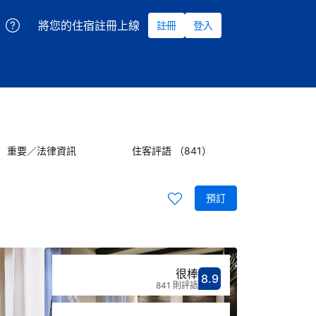
將您的住宿註冊上線
註冊
登入
重要／法律資訊
住客評語 （841）
預訂
很棒
8.9
分數8.9分
評比很棒
841 則評語