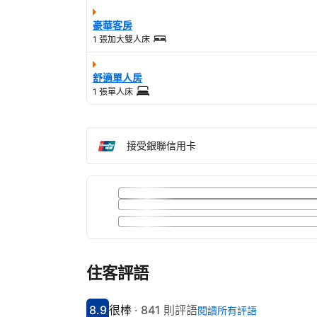
豪華客房
1 張加大雙人床
舒適單人房
1 張單人床
接受銀聯信用卡
住客評語
8.9
很棒
·
841 則評語
閱讀所有評語
分數8.9分
評比很棒