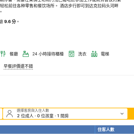
可轻松前往各种零售和餐饮场所。 酒店步行即可到达克拉码头河畔
。
驗
9.6 分
。
餐廳
24 小時接待櫃檯
洗衣
電梯
早餐評價還不錯
選擇客房與入住人數
2 位成人 · 0 位孩童 · 1 間房
住客人數