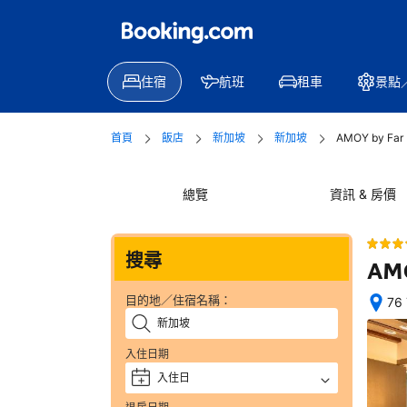
住宿
航班
租車
景點
首頁
飯店
新加坡
新加坡
AMOY by Far
總覽
資訊 & 房價
搜尋
AMO
目的地／住宿名稱：
76
位
置
入住日期
絕
佳
入住日
+
—