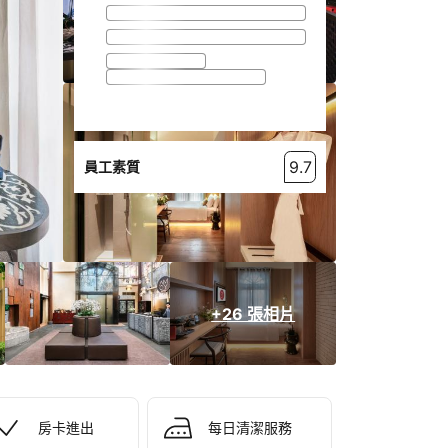
9.7
員工素質
+26 張相片
房卡進出
每日清潔服務