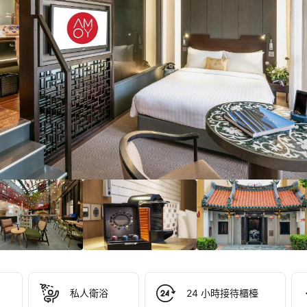
6/10！
分
）
私人衛浴
24 小時接待櫃檯
OY 