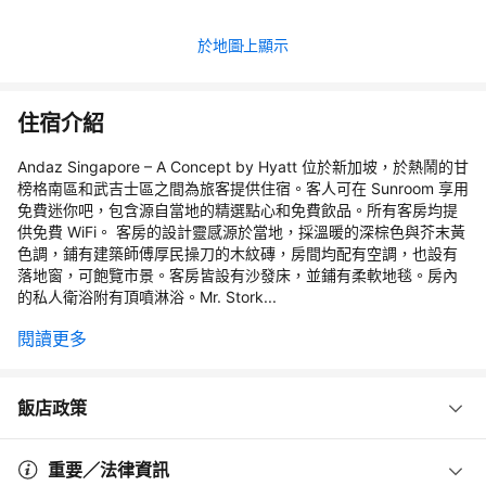
於地圖上顯示
住宿介紹
Andaz Singapore – A Concept by Hyatt 位於新加坡，於熱鬧的甘
榜格南區和武吉士區之間為旅客提供住宿。客人可在 Sunroom 享用
免費迷你吧，包含源自當地的精選點心和免費飲品。所有客房均提
供免費 WiFi。 客房的設計靈感源於當地，採溫暖的深棕色與芥末黃
色調，鋪有建築師傅厚民操刀的木紋磚，房間均配有空調，也設有
落地窗，可飽覽市景。客房皆設有沙發床，並鋪有柔軟地毯。房內
的私人衛浴附有頂噴淋浴。Mr. Stork...
閱讀更多
飯店政策
重要／法律資訊