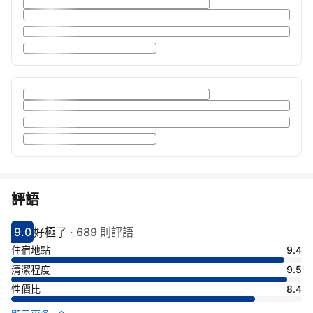
評語
9.0
好極了
·
689 則評語
分數9分
評比好極了
住宿地點
9.4
清潔程度
9.5
性價比
8.4