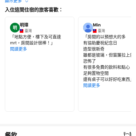
顯示更多
入住這間住宿的旅客喜歡：
明璋
Min
明
臺灣
臺灣
「
地點方便，樓下及可直達
「
房間的以預想大的多
mrt，房間設計很棒！
」
有協助慶祝紀念日
閱讀更多
造型很新奇
雖都是玻璃，但窗簾拉上就
恐怖了
有很多免費的飲料和點心
足夠置物空間
還有桌子可以好好吃東西
」
閱讀更多
餐飲