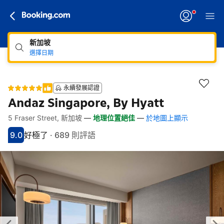
新加坡
選擇日期
永續發展認證
Andaz Singapore, By Hyatt
5 Fraser Street, 新加坡
—
地理位置絕佳
—
於地圖上顯示
快速連結
跳至住宿介紹
跳至熱門設施
跳至客房類型
跳至訂房政策
9.0
好極了
·
689 則評語
分數9分
評比好極了