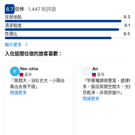
8.7
很棒
·
1,447 則評語
分數8.7分
評比很棒
住宿地點
9.3
清潔程度
9.1
性價比
8.5
顯示更多
入住這間住宿的旅客喜歡：
Yen-chia
An
臺灣
臺灣
「
房間大，浴缸也大，小陽台
「
早餐種類很豐富，選擇很
看出去景不錯
」
多，飯店房間空間大、光線
閱讀更多
亮乾淨，非常舒服!!!
」
閱讀更多