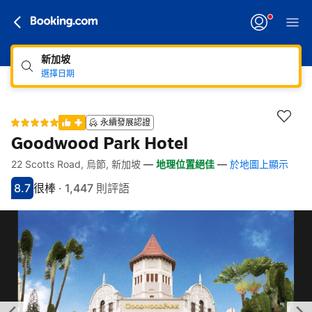
新加坡
選擇日期
永續發展認證
Goodwood Park Hotel
22 Scotts Road, 烏節, 新加坡
—
地理位置絕佳
—
於地圖上顯示
快速連結
跳至住宿介紹
跳至熱門設施
跳至客房類型
跳至訂房政策
8.7
很棒
·
1,447 則評語
分數8.7分
評比很棒