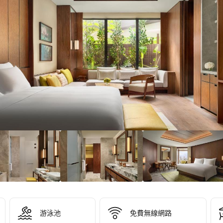
5/10！
分
）
游泳池
免費無線網路
nd 