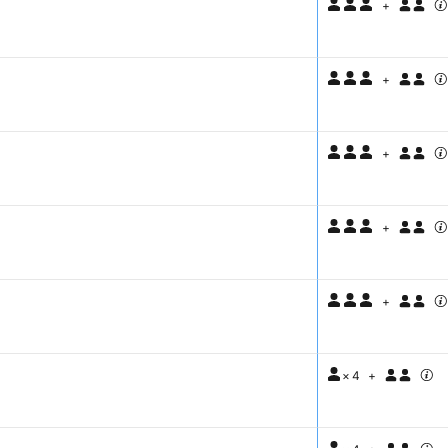
+
+
+
+
+
×
4
+