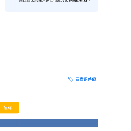
買貴退差價
搜尋