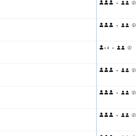
+
+
×
4
+
+
+
+