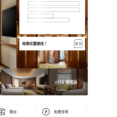
9.5
地理位置絕佳！
+115 張相片
陽台
免費停車