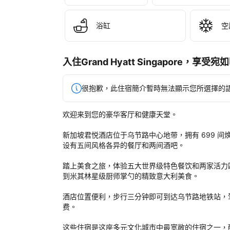
Hya
Sin
後
浴缸
空
評
定
入住Grand Hyatt Singapore，
很抱歉，此住宿簡介暫時無法顯示您所選擇的
欢迎来到您的豪华客厅和健康天堂。

新加坡君悦酒店位于乌节路中心地带，拥有 699 
设有五间风格各异的餐厅和两间酒吧。

踏上美食之旅，体验五大世界级特色餐饮和两家活力
到米其林星级厨师掌勺的精致意大利美食。

酒店位置便利，步行三分钟即可到达乌节路地铁站，
费。
