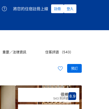
將您的住宿註冊上線
註冊
登入
重要／法律資訊
住客評語 （543）
預訂
很棒
8.9
分數8.9分
評比很棒
543 則評語