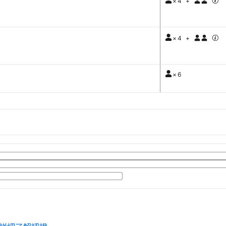
×
4
+
×
4
+
×
6