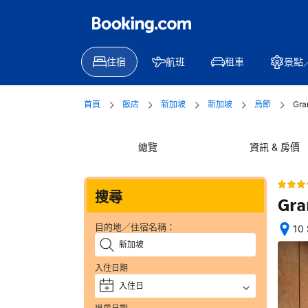
住宿
航班
租車
景點
首頁
飯店
新加坡
新加坡
烏節
Gr
總覽
資訊 & 房價
搜尋
Gra
目的地／住宿名稱：
10
位
置
入住日期
絕
佳
入住日
+
—