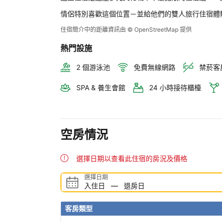
情侶特別喜歡這個位置－並給他們的雙人旅行住宿體
住宿簡介中的距離資訊由 © OpenStreetMap 提供
熱門設施
2 個游泳池
免費無線網路
禁菸客
SPA & 養生會館
24 小時接待櫃檯
空房情況
選擇日期以查看此住宿的房況及價格
選擇日期
入住日
—
退房日
客房類型