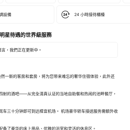
tt 
gapore
調設備
24 小時接待櫃檯
。
享受宛如明星待遇的世界級服務
語言，我們正在更新中。
间焕然一新的客房和套房，将为您带来难忘的奢华住宿体验，此外还
四射的酒吧——从完全清真认证的当地自助餐和热闹的池畔餐厅，
驾车三十分钟即可到达樟宜机场。 机场豪华轿车接送服务需额外收