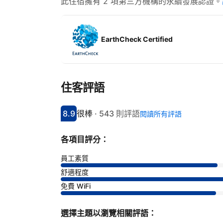
此住宿擁有 2 項第三方機構的永續發展認證。
EarthCheck Certified
住客評語
8.9
很棒
·
543 則評語
閱讀所有評語
分數8.9分
評比很棒
各項目評分：
員工素質
舒適程度
免費 WiFi
選擇主題以瀏覽相關評語：