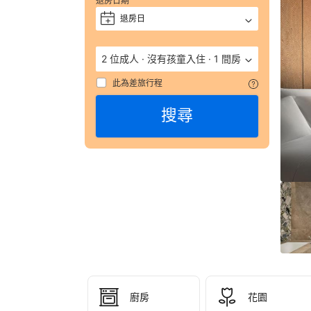
退房日期
獲
評 
退房日
+
9.
（
2 位成人
·
沒有孩童入住
·
1 間房
數
彙
此為差旅行程
整
搜尋
527
則
評
語
由
顧
客
於
實
際
入
住
廚房
花園
Gra