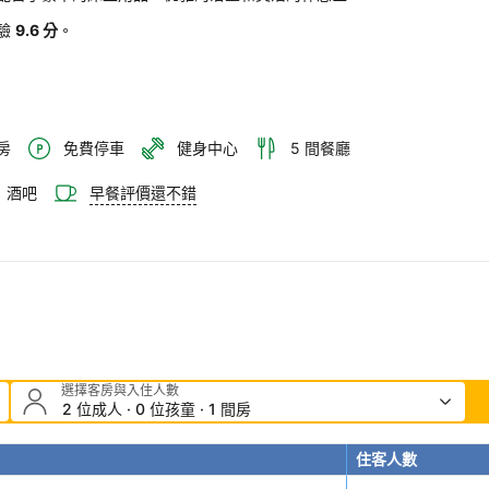
驗
9.6 分
。
房
免費停車
健身中心
5 間餐廳
酒吧
早餐評價還不錯
選擇客房與入住人數
2 位成人 · 0 位孩童 · 1 間房
住客人數