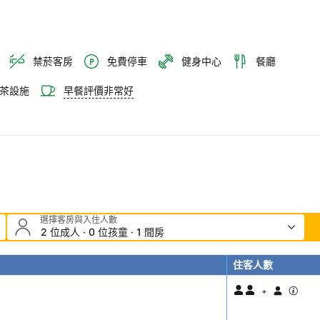
禁菸客房
免費停車
健身中心
餐廳
茶設施
早餐評價非常好
選擇客房與入住人數
2 位成人 · 0 位孩童 · 1 間房
住客人數
+