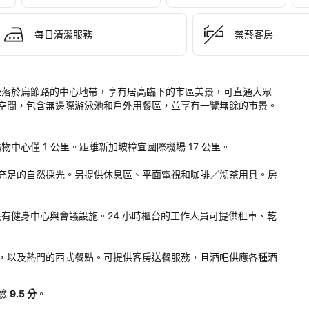
gapore 
hardgateway 
每日清潔服務
禁菸客房
ngri-
Shangri-La 坐落於烏節路的中心地帶，享有居高臨下的市區美景，可直通大眾
。
空間，包含無邊際游泳池和戶外用餐區，並享有一覽無餘的市景。
中心僅 1 公里。距離新加坡樟宜國際機場 17 公里。

充足的自然採光。另提供休息區、平面電視和咖啡／沏茶用具。房
hangri-La 設有健身中心與會議設施。24 小時櫃台的工作人員可提供租車、乾
，以及熱門的西式餐點。可提供客房送餐服務，且酒吧供應各種酒
驗
9.5 分
。