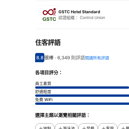
GSTC Hotel Standard
認證組織：
Control Union
住客評語
8.8
很棒
·
6,349 則評語
閱讀所有評語
分數8.8分
評比很棒
各項目評分：
員工素質
舒適程度
免費 WiFi
選擇主題以瀏覽相關評語：
地點
游泳池
早餐
客房