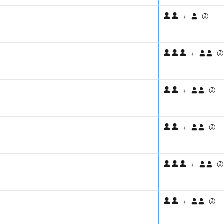
+
+
+
+
+
+