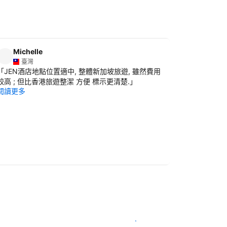
Michelle
Hsiu-j
H
臺灣
臺灣
「
JEN酒店地點位置適中, 整體新加坡旅遊, 雖然費用
「
很乾淨，
閱讀更多
較高 ; 但比香港旅遊整潔 方便 標示更清楚.
」
閱讀更多
查看客房供應情況