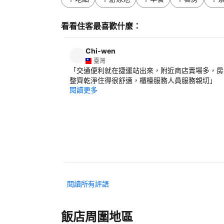
看看住客最喜歡什麼：
Chi-wen
臺灣
「
交通便利就在捷運站出來，附近商店賣場多，房
整齊乾淨住得很舒適，櫃檯服務人員服務親切
」
閱讀更多
閱讀所有評語
飯店周圍地區