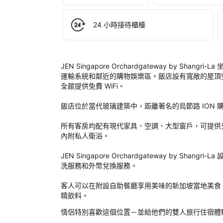
Sin
Orc
by 
24 小時接待櫃檯
Sha
La
後
評
JEN Singapore Orchardgateway by 
定
運輸系統和鄰近的購物娛樂區。飯店設有寬敞的屋頂
全館提供免費 WiFi。

飯店位於當代玻璃建築中，距離著名的烏節路 ION 購物
所有客房均配有現代家具、空調、大型窗戶，可提供
內附私人衛浴。

JEN Singapore Orchardgateway by S
洗服務和外幣兌換服務。

客人可以在附設自助餐廳享用美味的新加坡當地美食
精飲料。
情侶特別喜歡這個位置－並給他們的雙人旅行住宿體