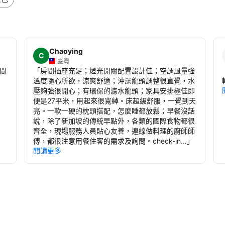
Chaoying
C
臺灣
間
「
房間插座充足；燈光開關配置設計佳；空調風量強
溫度隨心所欲，涼爽舒適；沖澡龍頭調整很直覺，水
壓夠強很開心；有環保的濾水龍頭；家具安排極佳即
便是27平米，用起來很寬綽。床超級舒服，一覺到天
亮。一軟一硬的枕頭搭配，怎麼睡都放鬆；早餐沒話
說，除了新加坡的傳統早點外，各類的國際食物都很
齊全，現場服務人員貼心友善，連線做料理的廚師師
傅，都很注意用餐住客的需求及詢問。check-in...
」
閱讀更多