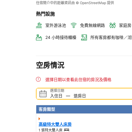
住宿簡介中的距離資訊由 © OpenStreetMap 提供
熱門設施
室外游泳池
免費無線網路
家庭房
24 小時接待櫃檯
所有客房都有咖啡／沏
空房情況
選擇日期以查看此住宿的房況及價格
選擇日期
入住日
—
退房日
客房類型
高級特大雙人床房
1 張特大雙人床