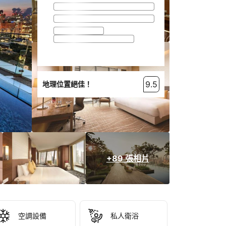
9.5
地理位置絕佳！
+89 張相片
空調設備
私人衛浴