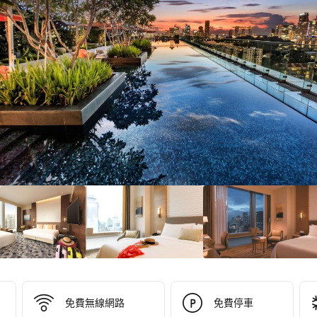
5/10！
分
0
）
免費無線網路
免費停車
 