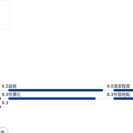
9.2
設施
9.0
清潔程度
9.3
性價比
8.3
住宿地點
9.3
景色