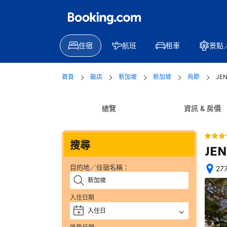
住宿
航班
租車
景點
首頁
飯店
新加坡
新加坡
烏節
JEN
總覽
資訊 & 房價
搜尋
JEN
目的地／住宿名稱：
27
位
置
入住日期
絕
佳
入住日
+
—