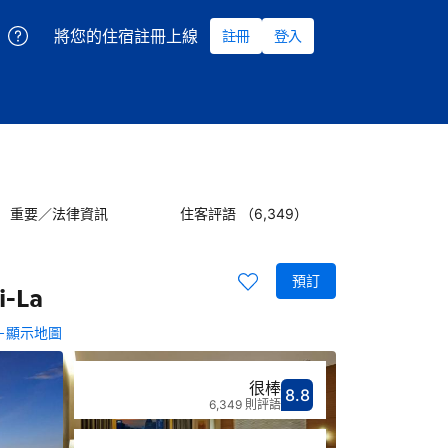
將您的住宿註冊上線
註冊
登入
重要／法律資訊
住客評語 （6,349）
預訂
i-La
－顯示地圖
很棒
8.8
分數8.8分
評比很棒
6,349 則評語