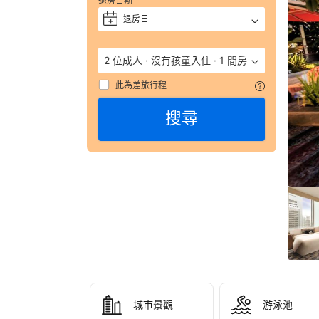
退房日期
獲
評 
退房日
+
9.
（
2 位成人
·
沒有孩童入住
·
1 間房
數
彙
此為差旅行程
整
搜尋
628
則
評
語
由
顧
客
於
實
際
入
住
城市景觀
游泳池
JEN