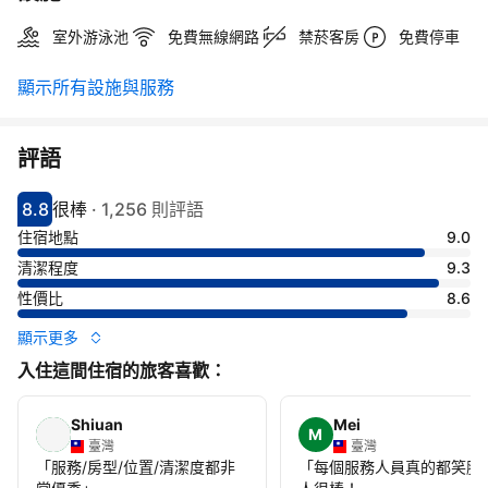
室外游泳池
免費無線網路
禁菸客房
免費停車
顯示所有設施與服務
評語
8.8
很棒
·
1,256 則評語
分數8.8分
評比很棒
住宿地點
9.0
清潔程度
9.3
性價比
8.6
顯示更多
入住這間住宿的旅客喜歡：
Shiuan
Mei
M
臺灣
臺灣
「
服務/房型/位置/清潔度都非
「
每個服務人員真的都笑臉