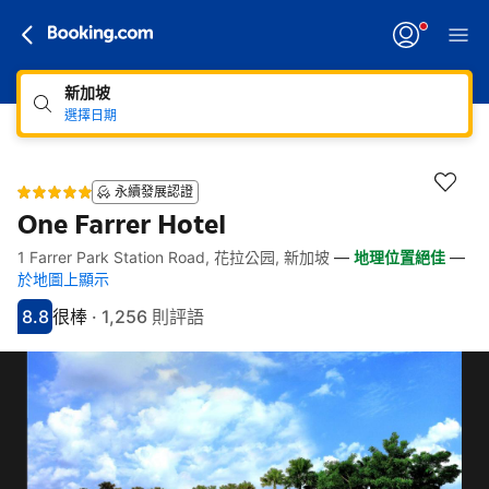
新加坡
選擇日期
永續發展認證
One Farrer Hotel
1 Farrer Park Station Road, 花拉公园, 新加坡
—
地理位置絕佳
—
快速連結
跳至住宿介紹
跳至熱門設施
跳至客房類型
跳至訂房政策
於地圖上顯示
8.8
很棒
·
1,256 則評語
分數8.8分
評比很棒