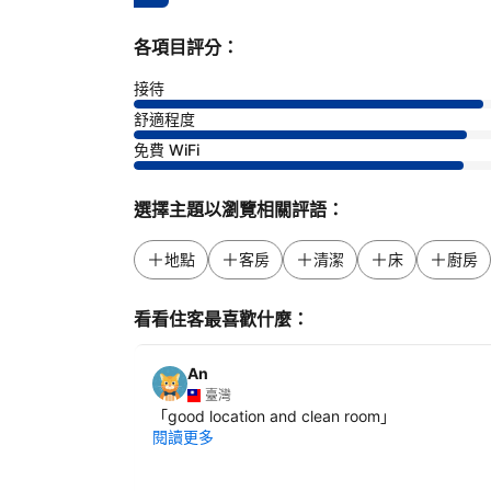
各項目評分：
接待
舒適程度
免費 WiFi
選擇主題以瀏覽相關評語：
地點
客房
清潔
床
廚房
看看住客最喜歡什麼：
An
臺灣
「
good location and clean room
」
閱讀更多