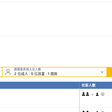
選擇客房與入住人數
2 位成人 · 0 位孩童 · 1 間房
住客人數
+