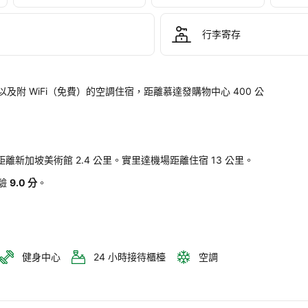
er 
k 
gapore
行李寄存
。
提供健身房以及附 WiFi（免費）的空調住宿，距離慕達發購物中心 400 公
1.7 公里，距離新加坡美術館 2.4 公里。實里達機場距離住宿 13 公里。
驗
9.0 分
。
健身中心
24 小時接待櫃檯
空調