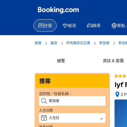
住宿
航班
租車
景點
首頁
飯店
所有飯店式公寓
新加坡
新加
總覽
資訊 & 房價
搜尋
lyf
目的地／住宿名稱：
2 
位
置
入住日期
絕
佳
入住日
+
—