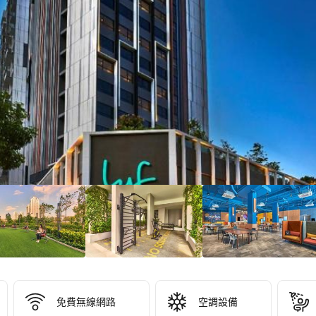
/10！
分
3
）
免費無線網路
空調設備