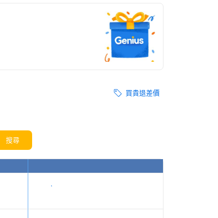
買貴退差價
搜尋
顯示價格