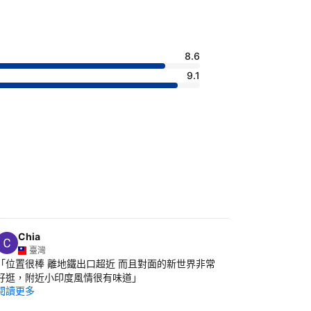
8.6
9.1
Chia
Yen
Y
臺灣
臺灣
「
位置很棒 離地鐵出口超近 而且對面的新世界非常
「
櫃檯服務
閱讀更多
好逛，附近小印度風情很有味道
」
閱讀更多