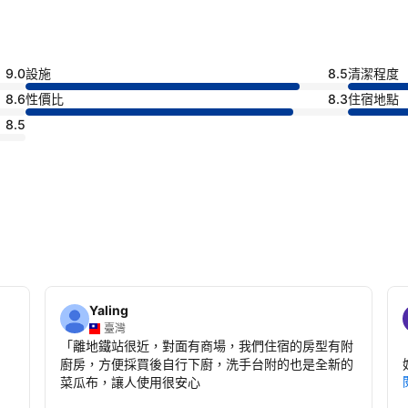
9.0
設施
8.5
清潔程度
8.6
性價比
8.3
住宿地點
8.5
Yaling
臺灣
「
離地鐵站很近，對面有商場，我們住宿的房型有附
廚房，方便採買後自行下廚，洗手台附的也是全新的
菜瓜布，讓人使用很安心