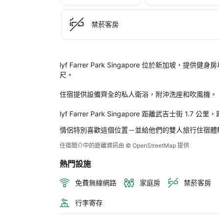
Farr
Par
Sin
禁菸客房
後
評
定
lyf Farrer Park Singapore 位於新加坡，
尺。

住宿提供設備齊全的私人衛浴，附沖洗座和吹風機。

lyf Farrer Park Singapore 距離武吉士街 
情侶特別喜歡這個位置－並給他們的雙人旅行住宿體
住宿簡介中的距離資訊由 © OpenStreetMap 提供
熱門設施
免費無線網路
家庭房
禁菸客房
行李寄存