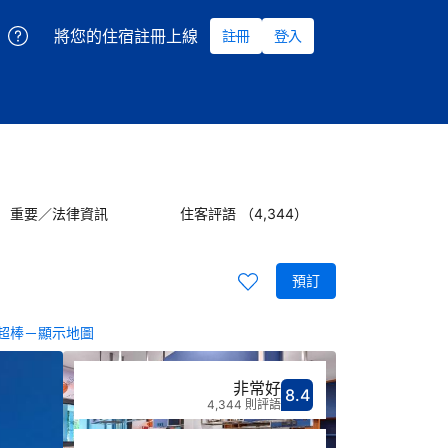
將您的住宿註冊上線
註冊
登入
重要／法律資訊
住客評語 （4,344）
預訂
超棒－顯示地圖
非常好
8.4
分數8.4分
評比非常好
4,344 則評語