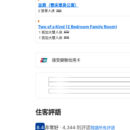
並肩（雙床單房公寓）
2 張單人床
Two of a Kind (2 Bedroom Family Room)
1 張加大雙人床
1 張加大雙人床
接受銀聯信用卡
住客評語
8.4
非常好
·
4,344 則評語
閱讀所有評語
分數8.4分
評比非常好