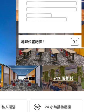
9.1
地理位置絕佳！
+17 張相片
私人衛浴
24 小時接待櫃檯