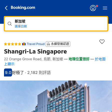
新加坡
選擇日期
Travel Proud
永續發展認證
Shangri-La Singapore
22 Orange Grove Road, 烏節, 新加坡
—
地理位置很好
—
於地圖
快速連結
跳至住宿介紹
跳至熱門設施
跳至客房類型
跳至訂房政策
上顯示
9.0
好極了
·
2,182 則評語
分數9分
評比好極了