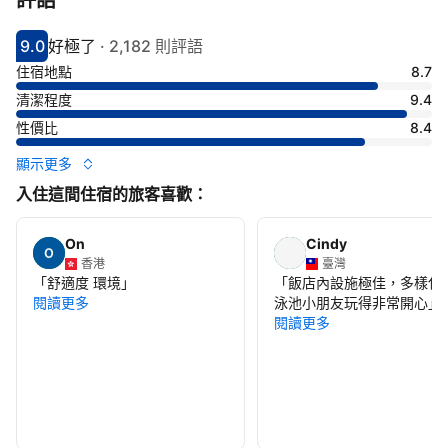
評語
9.0
好極了
·
2,182 則評語
分數9分
評比好極了
住宿地點
8.7
清潔程度
9.4
性價比
8.4
顯示更多
入住這間住宿的旅客喜歡：
On
Cindy
香港
臺灣
「
舒適度 環境
」
「
飯店內設施極佳，多樣化
閱讀更多
泳池小朋友玩得非常開心
」
閱讀更多