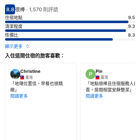
8.8
很棒
·
1,570 則評語
分數8.8分
評比很棒
住宿地點
9.5
清潔程度
9.3
性價比
8.3
顯示更多
入住這間住宿的旅客喜歡：
Christine
Pin
臺灣
臺灣
「
地理位置佳，早餐也很精
「
地點很棒且住宿服務人員
緻
」
善，房間相當安靜整潔
」
閱讀更多
閱讀更多