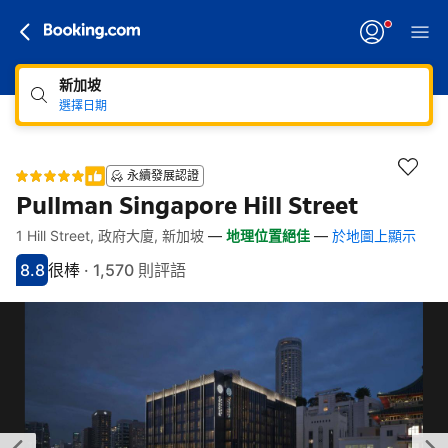
新加坡
選擇日期
永續發展認證
Pullman Singapore Hill Street
1 Hill Street, 政府大廈, 新加坡
—
地理位置絕佳
—
於地圖上顯示
快速連結
跳至住宿介紹
跳至熱門設施
跳至客房類型
跳至訂房政策
8.8
很棒
·
1,570 則評語
分數8.8分
評比很棒