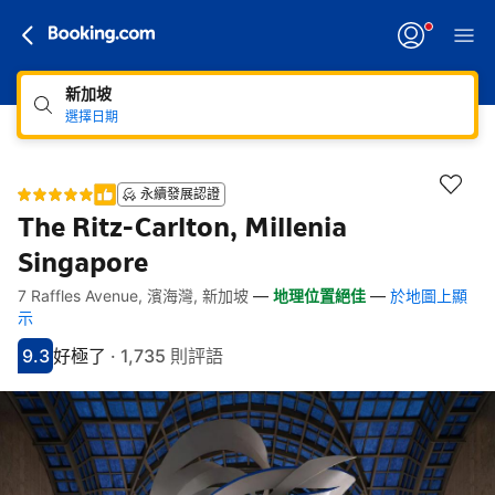
新加坡
選擇日期
永續發展認證
The Ritz-Carlton, Millenia
Singapore
7 Raffles Avenue, 濱海灣, 新加坡
—
地理位置絕佳
—
於地圖上顯
快速連結
跳至住宿介紹
跳至熱門設施
跳至客房類型
跳至訂房政策
示
9.3
好極了
·
1,735 則評語
分數9.3分
評比好極了