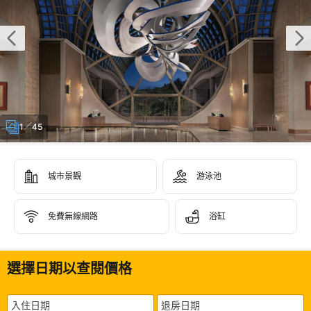
1／45
城市景觀
游泳池
免費無線網路
浴缸
選擇日期以查閱價格
入住日期
退房日期