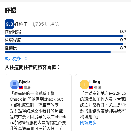
評語
9.3
好極了
·
1,735 則評語
分數9.3分
評比好極了
住宿地點
9.7
清潔程度
9.7
性價比
8.7
顯示更多
入住這間住宿的旅客喜歡：
Bjack
I-ling
臺灣
臺灣
「
很高級的一次體驗！從
「
最滿意的地方是32F Loun
Check in 開始直到check out
的環境和工作人員、大家服
，都能感受到一種至高的享
態度非常得好、尤其是Viole
受！難得的是原本我訂的房型
她的服務態度精神讓我不得
是城市景，因提早到飯店check
稱讚她👍
」
in時被櫃台服務人員詢問是否要
閱讀更多
升等為海岸景可提前入住，雖