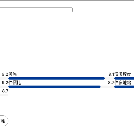
9.2
設施
9.1
清潔程度
9.2
性價比
8.7
住宿地點
8.7
海灘