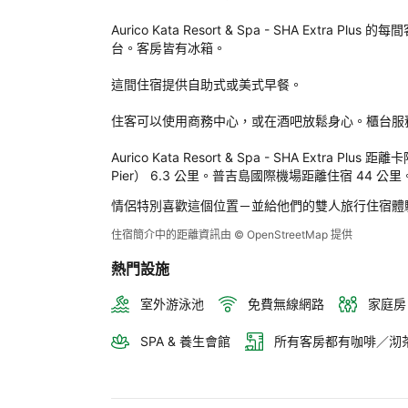
Kat
Res
Aurico Kata Resort & Spa - SHA Ex
& 
台。客房皆有冰箱。

Spa
- 
這間住宿提供自助式或美式早餐。

SHA
Extr
住客可以使用商務中心，或在酒吧放鬆身心。櫃台服務人
Plu
後
Aurico Kata Resort & Spa - SHA Extra P
評
Pier） 6.3 公里。普吉島國際機場距離住宿 44 公里
定
情侶特別喜歡這個位置－並給他們的雙人旅行住宿體
住宿簡介中的距離資訊由 © OpenStreetMap 提供
熱門設施
室外游泳池
免費無線網路
家庭房
SPA & 養生會館
所有客房都有咖啡／沏