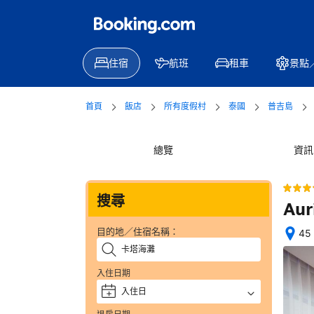
住宿
航班
租車
景點
首頁
飯店
所有度假村
泰國
普吉島
總覽
資訊
搜尋
Aur
目的地／住宿名稱：
45 
位
置
入住日期
絕
佳
入住日
+
—