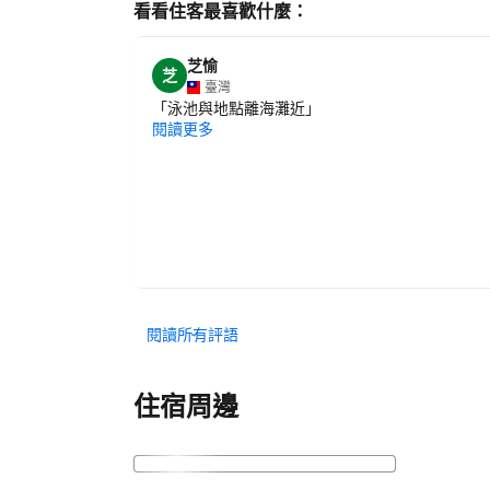
看看住客最喜歡什麼：
芝愉
芝
臺灣
「
泳池與地點離海灘近
」
閱讀更多
閱讀所有評語
住宿周邊