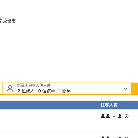
即享受優惠
選擇客房與入住人數
2 位成人 · 0 位孩童 · 1 間房
住客人數
+