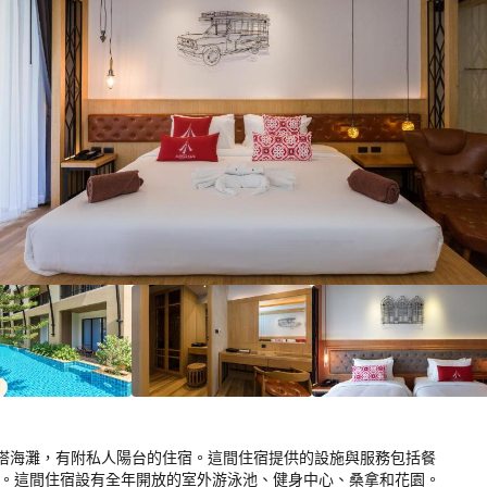
10！
分
5
）
tra Plus 位在卡塔海灘，有附私人陽台的住宿。這間住宿提供的設施與服務包括餐
co 
費）。這間住宿設有全年開放的室外游泳池、健身中心、桑拿和花園。
