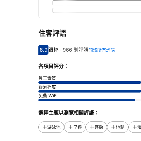
住客評語
8.9
很棒
·
966 則評語
閱讀所有評語
分數8.9分
評比很棒
各項目評分：
員工素質
舒適程度
免費 WiFi
選擇主題以瀏覽相關評語：
游泳池
早餐
客房
地點