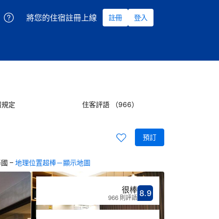
將您的住宿註冊上線
註冊
登入
宿規定
住客評語 （966）
預訂
–
 泰國
地理位置超棒－顯示地圖
很棒
8.9
分數8.9分
評比很棒
966 則評語