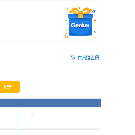
買貴退差價
搜尋
顯示價格