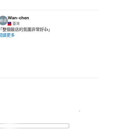
Wan-chen
Michel
臺灣
澳洲
「
整個飯店的氛圍非常好👍
」
「
Location 
閱讀更多
access to a 
Sauna and p
閱讀更多
顯示翻譯
查看客房供應情況