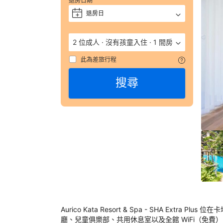
退房日期
獲
評 
退房日
+
9/
（
2 位成人
·
沒有孩童入住
·
1 間房
數
彙
此為差旅行程
整
搜尋
95
則
評
語
由
顧
客
於
實
際
入
住
Aurico Kata Resort & Spa - SHA Ex
Auri
廳、兒童俱樂部、共用休息室以及全館 WiFi（免