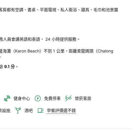
a 
ort 
tra Plus 的每間客房都有空調、書桌、平面電視、私人衛浴、寢具、毛巾和池景露
 
 
a 
員會講英語和泰語， 24 小時提供服務。

s
lus 距離卡隆海灘（Karon Beach）不到 1 公里，距離查龍碼頭（Chalong 
。
。
驗
9.1 分
。
健身中心
免費停車
禁菸客房
茶設施
酒吧
早餐評價還不錯