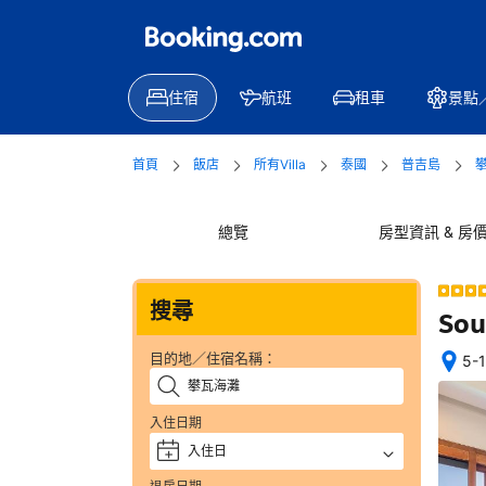
住宿
航班
租車
景點
首頁
飯店
所有Villa
泰國
普吉島
總覽
房型資訊 & 房
搜尋
Sou
目的地／住宿名稱：
5-1
位
置
入住日期
絕
佳
入住日
+
—