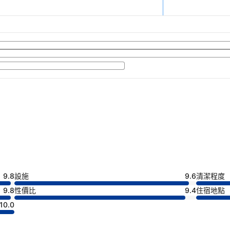
9.8
設施
9.6
清潔程度
9.8
性價比
9.4
住宿地點
10.0