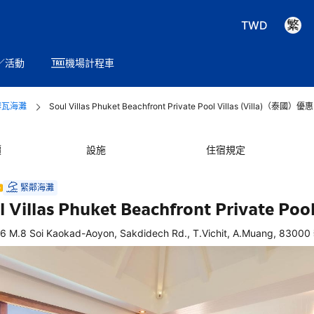
TWD
／活動
機場計程車
攀瓦海灘
Soul Villas Phuket Beachfront Private Pool Villas (Villa)（泰國）優惠
價
設施
住宿規定
緊鄰海灘
l Villas Phuket Beachfront Private Pool
6 M.8 Soi Kaokad-Aoyon, Sakdidech Rd., T.Vichit, A.Muang, 8