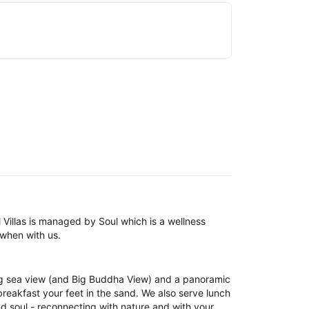
 Villas is managed by Soul which is a wellness
 when with us.
ing sea view (and Big Buddha View) and a panoramic
eakfast your feet in the sand. We also serve lunch
d soul - reconnecting with nature and with your