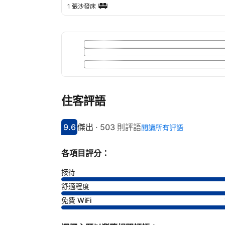
1 張沙發床
住客評語
9.6
傑出
·
503 則評語
閱讀所有評語
分數9.6分
評比傑出
各項目評分：
接待
舒適程度
免費 WiFi