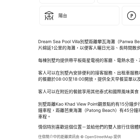
Vill
Phu
Bea
陽台
Priv
Pool
Vill
後
Dream Sea Pool Villa別墅距離攀瓦海灘（P
評
片綿延1公里的海灘，以便客人曬日光浴、長時間散步
定
每棟別墅均提供帶平板衛星電視的客廳、電熱水壺、冰
客人可以在別墅內安排便利的接客服務、出租車服務
的餐廳於08:00至18:00開放，提供全天早餐菜單以
客人可以在附近的餐館享用其他泰式和國際風味美食
別墅距離Kao Khad View Point觀景點約有15分鐘步行路程
鐘車程，距離芭東海灘（Patong Beach）有45分鐘車程，距
車程。
情侶特別喜歡這個位置－並給他們的雙人旅行住宿體
住宿簡介中的距離資訊由 © OpenStreetMap 提供