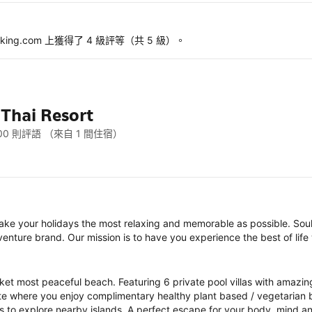
g.com 上獲得了 4 級評等（共 5 級）。
hai Resort
00 則評語
（來自 1 間住宿）
ake your holidays the most relaxing and memorable as possible. Soul
venture brand. Our mission is to have you experience the best of life
ket most peaceful beach. Featuring 6 private pool villas with amaz
e where you enjoy complimentary healthy plant based / vegetarian br
to explore nearby islands. A perfect escape for your body, mind an