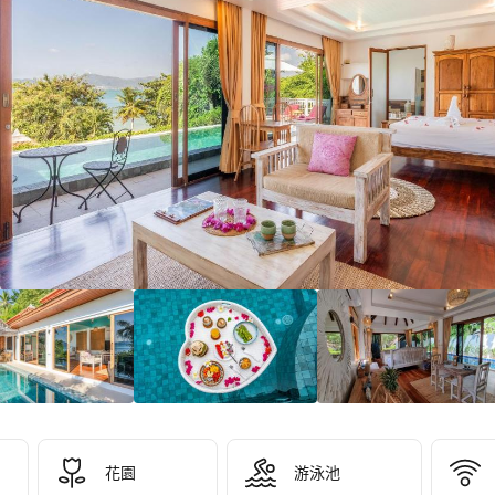
3/10！
分
）
花園
游泳池
 