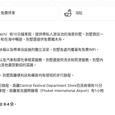
as 
ket 
chfront 
免費停車
浴缸
ate 
 
as
anwa Beach）有10分鐘車程，提供帶私人游泳池的海景別墅。別墅靠近一
和在海中暢遊。別墅還提供免費獨木舟。

。
箱以及帶淋浴設施的獨立浴室。別墅各處均覆蓋有免費WiFi。

以及汽車和摩托車租賃服務。別墅還提供洗衣和熨燙服務。別墅內
及其他廣受歡迎的菜餚。

。別墅距離便利店和藥房均有很短的步行路程。

，距離Central Festival Department Store百貨商場有15分
離普吉國際機場（Phuket International Airport）有1小時
驗
9.4 分
。