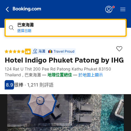
巴東海灘
選擇日期
海灘
Travel Proud
Hotel Indigo Phuket Patong by IHG
124 Rat U Thit 200 Pee Rd Patong Kathu Phuket 83150
快速連結
跳至住宿介紹
跳至熱門設施
跳至客房類型
跳至訂房政策
Thailand , 巴東海灘
—
地理位置絕佳
—
於地圖上顯示
8.9
很棒
·
1,211 則評語
分數8.9分
評比很棒