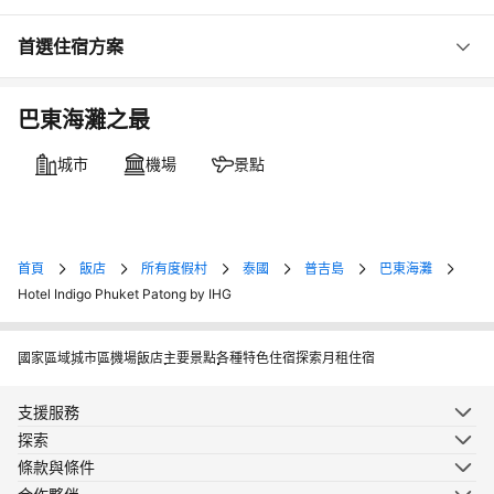
首選住宿方案
巴東海灘之最
城市
機場
景點
首頁
飯店
所有度假村
泰國
普吉島
巴東海灘
Hotel Indigo Phuket Patong by IHG
國家
區域
城市
區
機場
飯店
主要景點
各種特色住宿
探索月租住宿
支援服務
探索
條款與條件