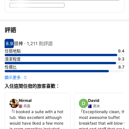
評語
8.9
很棒
·
1,211 則評語
分數8.9分
評比很棒
住宿地點
9.4
清潔程度
9.3
性價比
8.7
顯示更多
入住這間住宿的旅客喜歡：
Nirmal
David
英國
澳洲
「
I booked a suite with a hot
「
Exceptionally clean, the
tub. Was excellent although
most awesome buffet
would have liked a few more
breakfast that will blow yo
in room amenities included
mind and staff that are th