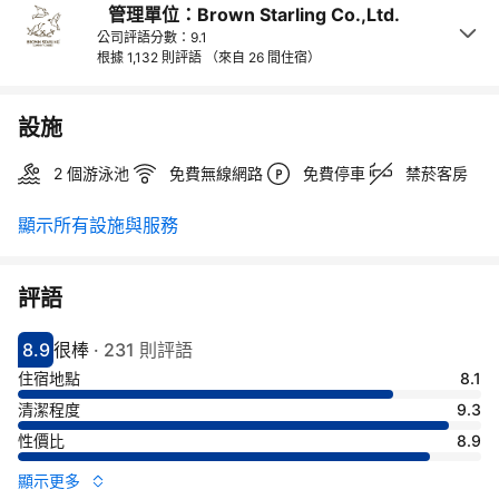
管理單位：Brown Starling Co.,Ltd.
公司評語分數：9.1
根據 1,132 則評語
（來自 26 間住宿）
設施
2 個游泳池
免費無線網路
免費停車
禁菸客房
顯示所有設施與服務
評語
8.9
很棒
·
231 則評語
分數8.9分
評比很棒
住宿地點
8.1
清潔程度
9.3
性價比
8.9
顯示更多