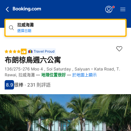
拉威海灘
選擇日期
Travel Proud
布朗椋鳥週六公寓
136/275-276 Moo 4 , Soi Saturday , Saiyuan – Kata Road, T.
快速連結
跳至住宿介紹
跳至熱門設施
跳至客房類型
跳至訂房政策
Rawai, 拉威海灘
—
地理位置很好
—
於地圖上顯示
8.9
很棒
·
231 則評語
分數8.9分
評比很棒