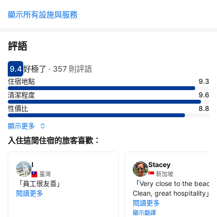
顯示所有設施與服務
評語
9.4
好極了
·
357 則評語
分數9.4分
評比好極了
住宿地點
9.3
清潔程度
9.6
性價比
8.8
顯示更多
入住這間住宿的旅客喜歡：
I
Stacey
臺灣
新加坡
「
員工很友善
」
「
Very close to the beach!
閱讀更多
Clean, great hospitality
」
閱讀更多
顯示翻譯