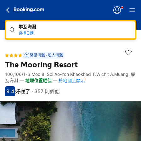
攀瓦海灘
選擇日期
緊鄰海灘 · 私人海灘
The Mooring Resort
106,106/1-6 Moo 8, Soi Ao-Yon Khaokhad T.Wichit A.Muang, 攀
快速連結
跳至住宿介紹
跳至熱門設施
跳至客房類型
跳至訂房政策
瓦海灘
—
地理位置絕佳
—
於地圖上顯示
9.4
好極了
·
357 則評語
分數9.4分
評比好極了