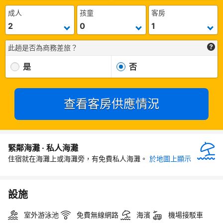
成人
孩童
客房
此趟是否為商務差旅？
是
否
查看客房供應情況
緊鄰海灘 · 私人海灘
住宿就在海灘上或海灘旁，有免費私人海灘。
於地圖上顯示
設施
室外游泳池
免費無線網路
海濱
機場接駁車