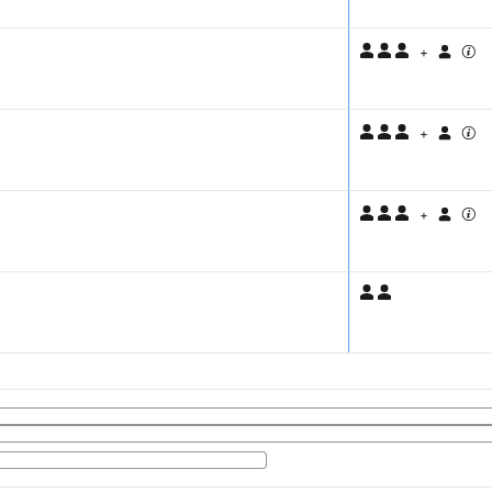
+
+
+