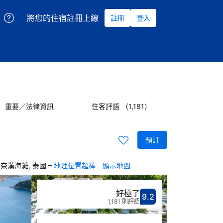
將您的住宿註冊上線
註冊
登入
重要／法律資訊
住客評語 （1,181）
預訂
–
3130 奈漢海灘, 泰國
地理位置超棒－顯示地圖
好極了
9.2
分數9.2分
評比好極了
1,181 則評語