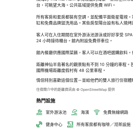
Nai 
台，可眺望大海。公共區域提供免費 WiFi。

Har
後
所有客房和套房都裝有空調，並配備平面衛星電視。
評
缸和免費品牌盥洗用品。某些房型陽台設有私人燒烤設
定
客人可在入住期間在室外游泳池游泳或好好享受 SPA 課
24 小時接待櫃台。館內附設免費停車位。

館內餐廳供應國際菜餚，客人可以在酒吧選購飲料。住
距離神仙半島著名的觀景點有不到 10 分鐘的車程。
國際機場距離度假村有 48 公里車程。
情侶特別喜歡這個位置－並給他們的雙人旅行住宿體
住宿簡介中的距離資訊由 © OpenStreetMap 提供
熱門設施
室外游泳池
海濱
免費無線網路
健身中心
所有客房都有咖啡／沏茶設施