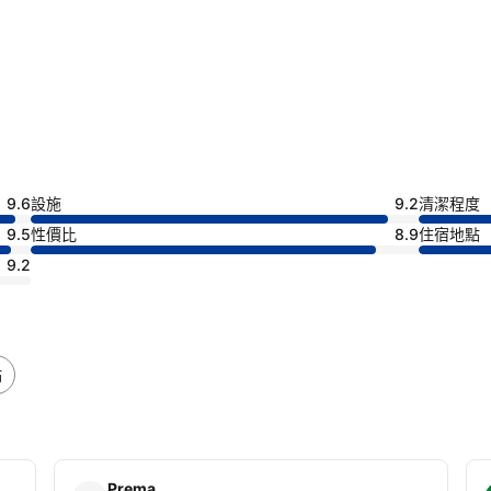
9.6
設施
9.2
清潔程度
9.5
性價比
8.9
住宿地點
9.2
點
Prema