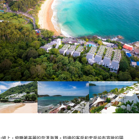
4/10！
分
4
）
 
落在熱帶山坡上，俯瞰著美麗的奈漢海灘。舒適的客房和套房設有寬敞的陽