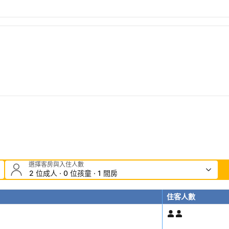
選擇客房與入住人數
2 位成人 · 0 位孩童 · 1 間房
住客人數