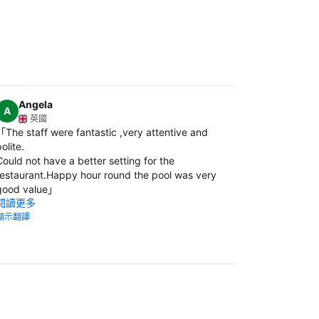
Angela
Victor
A
英國
俄羅
「
The staff were fantastic ,very attentive and
「
Great loc
olite.
internet, go
閱讀更多
Could not have a better setting for the
restaurant.Happy hour round the pool was very
顯示翻譯
good value
」
閱讀更多
顯示翻譯