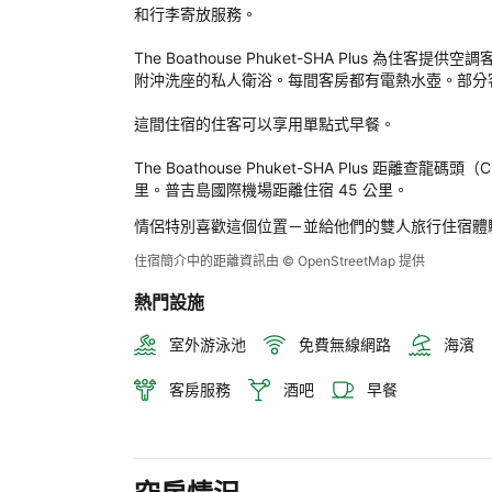
Boa
和行李寄放服務。

Phu
SHA
The Boathouse Phuket-SHA Plus
Plu
附沖洗座的私人衛浴。每間客房都有電熱水壺。部分
後
評
這間住宿的住客可以享用單點式早餐。

定
The Boathouse Phuket-SHA Plus 距離查龍碼頭（C
里。普吉島國際機場距離住宿 45 公里。
情侶特別喜歡這個位置－並給他們的雙人旅行住宿體
住宿簡介中的距離資訊由 © OpenStreetMap 提供
熱門設施
室外游泳池
免費無線網路
海濱
客房服務
酒吧
早餐