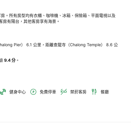
thouse 
ket-
 
 為住客提供空調客房。所有房型均有衣櫃、咖啡機、冰箱、保險箱、平面電視以及
s
客房有陽台，其他客房享有海景。

。
halong Pier） 6.1 公里，距離查龍寺（Chalong Temple） 8.6 公
驗
9.4 分
。
健身中心
免費停車
禁菸客房
餐廳