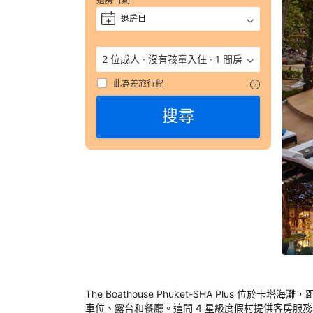
退房日期
獲
評 
退房日
+
9.
（
2 位成人
·
沒有孩童入住
·
1 間房
數
彙
此為差旅行程
整
搜尋
174
則
評
語
由
顧
客
於
實
際
入
住
The Boathouse Phuket-SHA Plus 位於
The
車位、露台和餐廳。這間 4 星級度假村提供客房服務、