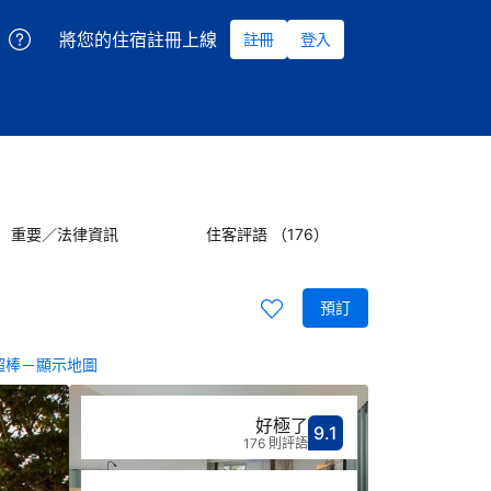
將您的住宿註冊上線
註冊
登入
重要／法律資訊
住客評語 （176）
預訂
超棒－顯示地圖
好極了
9.1
分數9.1分
評比好極了
176 則評語