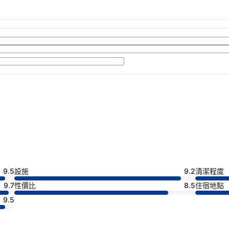
9.5
設施
9.2
清潔程度
9.7
性價比
8.5
住宿地點
9.5