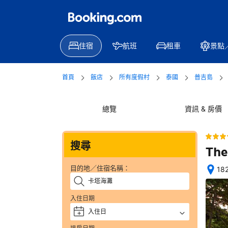
住宿
航班
租車
景點
首頁
飯店
所有度假村
泰國
普吉島
總覽
資訊 & 房價
搜尋
The
目的地／住宿名稱：
18
位
置
入住日期
絕
佳
入住日
+
—