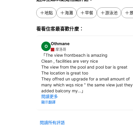
地點
海灘
早餐
游泳池
看看住客最喜歡什麼：
Othmane
O
摩洛哥
「
The view frontbeach is amazing
Clean , facilities are very nice
The view from the pool and pool bar is great
The location is great too
They offred un upgrade for a small amount of
many which wqs nice " the same view just they
added balcony my...
」
閱讀更多
顯示翻譯
閱讀所有評語