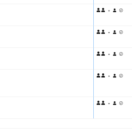
+
+
+
+
+