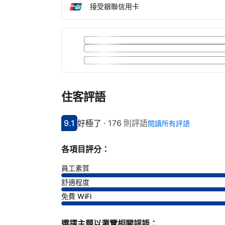
接受銀聯信用卡
住客評語
9.1
好極了
·
176 則評語
閱讀所有評語
分數9.1分
評比好極了
各項目評分：
員工素質
舒適程度
免費 WiFi
選擇主題以瀏覽相關評語：