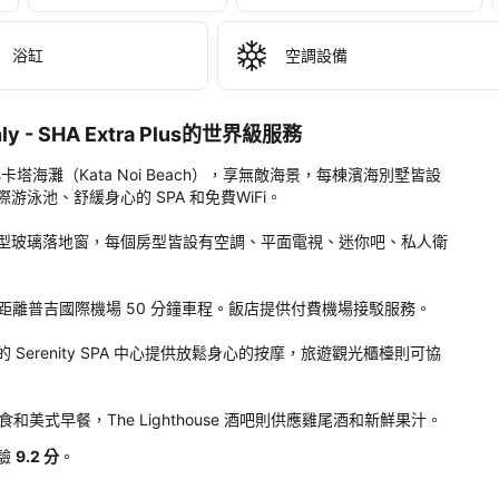
re 
athani 
浴缸
空調設備
t 
y 
 Only - SHA Extra Plus的世界級服務
 
 位於小卡塔海灘（Kata Noi Beach），享無敵海景，每棟濱海別墅皆設
a 
池、舒緩身心的 SPA 和免費WiFi。

s
型玻璃落地窗，每個房型皆設有空調、平面電視、迷你吧、私人衛
。
車程，距離普吉國際機場 50 分鐘車程。飯店提供付費機場接駁服務。

erenity SPA 中心提供放鬆身心的按摩，旅遊觀光櫃檯則可協
食和美式早餐，The Lighthouse 酒吧則供應雞尾酒和新鮮果汁。
驗
9.2 分
。