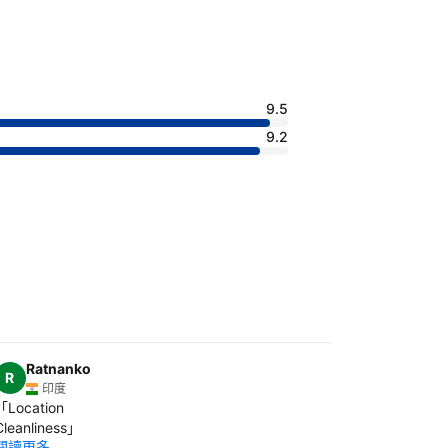
9.5
9.2
Ratnanko
Walid
R
印度
阿拉
「
Location
「
The view, 
Cleanliness
」
jessie from
閱讀更多
accomediagi