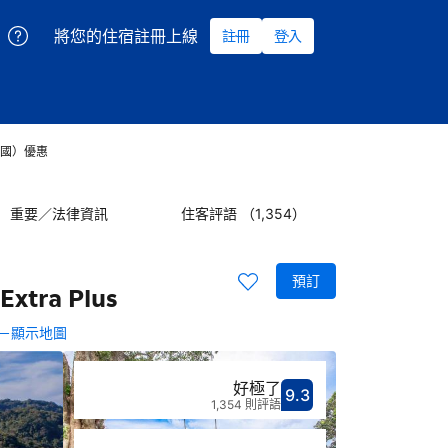
將您的住宿註冊上線
註冊
登入
村)（泰國）優惠
重要／法律資訊
住客評語 （1,354）
預訂
Extra Plus
－顯示地圖
好極了
9.3
分數9.3分
評比好極了
1,354 則評語