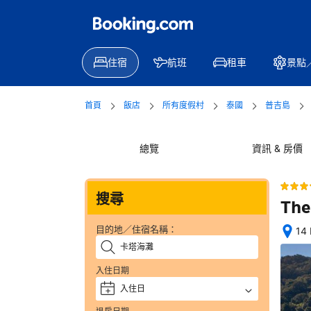
住宿
航班
租車
景點
首頁
飯店
所有度假村
泰國
普吉島
總覽
資訊 & 房價
搜尋
The
目的地／住宿名稱：
14
位
置
入住日期
絕
佳
入住日
+
—