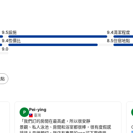
9.5
設施
9.4
清潔程度
9.4
性價比
8.5
住宿地點
9.0
地點
Pei-ying
P
臺灣
「
我們訂的房間在最高處，所以很安靜
景觀、私人泳池、房間和浴室都很棒，很有度假感
接待人員很親切，飯店有專屬的app可下載使用