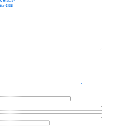
顯示翻譯
Concierage 
This was a r
gateaway
」
閱讀更多
顯示翻譯
查看客房供應情況