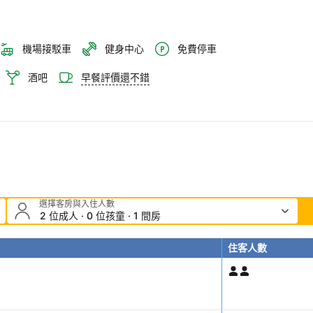
機場接駁車
健身中心
免費停車
酒吧
早餐評價還不錯
選擇客房與入住人數
2 位成人 · 0 位孩童 · 1 間房
住客人數