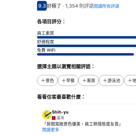
9.3
好極了
·
1,354 則評語
閱讀所有評語
分數9.3分
評比好極了
各項目評分：
員工素質
舒適程度
免費 WiFi
選擇主題以瀏覽相關評語：
景色
早餐
客房
游泳池
看看住客最喜歡什麼：
Shih-yu
臺灣
「
房間寬敞景色優美，員工熱情態度友善
」
閱讀更多