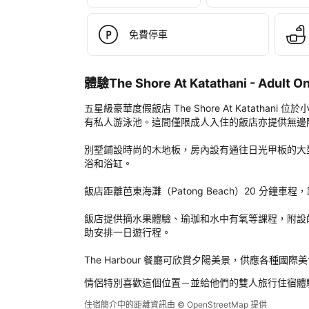
Sho
At 
Kat
免費停車
- 
Adul
Onl
體驗The Shore At Katathani - Adult
- 
SHA
五星級豪華度假飯店 The Shore At Katathani
Extr
有私人游泳池。這間僅限成人入住的飯店亦提供無邊際游泳
Plu
後
別墅鋪設時尚的木地板，房內設有通往日光甲板的大
評
浴和浴缸。

定
飯店距離芭東海灘（Patong Beach）20 分鐘
飯店提供摘水果體驗、瑜珈和水中有氧等課程，附設的 S
助安排一日遊行程。

The Harbour 餐廳可欣賞夕陽美景，供應各種國際美
情侶特別喜歡這個位置－並給他們的雙人旅行住宿體
住宿簡介中的距離資訊由 © OpenStreetMap 提供