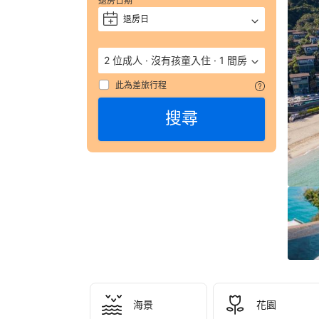
退房日期
獲
評 
退房日
+
9.
（
2 位成人
·
沒有孩童入住
·
1 間房
數
彙
此為差旅行程
整
搜尋
134
則
評
語
由
顧
客
於
實
際
入
住
海景
花園
The