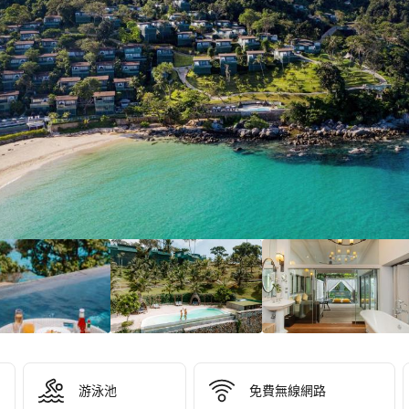
2/10！
分
0
）
游泳池
免費無線網路
 