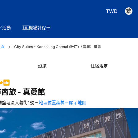
TWD
／活動
機場計程車
埕區
City Suites - Kaohsiung Chenai (飯店)（臺灣）優惠
設施
住宿規定
商旅 - 真愛館
–
雄鹽埕區大義街1號
地理位置超棒－顯示地圖