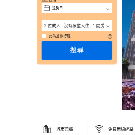
退房日期
獲
評 
退房日
+
9.
（
2 位成人
·
沒有孩童入住
·
1 間房
數
彙
此為差旅行程
整
搜尋
35
則
評
語
由
顧
客
於
實
際
入
住
城市景觀
免費無線網路
城