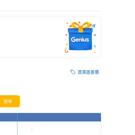
買貴退差價
搜尋
顯示價格