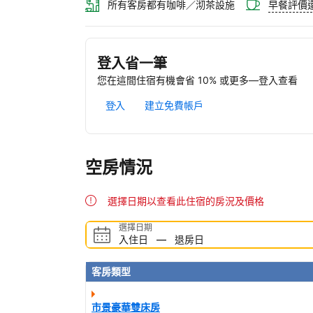
所有客房都有咖啡／沏茶設施
早餐評價
登入省一筆
您在這間住宿有機會省 10% 或更多—登入查看
登入
建立免費帳戶
空房情況
選擇日期以查看此住宿的房況及價格
選擇日期
入住日
—
退房日
客房類型
市景豪華雙床房