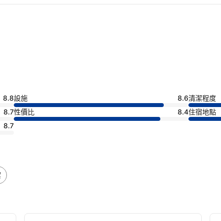
8.8
設施
8.6
清潔程度
8.7
性價比
8.4
住宿地點
8.7
潔