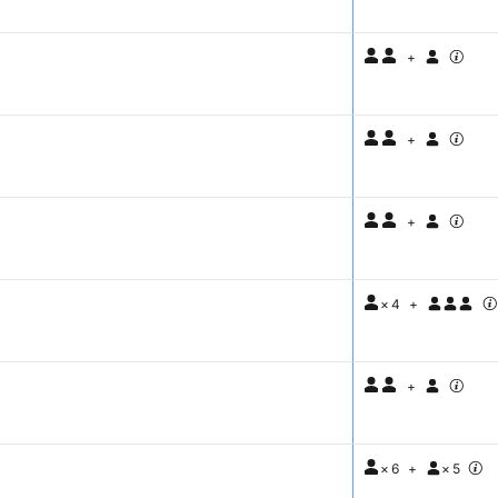
+
+
+
×
4
+
+
×
6
+
×
5