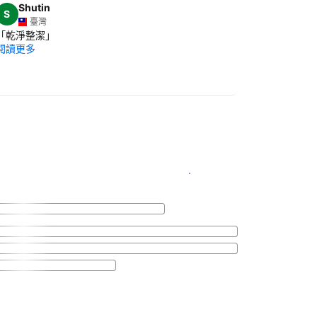
Shutin
潘秋蘭
S
潘
臺灣
臺灣
「
乾淨整潔
」
「
整体感覺
閱讀更多
大眾運輸工
下次來高雄
閱讀更多
查看客房供應情況