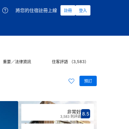
將您的住宿註冊上線
註冊
登入
重要／法律資訊
住客評語 （3,583）
預訂
非常好
8.5
分數8.5分
評比非常好
3,583 則評語