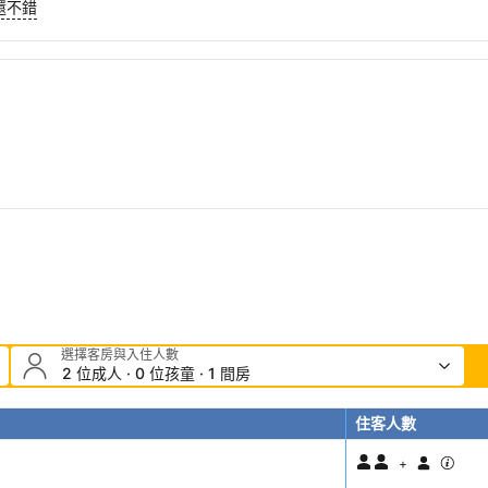
還不錯
選擇客房與入住人數
2 位成人 · 0 位孩童 · 1 間房
住客人數
+