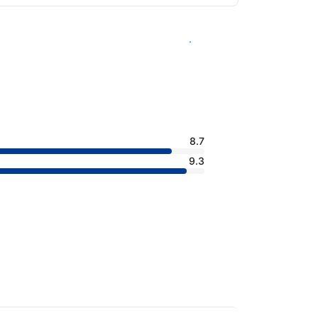
查看客房供應情況
8.7
9.3