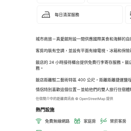
市
商
旅 
每日清潔服務
- 
真
愛
館
城市商旅－真愛館附設一間供應國際美食和海鮮的自助餐
後
評
客房均裝有空調，並設有平面有線電視、冰箱和保險
定
飯店的 24 小時接待櫃台提供免費行李寄存服務。
務。

飯店距離駁二藝術特區 400 公尺，距離距離捷運鹽埕埔
情侶特別喜歡這個位置－並給他們的雙人旅行住宿體
住宿簡介中的距離資訊由 © OpenStreetMap 提供
熱門設施
免費無線網路
家庭房
禁菸客房