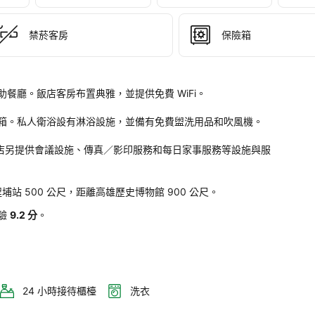
禁菸客房
保險箱
廳。飯店客房布置典雅，並提供免費 WiFi。

箱。私人衛浴設有淋浴設施，並備有免費盥洗用品和吹風機。

。
飯店另提供會議設施、傳真／影印服務和每日家事服務等設施與服
站 500 公尺，距離高雄歷史博物館 900 公尺。
驗
9.2 分
。
24 小時接待櫃檯
洗衣