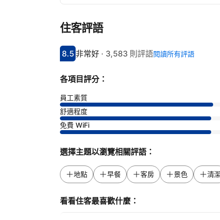
住客評語
8.5
非常好
·
3,583 則評語
閱讀所有評語
分數8.5分
評比非常好
各項目評分：
員工素質
舒適程度
免費 WiFi
選擇主題以瀏覽相關評語：
地點
早餐
客房
景色
清
看看住客最喜歡什麼：