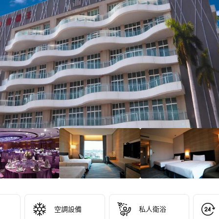
3/10！
分
38
）
空調設備
私人衛浴