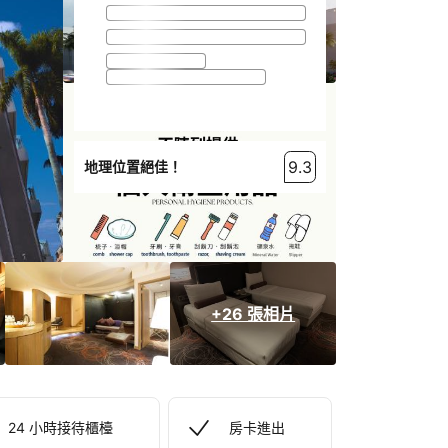
9.3
地理位置絕佳！
+26 張相片
24 小時接待櫃檯
房卡進出