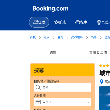
住宿
航班
租車
景點
首頁
飯店
臺灣
高雄地區
高雄
鹽
總覽
資訊 & 房價
搜尋
城市
目的地／住宿名稱：
高
位
置
入住日期
絕
佳
入住日
+
—