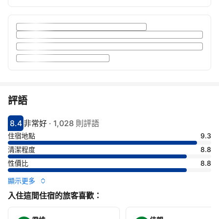
評語
8.4
非常好
·
1,028 則評語
分數8.4分
評比非常好
住宿地點
9.3
清潔程度
8.8
性價比
8.8
顯示更多
入住這間住宿的旅客喜歡：