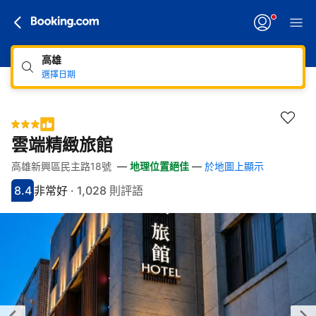
高雄
選擇日期
雲端精緻旅館
高雄新興區民主路18號
—
地理位置絕佳
—
於地圖上顯示
快速連結
跳至住宿介紹
跳至熱門設施
跳至客房類型
跳至訂房政策
8.4
非常好
·
1,028 則評語
分數8.4分
評比非常好