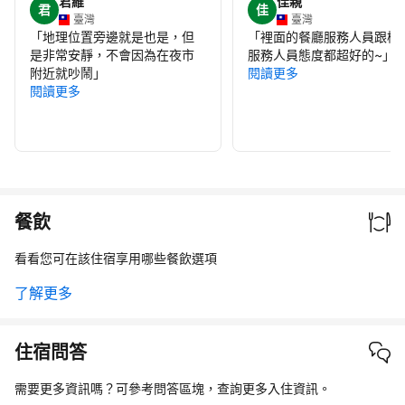
君維
佳親
君
佳
臺灣
臺灣
「
地理位置旁邊就是也是，但
「
裡面的餐廳服務人員跟櫃
是非常安靜，不會因為在夜市
服務人員態度都超好的~
」
附近就吵鬧
」
閱讀更多
閱讀更多
餐飲
看看您可在該住宿享用哪些餐飲選項
了解更多
住宿問答
需要更多資訊嗎？可參考問答區塊，查詢更多入住資訊。