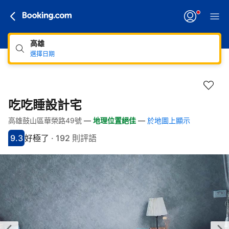
高雄
選擇日期
吃吃睡設計宅
高雄鼓山區華榮路49號
—
地理位置絕佳
—
於地圖上顯示
快速連結
跳至住宿介紹
跳至熱門設施
跳至客房類型
跳至訂房政策
9.3
好極了
·
192 則評語
分數9.3分
評比好極了