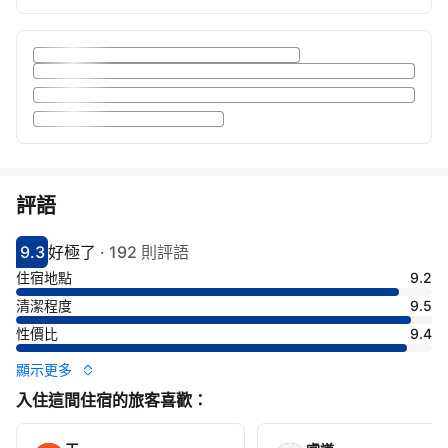
評語
9.3
好極了
·
192 則評語
分數9.3分
評比好極了
住宿地點
9.2
清潔程度
9.5
性價比
9.4
顯示更多
入住這間住宿的旅客喜歡：