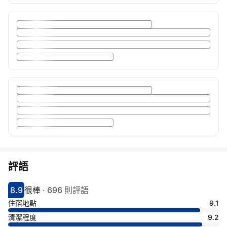
評語
8.9
很棒
·
696 則評語
分數8.9分
評比很棒
住宿地點
9.1
清潔程度
9.2