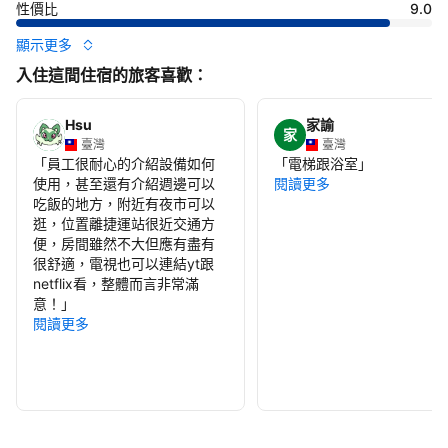
性價比
9.0
顯示更多
入住這間住宿的旅客喜歡：
Hsu
家諭
家
臺灣
臺灣
「
員工很耐心的介紹設備如何
「
電梯跟浴室
」
使用，甚至還有介紹週邊可以
閱讀更多
吃飯的地方，附近有夜市可以
逛，位置離捷運站很近交通方
便，房間雖然不大但應有盡有
很舒適，電視也可以連結yt跟
netflix看，整體而言非常滿
意！
」
閱讀更多