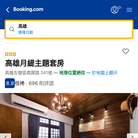
高雄
選擇日期
高雄月緹主題套房
高雄左營區南屏路 241號
—
地理位置絕佳
—
於地圖上顯示
快速連結
跳至住宿介紹
跳至熱門設施
跳至客房類型
跳至訂房政策
8.9
很棒
·
696 則評語
分數8.9分
評比很棒