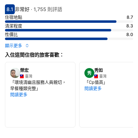
8.1
非常好
·
1,755 則評語
分數8.1分
評比非常好
住宿地點
8.7
清潔程度
8.3
性價比
8.0
顯示更多
入住這間住宿的旅客喜歡：
榮宏
秀如
秀
臺灣
臺灣
「
環境清幽且服務人員親切，
「
Cp值高
」
早餐種類完整
」
閱讀更多
閱讀更多