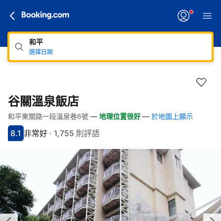
和平
選擇日期
谷關溫泉飯店
和平東關路一段溫泉巷6號
—
地理位置很好
—
於地圖上顯示
快速連結
跳至住宿介紹
跳至熱門設施
跳至客房類型
跳至訂房政策
8.1
非常好
·
1,755 則評語
分數8.1分
評比非常好