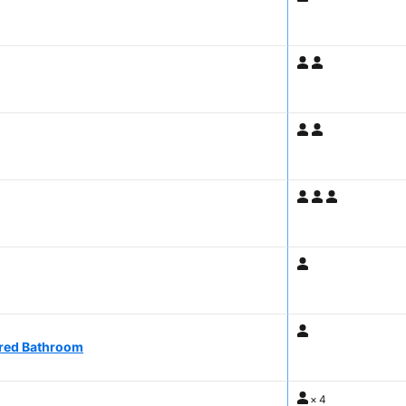
ared Bathroom
×
4