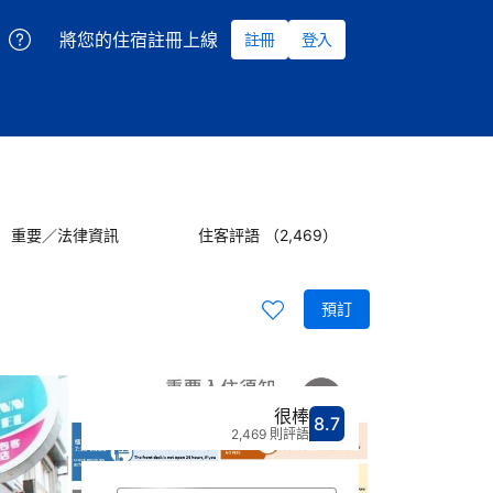
將您的住宿註冊上線
註冊
登入
重要／法律資訊
住客評語 （2,469）
預訂
很棒
8.7
分數8.7分
評比很棒
2,469 則評語