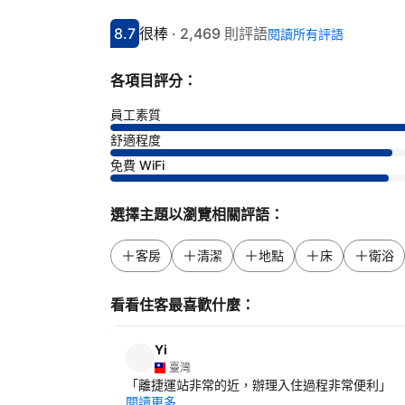
8.7
很棒
·
2,469 則評語
閱讀所有評語
分數8.7分
評比很棒
各項目評分：
員工素質
舒適程度
免費 WiFi
選擇主題以瀏覽相關評語：
客房
清潔
地點
床
衛浴
看看住客最喜歡什麼：
Yi
臺灣
「
離捷運站非常的近，辦理入住過程非常便利
」
閱讀更多