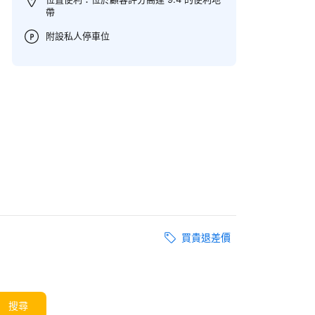
帶
附設私人停車位
買貴退差價
搜尋