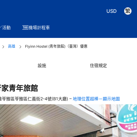
USD
／活動
機場計程車
高雄
Flyinn Hostel (青年旅館)（臺灣）優惠
設施
住宿規定
行家青年旅館
–
雄苓雅區苓雅區仁義街2-4號(B1大廳)
地理位置超棒－顯示地圖