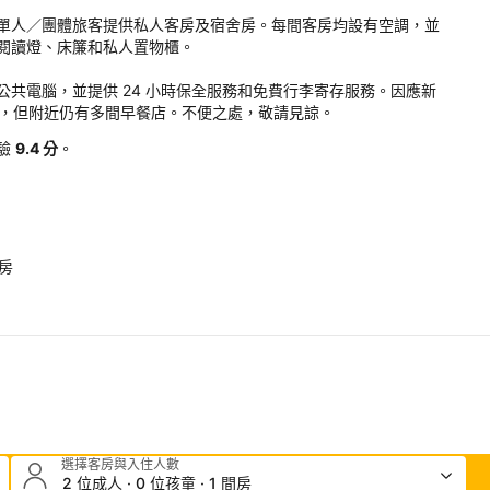
單人／團體旅客提供私人客房及宿舍房。每間客房均設有空調，並
閱讀燈、床簾和私人置物櫃。

共電腦，並提供 24 小時保全服務和免費行李寄存服務。因應新
早餐，但附近仍有多間早餐店。不便之處，敬請見諒。
驗
9.4 分
。
。
房
選擇客房與入住人數
2 位成人 · 0 位孩童 · 1 間房