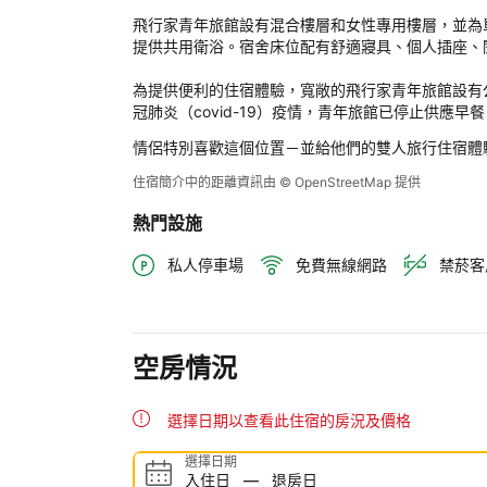
家
飛行家青年旅館設有混合樓層和女性專用樓層，並為
青
提供共用衛浴。宿舍床位配有舒適寢具、個人插座、
年
旅
為提供便利的住宿體驗，寬敞的飛行家青年旅館設有公
館
冠肺炎（covid-19）疫情，青年旅館已停止供應
後
情侶特別喜歡這個位置－並給他們的雙人旅行住宿體
評
定
住宿簡介中的距離資訊由 © OpenStreetMap 提供
熱門設施
私人停車場
免費無線網路
禁菸客
空房情況
選擇日期以查看此住宿的房況及價格
選擇日期
入住日
—
退房日