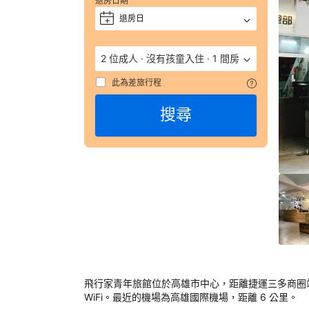
退房日期
評 
退房日
+
9.
（
數
2 位成人
·
沒有孩童入住
·
1 間房
彙
整
此為差旅行程
搜尋
243
則
評
語
由
顧
客
於
實
際
入
住
飛行家青年旅館位於高雄市中心，距離捷運三多商圈站（
飛
WiFi。最近的機場為高雄國際機場，距離 6 公里。

行