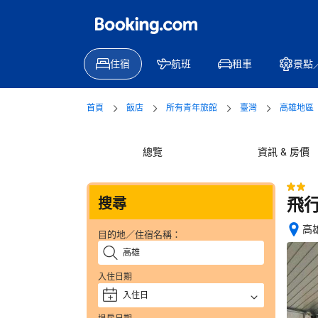
住宿
航班
租車
景點
首頁
飯店
所有青年旅館
臺灣
高雄地區
總覽
資訊 & 房價
飛
搜尋
高
目的地／住宿名稱：
位
置
絕
入住日期
佳
入住日
+
—
獲