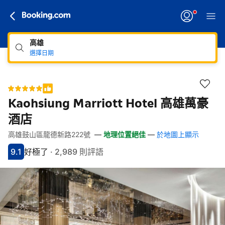
高雄
選擇日期
Kaohsiung Marriott Hotel 高雄萬豪
酒店
高雄鼓山區龍德新路222號
—
地理位置絕佳
—
於地圖上顯示
快速連結
跳至住宿介紹
跳至熱門設施
跳至客房類型
跳至訂房政策
9.1
好極了
·
2,989 則評語
分數9.1分
評比好極了