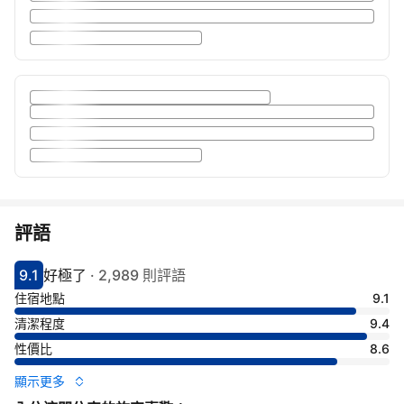
評語
9.1
好極了
·
2,989 則評語
分數9.1分
評比好極了
住宿地點
9.1
清潔程度
9.4
性價比
8.6
顯示更多