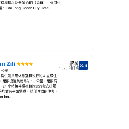
待櫃檯以及全館 WiFi（免費）。這間住
Fong Ocean City Hotel...
 Zili
很棒
8.6
分數8.6分
1,523 則評語
1 公里
選擇日期
在高雄，提供附共用休息室和餐廳的 4 星級住
距離捷運美麗島站 1.8 公里，距離高
務、24 小時接待櫃檯和旅遊行程安排服
i 的客房均備有平面電視。 這間住宿的住客可
nn...