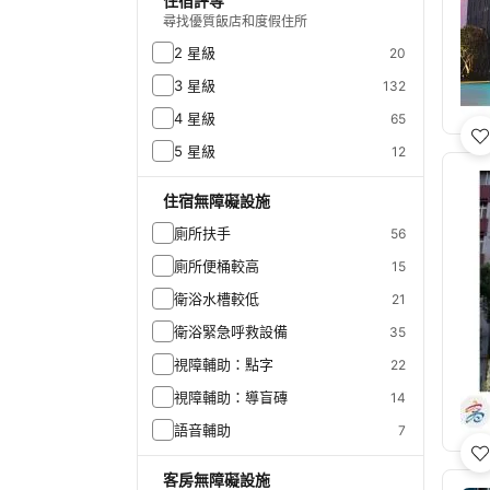
住宿評等
尋找優質飯店和度假住所
2 星級
20
3 星級
132
4 星級
65
5 星級
12
住宿無障礙設施
廁所扶手
56
廁所便桶較高
15
衛浴水槽較低
21
衛浴緊急呼救設備
35
視障輔助：點字
22
視障輔助：導盲磚
14
語音輔助
7
客房無障礙設施