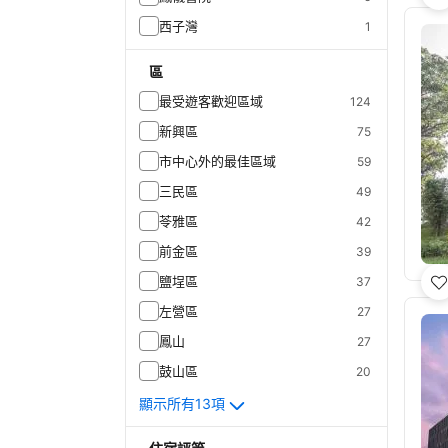
西子灣
1
區
最受遊客歡迎區域
124
新興區
75
市中心外的最佳區域
59
三民區
49
苓雅區
42
前金區
39
鹽埕區
37
左營區
27
鳳山
27
鼓山區
20
顯示所有13項