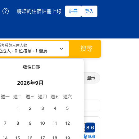
將您的住宿註冊上線
註冊
登入
擇客房與入住人數
搜尋
位成人 · 0 位孩童 · 1 間房
彈性日期
列表
圖示
2026年9月
週一
週二
週三
週四
週五
週六
1
2
3
4
5
7
8
9
10
11
12
很棒
8.6
分數8.6分
2,537 則評語
7 公里
住宿地點
9.6
14
15
16
17
18
19
（1 號出口）僅 50 公尺，提供無