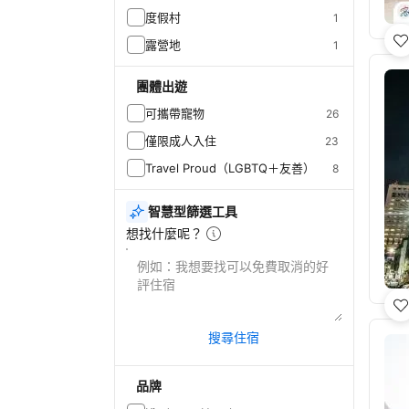
度假村
1
露營地
1
團體出遊
可攜帶寵物
26
僅限成人入住
23
Travel Proud（LGBTQ＋友善）
8
智慧型篩選工具
想找什麼呢？
搜尋住宿
品牌