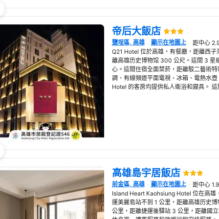
帝后大飯店
鹽埕區, 高雄
顯示在地圖上
距中心 2.
在新視窗開啟
Q21 Hotel 位於高雄，有餐廳，距離西子灣海
離高雄历史博物馆 300 公尺。這間 3 
心。這間住宿全面禁菸，距離駁二藝術特區
調、有線頻道平面電視、冰箱、電熱水壺、
Hotel 的客房均提供私人衛浴和寢具。 
高雄島宇居飯店
前金區, 高雄
顯示在地圖上
距中心 1.
在新視窗開啟
Island Heart Kaohsiung Hot
運美麗島站不到 1 公里，距離高雄历史博物
公里，距離捷運後驛站 3 公里，距離國立