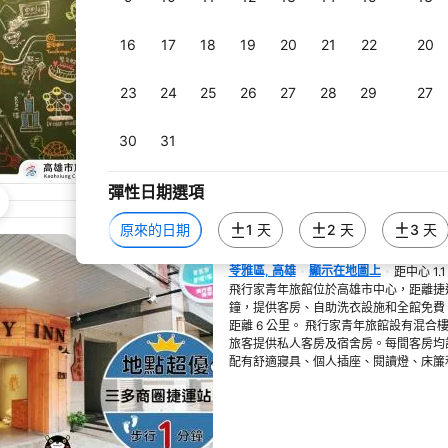
菸生活空間和全館免費 WiFi，步行 1
客人搭乘捷運前往高雄車站、新堀江商圈和
16
17
18
19
20
21
22
20
區需 6 分鐘，往西子灣需 9 分鐘，前往
的機場是高雄國際機場，距離約 30 分鐘捷
23
24
25
26
27
28
29
27
30
31
彈性日期選項
原來的日期
1 天
2 天
3 天
飛行家青年旅館
苓雅區, 高雄
顯示在地圖上
距中心 1.
在新視窗開啟
飛行家青年旅館位於高雄市中心，距離捷運
鐘，提供客房、自助洗衣設施和全館免費 
距離 6 公里。 飛行家青年旅館設有混
旅客提供私人客房及宿舍房。每間客房均
配有舒適寢具、個人插座、閱讀燈、床簾和