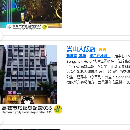
嵩山大飯店
新興區, 高雄
顯示在地圖上
距中心 1.
在新視窗開啟
Songshan Hotel 地理位置很好，位
里，距離高雄車站 1.9 公里，距離國立科學
店提供附私人衛浴和 WiFi（免費）的空調
公里，距離市中心不到 1 公里。 Songsh
宿的所有客房備有平面電視和吹風機。 Songs