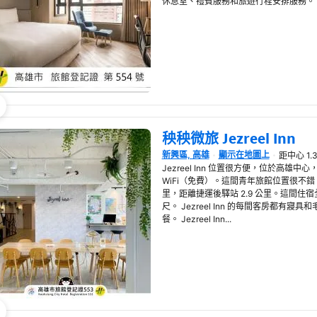
休息室、禮賓服務和旅遊行程安排服務。 Island He
秧秧微旅 Jezreel Inn
新興區, 高雄
顯示在地圖上
距中心 1.
在新視窗開啟
Jezreel Inn 位置很方便，位於高雄
WiFi（免費）。這間青年旅館位置很不錯，
里，距離捷運後驛站 2.9 公里。這間住宿
尺。 Jezreel Inn 的每間客房都有
餐。 Jezreel Inn...