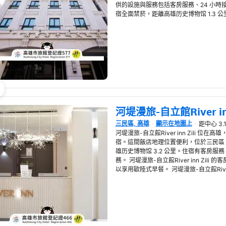
供的設施與服務包括客房服務、24 小時接
宿全面禁菸，距離高雄历史博物馆 1.3 公里。 Chi 
河堤漫旅-自立館River inn
三民區, 高雄
顯示在地圖上
距中心 3.
在新視窗開啟
河堤漫旅-自立館River inn Zili 位
宿。這間飯店地理位置便利，位於三民區，
雄历史博物馆 3.2 公里。住宿有客房服
務。 河堤漫旅-自立館River inn Zil
以享用歐陸式早餐。 河堤漫旅-自立館River i