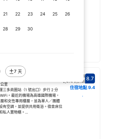
 分鐘即可輕鬆到達著名的六合觀光夜市。
選擇日期
三多商圈僅需 3 分鐘，往駁二藝術特
21
22
23
24
25
26
高鐵左營站則需 15 分鐘捷運車程。最近
運車程。...
28
29
30
7 天
很棒
8.7
分數8.7分
2,474 則評語
1 公里
住宿地點
9.4
三多商圈站（1 號出口）步行 2 分
WiFi。最近的機場為高雄國際機場，
選擇日期
合樓層和女性專用樓層，並為單人／團體
設有空調，並提供共用衛浴。宿舍床位
私人置物櫃。...