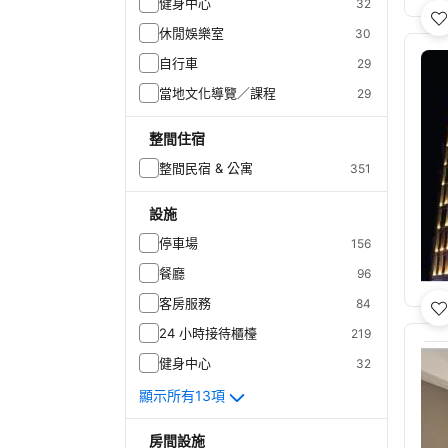
健身中心
32
休閒娛樂室
30
自行車
29
當地文化導覽／課程
29
整間住宿
整間民宿 & 公寓
351
設施
停車場
156
餐廳
96
客房服務
84
24 小時接待櫃檯
219
健身中心
32
顯示所有13項
房間設施