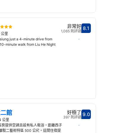
非常好
8.1
分數8.1分
1,065 則評語
1 公里
選擇日期
ung just a 4-minute drive from
10-minute walk from Liu He Night
駁二館
好極了
9.0
分數9.0分
397 則評語
4 公里
選擇日期
 位於高雄，客房提供空調且設有私人衛浴，距離西子
里，距離駁二藝術特區 500 公尺。這間住宿提