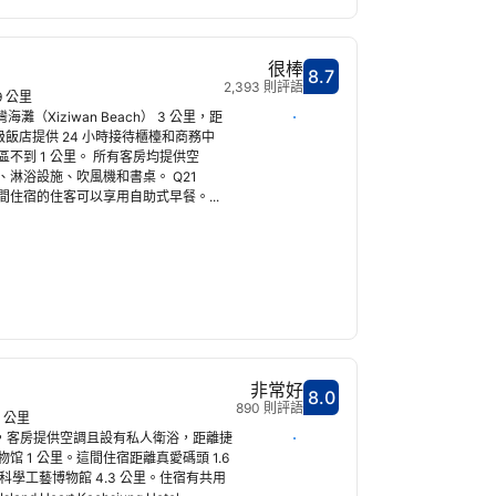
很棒
8.7
分數8.7分
2,393 則評語
9 公里
選擇日期
灘（Xiziwan Beach） 3 公里，距
星級飯店提供 24 小時接待櫃檯和商務中
不到 1 公里。 所有客房均提供空
淋浴設施、吹風機和書桌。 Q21
這間住宿的住客可以享用自助式早餐。...
非常好
8.0
分數8.0分
890 則評語
9 公里
選擇日期
el 位在高雄，客房提供空調且設有私人衛浴，距離捷
馆 1 公里。這間住宿距離真愛碼頭 1.6
科學工藝博物館 4.3 公里。住宿有共用