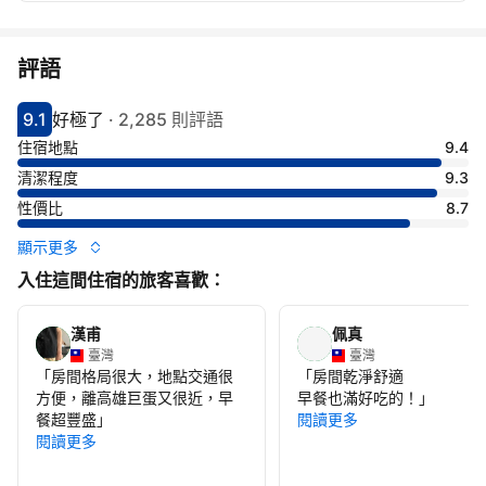
評語
9.1
好極了
·
2,285 則評語
分數9.1分
評比好極了
住宿地點
9.4
清潔程度
9.3
性價比
8.7
顯示更多
入住這間住宿的旅客喜歡：
漢甫
佩真
臺灣
臺灣
「
房間格局很大，地點交通很
「
房間乾淨舒適
方便，離高雄巨蛋又很近，早
早餐也滿好吃的！
」
餐超豐盛
」
閱讀更多
閱讀更多