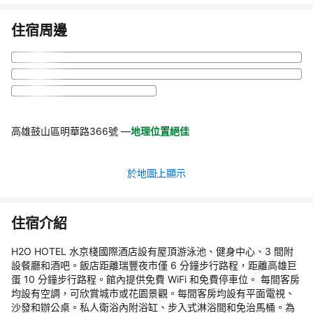
住宿周邊
高雄鼓山區明華路366號
—
地理位置絕佳
於地圖上顯示
住宿介紹
H2O HOTEL 水京棧國際酒店設有屋頂游泳池、健身中心、3 間附
設餐廳和酒吧。飯店距離瑞豐夜市僅 6 分鐘步行路程，距離高雄巨
蛋 10 分鐘步行路程。館內提供免費 WiFi 和免費停車位。 每間客房
均設有空調，可欣賞城市或花園景觀。每間客房均設有平面電視、
沙發和辦公桌。私人衛浴內附浴缸、步入式淋浴間和免治馬桶。為