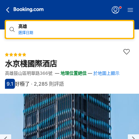
高雄
選擇日期
水京棧國際酒店
高雄鼓山區明華路366號
—
地理位置絕佳
—
於地圖上顯示
快速連結
跳至住宿介紹
跳至熱門設施
跳至客房類型
跳至訂房政策
9.1
好極了
·
2,285 則評語
分數9.1分
評比好極了