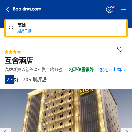
高雄
選擇日期
互舍酒店
高雄新興區新興區七賢二路11號
—
地理位置很好
—
於地圖上顯示
快速連結
跳至住宿介紹
跳至熱門設施
跳至客房類型
跳至訂房政策
7.7
好
·
705 則評語
分數7.7分
評比好