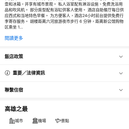
壶和冰箱，并享有城市景观。 私人浴室配有淋浴设施、免费洗浴用
品和吹风机。 部分房型配有浴缸供客人使用。 酒店自助餐厅每日供
应西式和当地特色早餐。 为方便客人，酒店24小时前台提供免费行
李寄存服务。 胡楼距离六河旅游夜市步行 6 分钟，距离新公馆购物
区乘坐 1...
閱讀更多
飯店政策
重要／法律資訊
聯繫住宿
高雄之最
城市
機場
景點