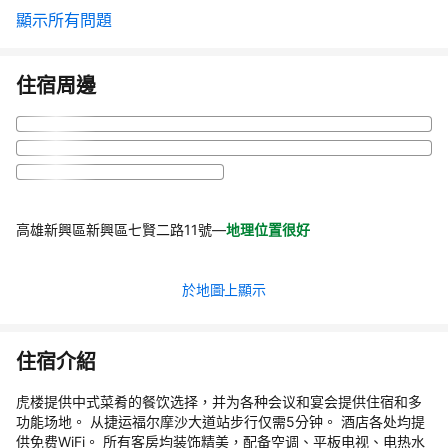
顯示所有問題
住宿周邊
高雄新興區新興區七賢二路11號
—
地理位置很好
於地圖上顯示
住宿介紹
虎楼提供中式菜肴的餐饮选择，并为各种会议和宴会提供住宿和多
功能场地。 从捷运福尔摩沙大道站步行仅需5分钟。 酒店各处均提
供免费WiFi。 所有客房均装饰精美，配备空调、平板电视、电热水