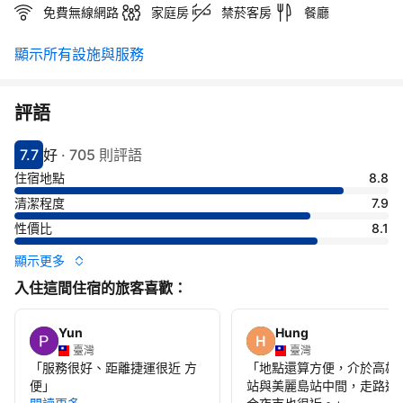
免費無線網路
家庭房
禁菸客房
餐廳
顯示所有設施與服務
評語
7.7
好
·
705 則評語
分數7.7分
評比好
住宿地點
8.8
清潔程度
7.9
性價比
8.1
顯示更多
入住這間住宿的旅客喜歡：
Yun
Hung
臺灣
臺灣
「
服務很好、距離捷運很近 方
「
地點還算方便，介於高雄
便
」
站與美麗島站中間，走路逛