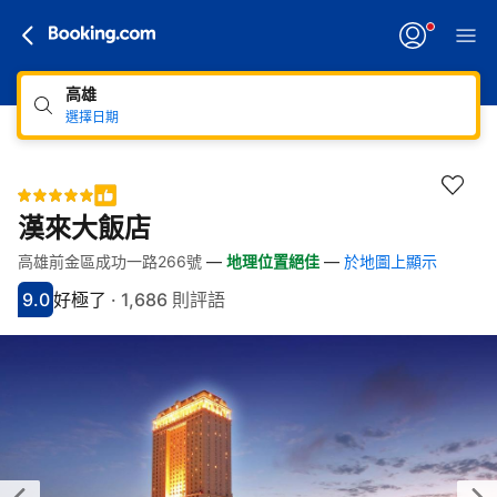
高雄
選擇日期
漢來大飯店
高雄前金區成功一路266號
—
地理位置絕佳
—
於地圖上顯示
快速連結
跳至住宿介紹
跳至熱門設施
跳至客房類型
跳至訂房政策
9.0
好極了
·
1,686 則評語
分數9分
評比好極了