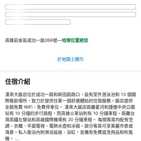
高雄前金區成功一路266號
—
地理位置絕佳
於地圖上顯示
住宿介紹
漢來大飯店位於成功一路和新田路路口，設有室外游泳池和 13 個國
際餐飲場所，致力於提供住客一個舒適體貼的住宿服務。飯店提供
全館免費 WiFi、免費停車位， 漢來大飯店距離愛河和捷運中央公園
站有 10 分鐘的步行路程，而高雄火車站則有 10 分鐘車程，距離台
灣高鐵左營站和高雄國際機場有 20 分鐘車程。 每間客房均配有空
調、衣櫃、平面電視、電熱水壺和冰箱。部分客房可享美麗市景或
海景。私人衛浴內附淋浴設施、浴缸，並備有免費盥洗用品和吹風
機。 ...