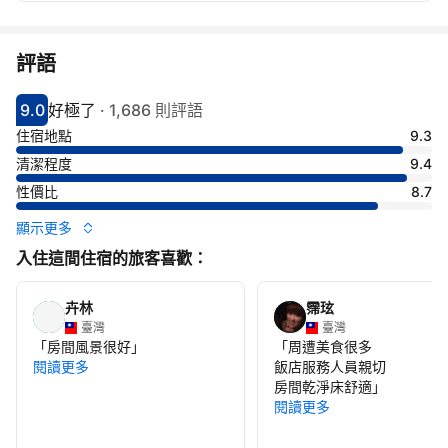
評語
9.0
好極了
·
1,686 則評語
分數9分
評比好極了
住宿地點
9.3
清潔程度
9.4
性價比
8.7
顯示更多
入住這間住宿的旅客喜歡：
卉林
霈玹
臺灣
臺灣
「
房間風景很好
」
「
周遭美食很多
閱讀更多
飯店服務人員親切
房間乾淨床舒適
」
閱讀更多