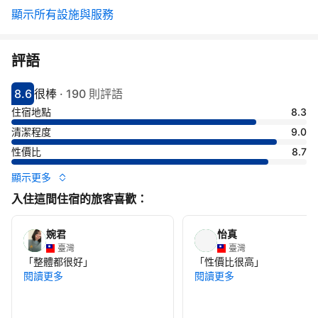
顯示所有設施與服務
評語
8.6
很棒
·
190 則評語
分數8.6分
評比很棒
住宿地點
8.3
清潔程度
9.0
性價比
8.7
顯示更多
入住這間住宿的旅客喜歡：
婉君
怡真
臺灣
臺灣
「
整體都很好
」
「
性價比很高
」
閱讀更多
閱讀更多