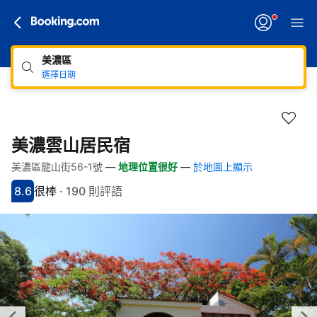
美濃區
選擇日期
美濃雲山居民宿
美濃區龍山街56-1號
—
地理位置很好
—
於地圖上顯示
快速連結
跳至住宿介紹
跳至熱門設施
跳至客房類型
跳至訂房政策
8.6
很棒
·
190 則評語
分數8.6分
評比很棒