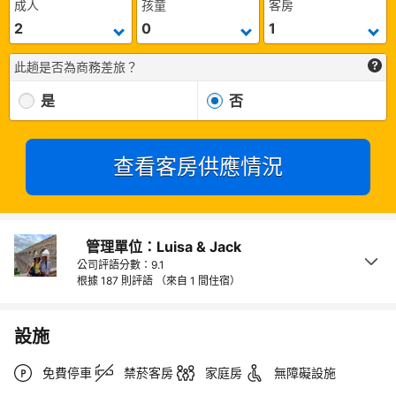
成人
孩童
客房
此趟是否為商務差旅？
是
否
查看客房供應情況
管理單位：Luisa & Jack
公司評語分數：9.1
根據 187 則評語
（來自 1 間住宿）
設施
免費停車
禁菸客房
家庭房
無障礙設施