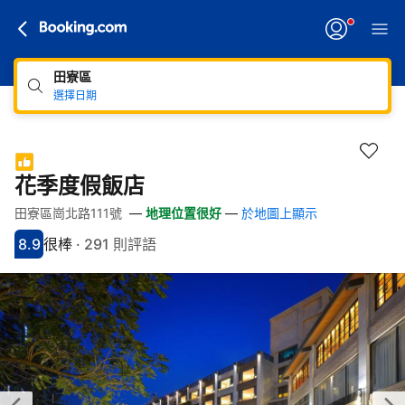
田寮區
選擇日期
花季度假飯店
田寮區崗北路111號
—
地理位置很好
—
於地圖上顯示
快速連結
跳至住宿介紹
跳至熱門設施
跳至客房類型
跳至訂房政策
8.9
很棒
·
291 則評語
分數8.9分
評比很棒