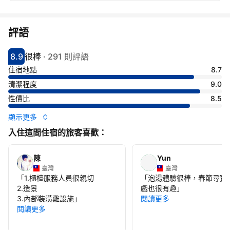
評語
8.9
很棒
·
291 則評語
分數8.9分
評比很棒
住宿地點
8.7
清潔程度
9.0
性價比
8.5
顯示更多
入住這間住宿的旅客喜歡：
陳
Yun
臺灣
臺灣
「
1.櫃檯服務人員很親切
「
泡湯體驗很棒，春節尋寶
2.造景
戲也很有趣
」
3.內部裝潢雞設施
」
閱讀更多
閱讀更多