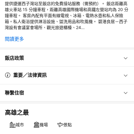
提供捷運西子灣站至飯店的免費接站服務（需預約）。 飯店距離高
雄火車站 15 分鐘車程，距離高雄國際機場和高鐵左營站均為 20 分
鐘車程。 客房內配有平面有線電視、冰箱、電熱水壺和私人保險
箱。私人衛浴提供淋浴設施、盥洗用品和吹風機。 碧港良居－西子
灣設有會議宴會場所、觀光旅遊櫃檯、24...
閱讀更多
飯店政策
重要／法律資訊
聯繫住宿
高雄之最
城市
機場
景點