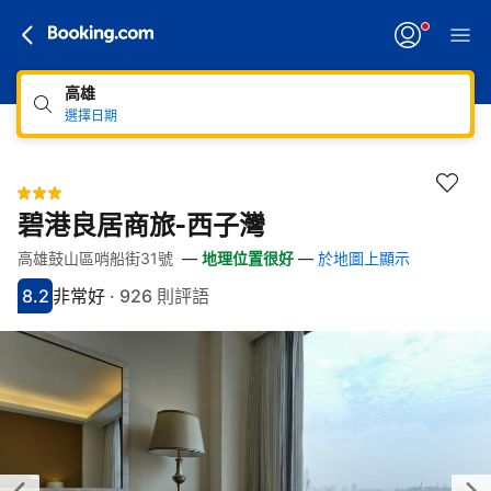
高雄
選擇日期
碧港良居商旅-西子灣
高雄鼓山區哨船街31號
—
地理位置很好
—
於地圖上顯示
快速連結
跳至住宿介紹
跳至熱門設施
跳至客房類型
跳至訂房政策
8.2
非常好
·
926 則評語
分數8.2分
評比非常好