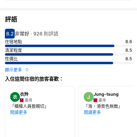
評語
8.2
非常好
·
926 則評語
分數8.2分
評比非常好
住宿地點
8.6
清潔程度
8.5
性價比
8.5
顯示更多
入住這間住宿的旅客喜歡：
衣羚
Jung-tsung
衣
臺灣
臺灣
「
櫃檯人員狠親切
」
「
海，港景色無敵
」
閱讀更多
閱讀更多