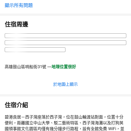
顯示所有問題
住宿周邊
高雄鼓山區哨船街31號
—
地理位置很好
於地圖上顯示
住宿介紹
碧港良居－西子灣座落於西子灣，位在鼓山輪渡站對面，位置十分
便利，距離國立中山大學、駁二藝術特區、西子灣海灘以及打狗英
國領事館文化園區均僅有幾分鐘步行路程，設有全館免費 WiFi，並