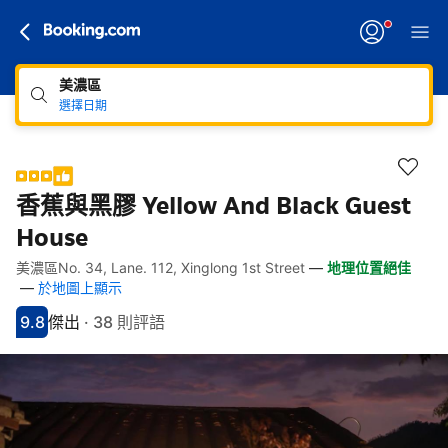
美濃區
選擇日期
香蕉與黑膠 Yellow And Black Guest
House
美濃區No. 34, Lane. 112, Xinglong 1st Street
—
地理位置絕佳
快速連結
跳至住宿介紹
跳至熱門設施
跳至客房類型
跳至訂房政策
—
於地圖上顯示
9.8
傑出
·
38 則評語
分數9.8分
評比傑出