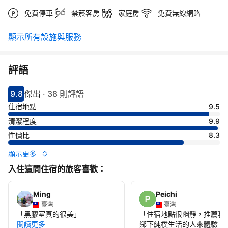
免費停車
禁菸客房
家庭房
免費無線網路
顯示所有設施與服務
評語
9.8
傑出
·
38 則評語
分數9.8分
評比傑出
住宿地點
9.5
清潔程度
9.9
性價比
8.3
顯示更多
入住這間住宿的旅客喜歡：
Ming
Peichi
臺灣
臺灣
「
黑膠室真的很美
」
「
住宿地點很幽靜，推薦喜
閱讀更多
鄉下純樸生活的人來體驗