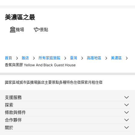
美濃區之最
機場
景點
首頁
飯店
所有家庭旅館
臺灣
高雄地區
美濃區
香蕉與黑膠 Yellow And Black Guest House
國家
區域
城市
區
機場
飯店
主要景點
各種特色住宿
探索月租住宿
支援服務
探索
條款與條件
合作夥伴
關於