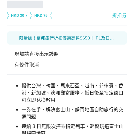
折扣券
HKD 30
HKD 75
限量搶！富邦銀行折扣優惠高達$650！ F1及日本花火等體驗產品 滿$1000 減$300 優惠碼： 26FB300 環球海外旅遊產品 滿$800 減$200 優惠碼： 26FB200 香港及大灣區旅遊產品 滿$500 減$100 優惠碼： 26FB100
現場請直接出示護照
有條件取消
提供台灣、韓國、馬來西亞、越南、菲律賓、香
港、新加坡、澳洲郵寄服務，抵日後至指定窗口
可立即兌換啟用
一券在手，解決富士山、靜岡地區自助旅行的交
通問題
連續 3 日無限次搭乘指定列車，輕鬆玩遍富士山
與靜岡地區