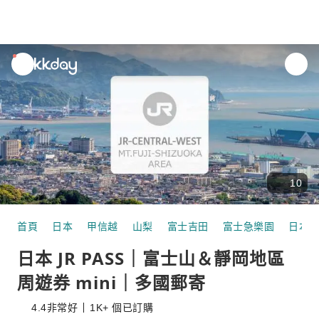
unread
notifications
10
首頁
日本
甲信越
山梨
富士吉田
富士急樂園
日本 J
日本 JR PASS｜富士山＆靜岡地區
周遊券 mini｜多國郵寄
4.4
非常好
1K+ 個已訂購