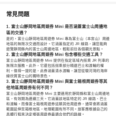
常見問題
1. 富士山靜岡地區周遊券 Mini 是否涵蓋富士山周邊地
區的交通？
是的，富士山靜岡地區周遊券 Mini 專為富士山（本宮山）周邊
地區的無限次交通而設計。它涵蓋指定的 JR 線路，讓您能夠
遊覽靜岡縣內的富士山周邊地區，輕鬆前往各個觀光景點。
2. 富士山靜岡地區周遊券 Mini 包含哪些交通工具？
富士山靜岡地區周遊券 Mini 提供在指定區域內搭乘 JR 列車的
無限次服務。此外，它還包括搭乘部分精選巴士和渡輪的權
利。值得一提的是，此券涵蓋清水渡輪，讓您從駿河灣的海岸
線欣賞富士山的獨特景色。
3. 富士山靜岡地區周遊券 Mini 與富士箱根周遊券等其
他地區周遊券有何不同？
富士山靜岡地區周遊券 Mini 主要適用於靜岡縣和富士山周邊地
區，有效期為連續三天。它涵蓋該地區特定的 JR 線路、巴士
和渡輪。而像富士箱根周遊券這類其他周遊券，通常會將涵蓋
範圍延伸至箱根地區，地理範圍有所不同。旅客應根據自己的
具體行程來決定哪張周遊券最適合他們的路線。