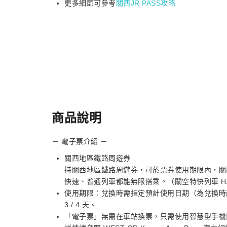
更多細節可參考
關西JR PASS攻略
商品說明
－ 電子票介紹 －
關西地區鐵路周遊券
持關西地區鐵路周遊券，可於票券使用期限內，關
快速、普通列車都能無限搭乘。（關空特快列車 HA
使用期限：兌換時需指定預計使用日期（為兌換時起算 
3 / 4 天。
「電子票」無需在車站換票，只需使用智慧型手