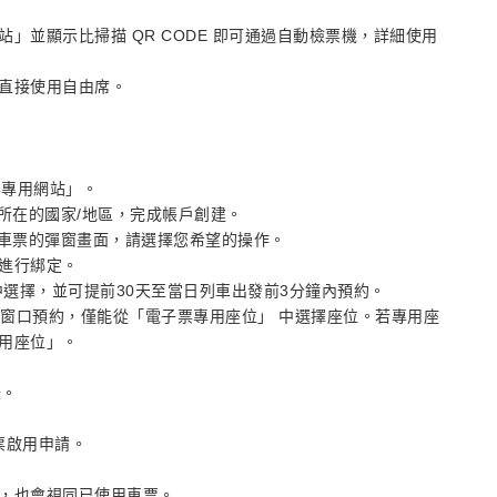
」並顯示比掃描 QR CODE 即可通過自動檢票機，詳細使用
直接使用自由席。
票專用網站」。
所在的國家/地區，完成帳戶創建。
定車票的彈窗畫面，請選擇您希望的操作。
進行綁定。
」中選擇，並可提前30天至當日列車出發前3分鐘內預約。
或窗口預約，僅能從「電子票專用座位」 中選擇座位。若專用座
用座位」。
錄。
票啟用申請。
，也會視同已使用車票。