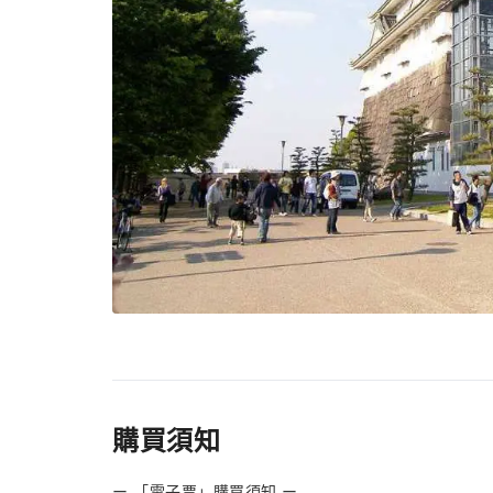
購買須知
ー 「電子票」購買須知 ー