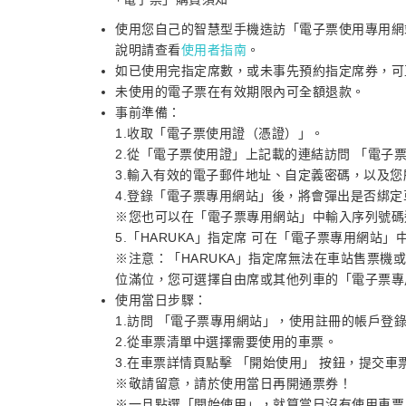
使用您自己的智慧型手機造訪「電子票使用專用網站
說明請查看
使用者指南
。
如已使用完指定席數，或未事先預約指定席券，可
未使用的電子票在有效期限內可全額退款。
事前準備：
1.收取「電子票使用證（憑證）」。
2.從「電子票使用證」上記載的連結訪問 「電子
3.輸入有效的電子郵件地址、自定義密碼，以及您
4.登錄「電子票專用網站」後，將會彈出是否綁
※您也可以在「電子票專用網站」中輸入序列號碼
5.「HARUKA」指定席 可在「電子票專用網站
※注意：「HARUKA」指定席無法在車站售票機
位滿位，您可選擇自由席或其他列車的「電子票專
使用當日步驟：
1.訪問 「電子票專用網站」，使用註冊的帳戶登
2.從車票清單中選擇需要使用的車票。
3.在車票詳情頁點擊 「開始使用」 按鈕，提交車
※敬請留意，請於使用當日再開通票券！
※一旦點選「開始使用」，就算當日沒有使用車票