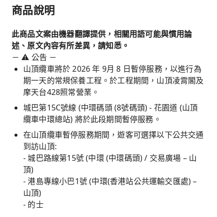
商品說明
此商品文案由機器翻譯提供，相關用語可能與慣用論
述、原文內容有所差異，請知悉。
－ ⚠️ 公告 －
山頂纜車將於 2026 年 9月 8 日暫停服務，以進行為
期一天的常規保養工程。於工程期間，山頂凌霄閣及
摩天台428照常營業。
城巴第15C號線 (中環碼頭 (8號碼頭) - 花園道 (山頂
纜車中環總站) 將於此段期間暫停服務。
在山頂纜車暫停服務期間，遊客可選擇以下公共交通
到訪山頂:
- 城巴路線第15號 (中環 (中環碼頭) / 交易廣場 – 山
頂)
- 港島專線小巴1號 (中環(香港站公共運輸交匯處) –
山頂)
- 的士