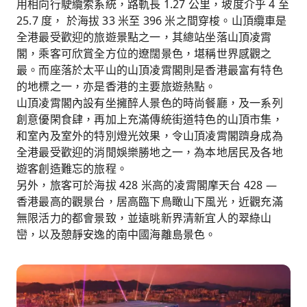
用相向行駛纜索系統，路軌長 1.27 公里，坡度介乎 4 至
25.7 度， 於海拔 33 米至 396 米之間穿梭。山頂纜車是
全港最受歡迎的旅遊景點之一，其總站坐落山頂凌霄
閣，乘客可欣賞全方位的遼闊景色，堪稱世界感觀之
最。而座落於太平山的山頂凌霄閣則是香港最富有特色
的地標之一，亦是香港的主要旅遊熱點。
山頂凌霄閣內設有坐擁醉人景色的時尚餐廳，及一系列
創意優閑食肆，再加上充滿傳統街道特色的山頂市集，
和室內及室外的特別燈光效果，令山頂凌霄閣躋身成為
全港最受歡迎的消閒娛樂勝地之一，為本地居民及各地
遊客創造難忘的旅程。
另外，旅客可於海拔 428 米高的凌霄閣摩天台 428 —
香港最高的觀景台，居高臨下鳥瞰山下風光，近觀充滿
無限活力的都會景致，並遠晀新界清新宜人的翠綠山
巒，以及憩靜安逸的南中國海離島景色。