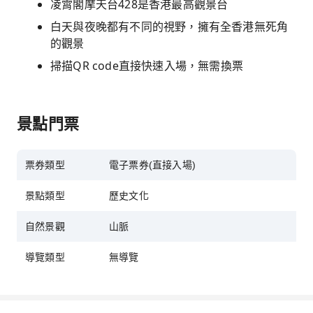
凌霄閣摩天台428是香港最高觀景台
白天與夜晚都有不同的視野，擁有全香港無死角
的觀景
掃描QR code直接快速入場，無需換票
景點門票
票券類型
電子票券(直接入場)
景點類型
歷史文化
自然景觀
山脈
導覽類型
無導覽