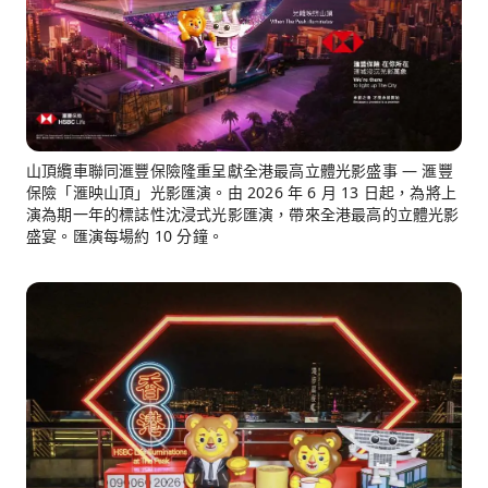
山頂纜車聯同滙豐保險隆重呈獻全港最高立體光影盛事 — 滙豐
保險「滙映山頂」光影匯演。由 2026 年 6 月 13 日起，為將上
演為期一年的標誌性沈浸式光影匯演，帶來全港最高的立體光影
盛宴。匯演每場約 10 分鐘。