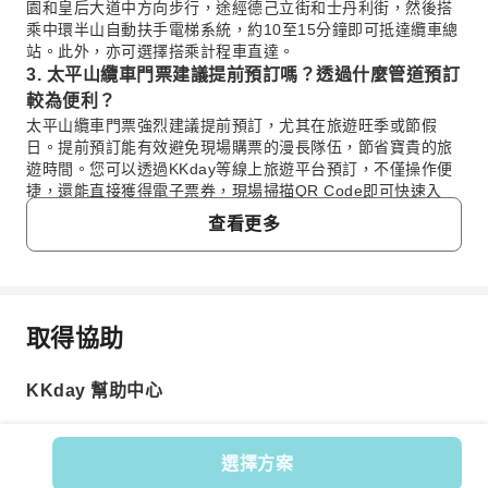
園和皇后大道中方向步行，途經德己立街和士丹利街，然後搭
乘中環半山自動扶手電梯系統，約10至15分鐘即可抵達纜車總
站。此外，亦可選擇搭乘計程車直達。
3. 太平山纜車門票建議提前預訂嗎？透過什麼管道預訂
較為便利？
太平山纜車門票強烈建議提前預訂，尤其在旅遊旺季或節假
日。提前預訂能有效避免現場購票的漫長隊伍，節省寶貴的旅
遊時間。您可以透過KKday等線上旅遊平台預訂，不僅操作便
捷，還能直接獲得電子票券，現場掃描QR Code即可快速入
場，享受順暢的入園體驗。
查看更多
4. 前往太平山頂，除了搭乘纜車，還有其他交通方式或
選擇嗎？
除了搭乘著名的太平山纜車，前往太平山頂還有其他多樣的交
通選擇。您可以選擇搭乘城巴15號線，從中環交易廣場巴士總
取得協助
站出發直達山頂；或者搭乘港島區綠色小巴1號線，從港鐵香港
常見問題
站公共運輸交匯處出發。此外，直接搭乘計程車也是一種便利
的選擇，尤其適合團體或攜帶大型行李的旅客。
KKday 幫助中心
5. 太平山頂纜車的門票通常包含哪些服務或體驗？
1. 什麼時候搭乘太平山纜車，能欣賞到香港最美的
太平山頂纜車的標準門票通常包含來回的纜車搭乘體驗。部分
城市景觀？
套票會額外包含凌霄閣摩天台428的入場門票。凌霄閣摩天台
搭乘太平山纜車欣賞香港景色的最佳時段通常是傍晚時
選擇方案
428是香港最高的360度觀景台，提供無死角的香港城市景觀與
分。此時可以同時觀賞到白天的城市風貌逐漸轉變為日落
維多利亞港景色。建議您在預訂時確認票券具體包含的內容，