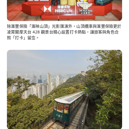
除滙豐保險「滙映山頂」光影匯演外，山頂纜車與滙豐保險更於
凌霄閣摩天台 428 觀景台精心設置打卡熱點，讓旅客與角色合
照「打卡」留念。