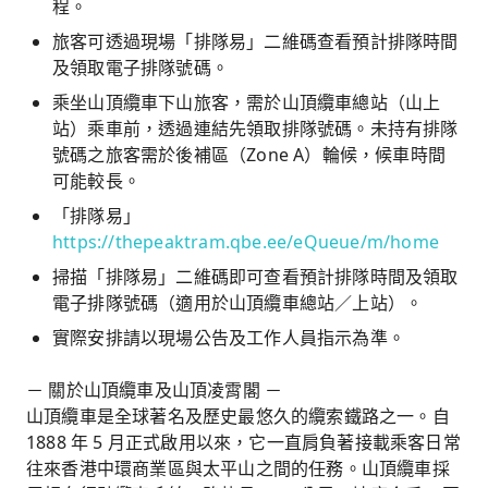
程。
旅客可透過現場「排隊易」二維碼查看預計排隊時間
及領取電子排隊號碼。
乘坐山頂纜車下山旅客，需於山頂纜車總站（山上
站）乘車前，透過連結先領取排隊號碼。未持有排隊
號碼之旅客需於後補區（Zone A）輪候，候車時間
可能較長。
「排隊易」
https://thepeaktram.qbe.ee/eQueue/m/home
掃描「排隊易」二維碼即可查看預計排隊時間及領取
電子排隊號碼（適用於山頂纜車總站／上站）。
實際安排請以現場公告及工作人員指示為準。
－ 關於山頂纜車及山頂凌霄閣 －
山頂纜車是全球著名及歷史最悠久的纜索鐵路之一。自
1888 年 5 月正式啟用以來，它一直肩負著接載乘客日常
往來香港中環商業區與太平山之間的任務。山頂纜車採