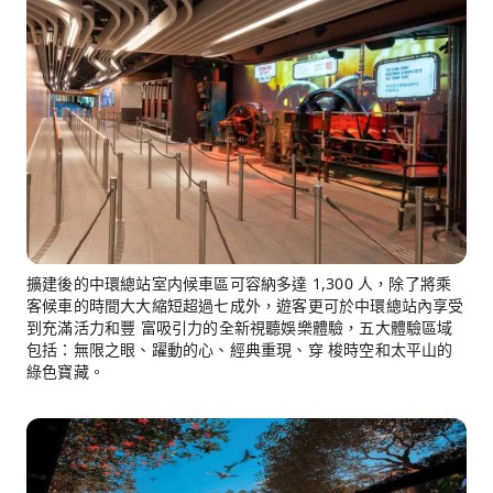
擴建後的中環總站室内候車區可容納多達 1,300 人，除了將乘
客候車的時間大大縮短超過七成外，遊客更可於中環總站內享受
到充滿活力和豐 富吸引力的全新視聽娛樂體驗，五大體驗區域
包括：無限之眼、躍動的心、經典重現、穿 梭時空和太平山的
綠色寶藏。