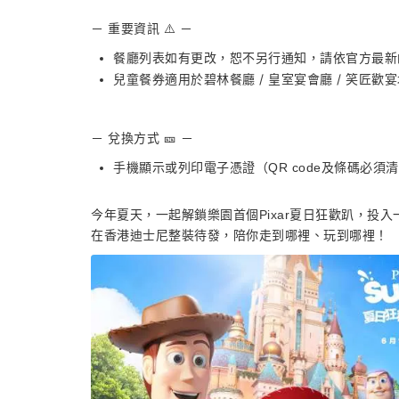
－ 重要資訊 ⚠️ －
餐廳列表如有更改，恕不另行通知，請依官方最新
兒童餐券適用於碧林餐廳 / 皇室宴會廳 / 笑匠歡
－ 兌換方式 🎫 －
手機顯示或列印電子憑證（QR code及條碼必
今年夏天，一起解鎖樂園首個Pixar夏日狂歡趴，投
在香港迪士尼整裝待發，陪你走到哪裡、玩到哪裡！