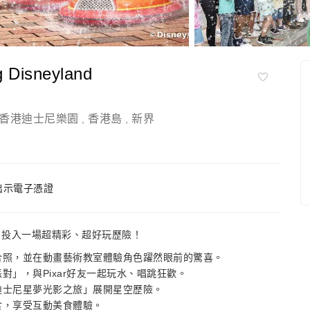
isneyland
香港迪士尼樂園
香港島
新界
,
,
出示電子憑證
est，投入一場超精彩、超好玩歷險！
面合照，並在動畫藝術教室體驗角色躍然眼前的驚喜。
派對」，與Pixar好友一起玩水、唱跳狂歡。
「迪士尼星夢光影之旅」展開星空歷險。
小食，享受互動美食體驗。