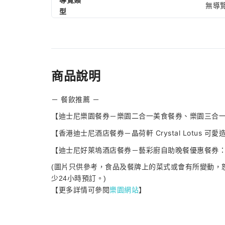
導覽類
無導
型
商品說明
－ 餐飲推薦 －
【迪士尼樂園餐券－樂園二合一美食餐券、樂園三合
【香港迪士尼酒店餐券－晶荷軒 Crystal Lotus
【迪士尼好萊塢酒店餐券－藝彩廚自助晚餐優惠餐券
(圖片只供參考，食品及餐牌上的菜式或會有所變動，
少24小時預訂。)
【更多詳情可參閱
樂園網站
】