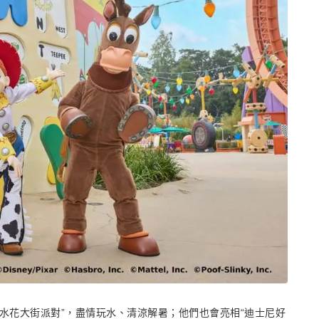
ar水花大街派對”，盡情玩水、清涼解暑；他們也會亮相“迪士尼好