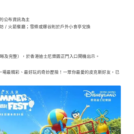
的公布資訊為主
宴坊 / 火箭餐廳；雪條或爆谷則於戶外小食亭兌換
須清晰及完整），於香港迪士尼樂園正門入口閘機出示。
入一場最精彩、最好玩的奇妙歷險！一眾你最愛的皮克斯好友，已