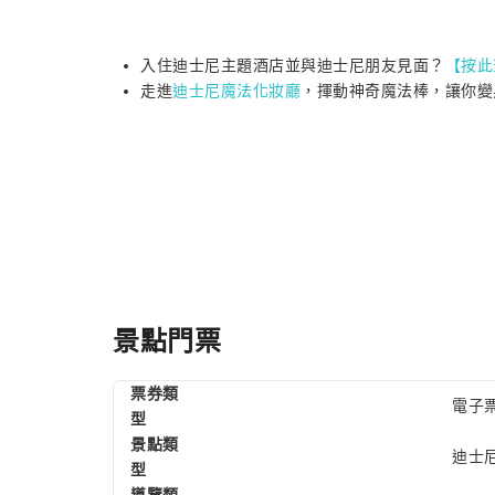
入住迪士尼主題酒店​並與迪士尼朋友見面？
【按此
走進
迪士尼魔法化妝廳
，揮動神奇魔法棒，讓你變
景點門票
票券類
電子票
型
景點類
迪士
型