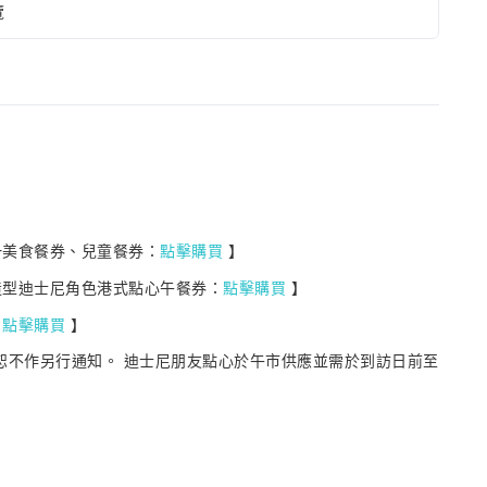
覽
一美食餐券、兒童餐券：
點擊購買
】
 可愛造型迪士尼角色港式點心午餐券：
點擊購買
】
：
點擊購買
】
恕不作另行通知。 迪士尼朋友點心於午市供應並需於到訪日前至