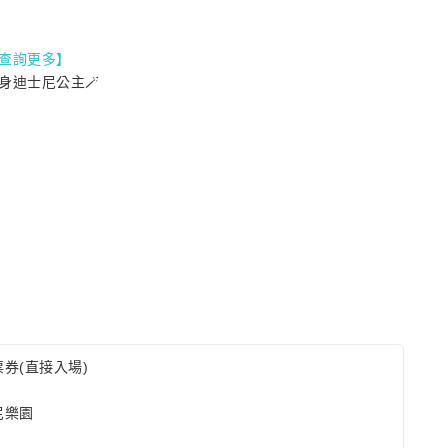
查詢更多】
身迪士尼公主🪄
券(直接入場)
尼樂園