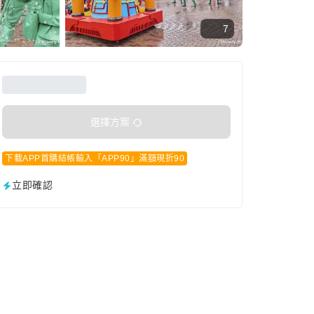
7
選擇方案
下載APP首購結帳輸入「APP90」滿額現折90
立即確認