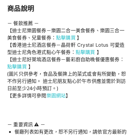
商品說明
－ 餐飲推薦 －
【迪士尼樂園餐券－樂園二合一美食餐券、樂園三合一
美食餐券、兒童餐券：
點擊購買
】
【香港迪士尼酒店餐券－晶荷軒 Crystal Lotus 可愛造
型迪士尼角色港式點心午餐券：
點擊購買
】
【迪士尼好萊塢酒店餐券－藝彩廚自助晚餐優惠餐券：
點擊購買
】
(圖片只供參考，食品及餐牌上的菜式或會有所變動，恕
不作另行通知。 迪士尼朋友點心於午市供應並需於到訪
日前至少24小時預訂。)
【更多詳情可參閱
樂園網站
】
－ 重要資訊 ⚠️ －
餐廳列表如有更改，恕不另行通知，請依官方最新的