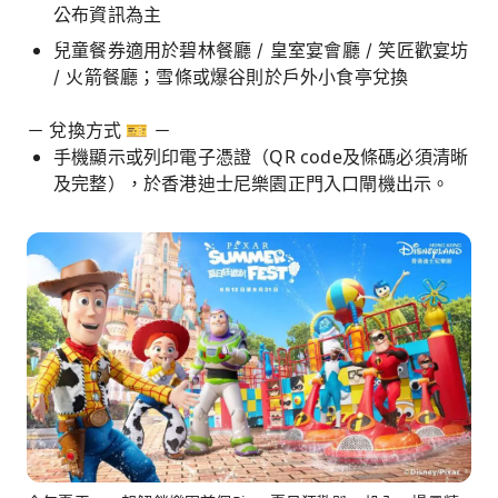
公布資訊為主
兒童餐券適用於碧林餐廳 / 皇室宴會廳 / 笑匠歡宴坊
/ 火箭餐廳；雪條或爆谷則於戶外小食亭兌換
－ 兌換方式 🎫 －
手機顯示或列印電子憑證（QR code及條碼必須清晰
及完整），於香港迪士尼樂園正門入口閘機出示。