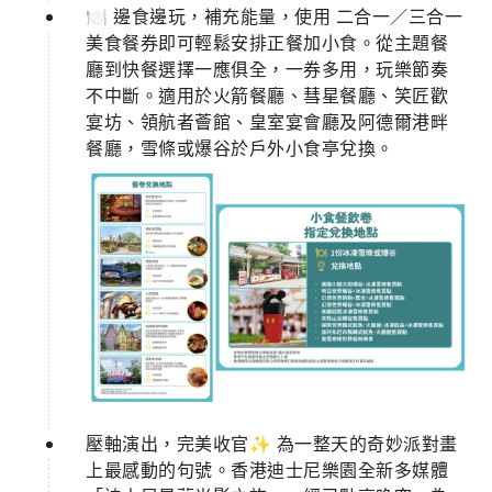
🍽 邊食邊玩，補充能量，使用 二合一／三合一
美食餐券即可輕鬆安排正餐加小食。從主題餐
廳到快餐選擇一應俱全，一券多用，玩樂節奏
不中斷。適用於火箭餐廳、彗星餐廳、笑匠歡
宴坊、領航者薈館、皇室宴會廳及阿德爾港畔
餐廳，雪條或爆谷於戶外小食亭兌換。
壓軸演出，完美收官✨ 為一整天的奇妙派對畫
上最感動的句號。香港迪士尼樂園全新多媒體