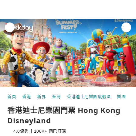
unread
notifications
7
首頁
香港
新界
荃灣
香港迪士尼樂園度假區
樂園
香
香港迪士尼樂園門票 Hong Kong
Disneyland
4.8
優秀
100K+ 個已訂購