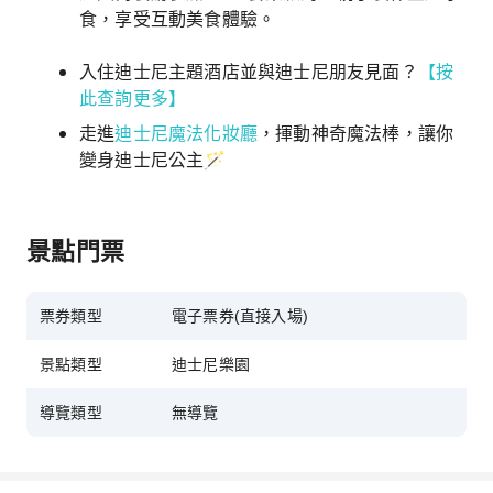
食，享受互動美食體驗。
入住迪士尼主題酒店​並與迪士尼朋友見面？
【按
此查詢更多】
走進
迪士尼魔法化妝廳
，揮動神奇魔法棒，讓你
變身迪士尼公主🪄
景點門票
票券類型
電子票券(直接入場)
景點類型
迪士尼樂園
導覽類型
無導覽