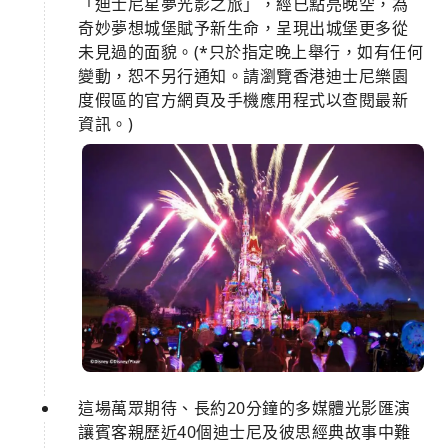
「迪士尼星夢光影之旅」，經已點亮晚空，為
奇妙夢想城堡賦予新生命，呈現出城堡更多從
未見過的面貌。(*只於指定晚上舉行，如有任何
變動，恕不另行通知。請瀏覽香港迪士尼樂園
度假區的官方網頁及手機應用程式以查閱最新
資訊。)
這場萬眾期待、長約20分鐘的多媒體光影匯演
讓賓客親歷近40個迪士尼及彼思經典故事中難