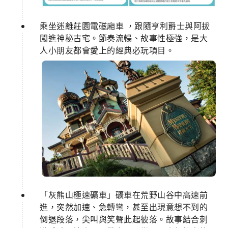
乘坐迷離莊園電磁廂車 ，跟隨亨利爵士與阿拔
闖進神秘古宅。節奏流暢、故事性極強，是大
人小朋友都會愛上的經典必玩項目。
「灰熊山極速礦車」礦車在荒野山谷中高速前
進，突然加速、急轉彎，甚至出現意想不到的
倒退段落，尖叫與笑聲此起彼落。故事結合刺