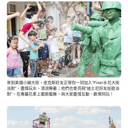
來到美國小鎮大街，皮克斯好友正等你一同加入“Pixar水花大街
派對”，盡情玩水、清涼解暑；他們也會亮相“迪士尼好友巡遊派
對”，在專屬花車上載歌載舞，與大家盡情互動、歡樂同玩！