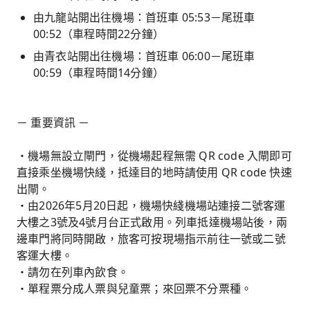
由九龍站開出往機場：首班車 05:53－尾班車
00:52（車程時間22分鐘）
由青衣站開出往機場：首班車 06:00－尾班車
00:59（車程時間14分鐘）
－ 重要資訊 －
・機場無設立閘門，從機場起程無需 QR code 入閘即可
直接乘坐機場快綫，抵達目的地時請使用 QR code 快速
出閘。
・由2026年5月20日起，機場快綫機場站連接二號客運
大樓之3號及4號月台正式啟用。列車抵達機場站後，兩
邊車門將同時開啟，旅客可按現場指示前往一號或二號
客運大樓。
・請勿在列車內飲食。
・單程票分成人票與兒童票；來回票不分票種。