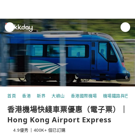
unread
notifications
6
首頁
香港
新界
大嶼山
香港國際機場
機場鐵路與巴士
香港機場快綫車票優惠（電子票）｜
Hong Kong Airport Express
4.9
優秀
400K+ 個已訂購