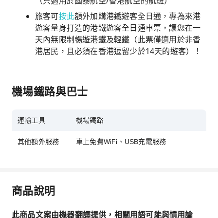
（只適用於國泰航空/香港航空的航班）
旅客可
按此
額外加購港鐵遊客全日通，專為來港
遊客量身打造的港鐵遊客全日通車票，讓您在一
天內無限制暢遊港鐵及輕鐵（此票僅適用於非香
港居民，且必須在香港逗留少於14天的遊客）！
機場鐵路與巴士
運輸工具
機場鐵路
其他額外服務
車上免費WiFi、USB充電服務
商品說明
此商品文案由機器翻譯提供，相關用語可能與慣用論