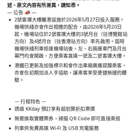
述、原文內容有所差異，請知悉。
— 公告 📣 —
2號客運大樓離港設施於2026年5月27日投入服務。
機場快綫亦會作出相應的配合，由2026年5月20日
起，機場站位於2號客運大樓的3號月台（往博覽館站
方向）及4號月台（往香港站方向）率先啟用。屆時
機場快綫列車抵達機場站後，左、右兩邊車門及月台
幕門均會開啟，方便乘客直達一號及二號客運大樓。
港鐵已更新及加強標示和會作出車廂廣播提醒乘客，
亦會在初期加派人手協助，讓乘客享受便捷無縫的體
驗。
－ 行程特色 －
透過 KKday 預訂享有超划算折扣票價
無需換取實體票券，掃描 QR Code 即可直接乘搭
列車供免費高速 Wi-Fi 及 USB 充電服務