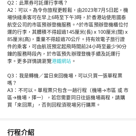
Q2：此票券可託運行李嗎？
A2：可以。為令你旅程更輕鬆，由2023年7月5日起，機
場快綫乘客可在早上6時至下午3時，於香港站使用國泰
航空公司的市區預辦登機服務。^於市區預辦登機櫃位付
運的行李，其體積不得超過145厘米(長) x 100厘米(闊) x
85厘米(高)，重量不得超過70公斤。持有效電子旅行證
件的乘客，可由航班預定起飛時間前24小時至最少90分
鐘的服務時段內，於市區預先辦理登機手續及託運行
李。更多詳情請瀏覽
港鐵網站
。
Q3：我是轉機／當日來回機場，可以只買一張單程票
嗎？
A3：不可以。單程票只包含一趟行程（機場→市區 或 市
區→機場，擇一），若您需要同日往返機場兩程，請購
買「來回票」，否則回程須現場另行購票。
行程介紹