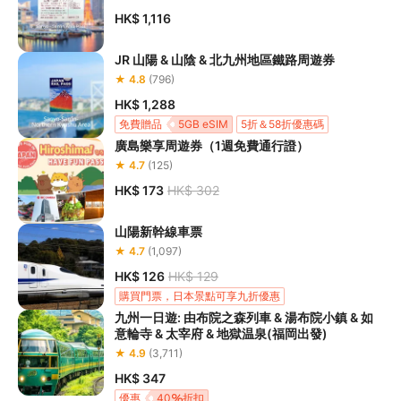
HK$ 1,116
JR 山陽 & 山陰 & 北九州地區鐵路周遊券
★ 4.8
(796)
HK$ 1,288
免費贈品
5GB eSIM
5折＆58折優惠碼
廣島樂享周遊券（1週免費通行證）
購買門票，日本景點可享九折優惠
★ 4.7
(125)
HK$ 173
HK$ 302
山陽新幹線車票
★ 4.7
(1,097)
HK$ 126
HK$ 129
購買門票，日本景點可享九折優惠
九州一日遊: 由布院之森列車 & 湯布院小鎮 & 如
意輪寺 & 太宰府 & 地獄温泉(福岡出發)
★ 4.9
(3,711)
HK$ 347
優惠
40
折扣