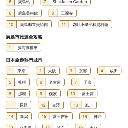
6
廣島站
7
Shukkeien Garden
8
廣島美術館
9
三瀧寺
10
廣島縣立美術館
11
袋町小學平和資料館
廣島市旅遊全攻略
1
廣島市租車
日本旅遊熱門城市
1
東京
2
大阪
3
京都
4
成田
5
札幌
6
名古屋
7
千歲
8
那霸
9
橫濱
10
富士宮
11
長野
12
金澤
13
旭川
14
新潟
15
富士吉田
16
神戶
17
北海道
18
浦安
19
大分