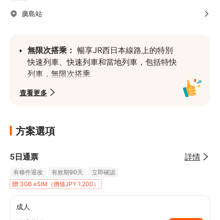
廣島站
無限次搭乘：
 暢享JR西日本線路上的特別
快速列車、快速列車和當地列車，包括特快
列車，無限次搭乘
**無需兑換實體票：**您可在JR Pass售票
查看更多
處的自助兑換機快速兑換您的JR Pass，無
需排隊。
方案選項
5日通票
詳情
有條件退改
有效期90天
立即確認
贈 3GB eSIM（價值JPY 1,200）
成人