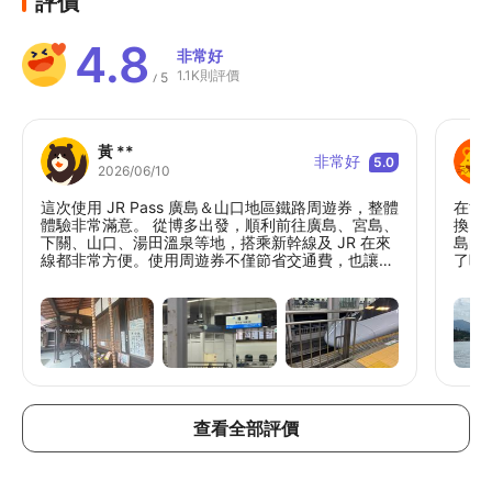
評價
4.8
非常好
1.1K則評價
5
/
黃 **
非常好
5.0
2026/06/10
這次使用 JR Pass 廣島＆山口地區鐵路周遊券，整體
在博
體驗非常滿意。 從博多出發，順利前往廣島、宮島、
換了
下關、山口、湯田溫泉等地，搭乘新幹線及 JR 在來
島的
線都非常方便。使用周遊券不僅節省交通費，也讓行
了吐
程安排更有彈性，不必每次搭車都另外購票。 這次最
島。
喜歡的是宮島大鳥居、瑠璃光寺五重塔、湯田溫泉及
車後
門司港地區，沿途交通銜接順暢，車站指標清楚，即
JR
使是第一次前往也很容易上手。 如果計畫在廣島、山
尾道
口、福岡周邊進行 4～5 天自由行，非常推薦購買這
再轉
張周遊券，CP 值高、使用便利，是一次非常愉快的
25
鐵道旅行體驗。
席，
位坐
跟他
查看全部評價
丈夫
新幹
席…
全。