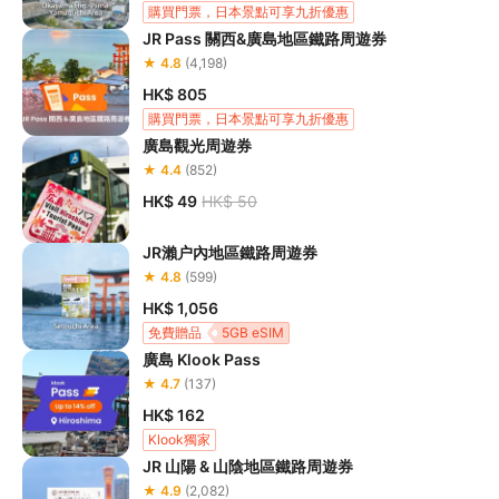
購買門票，日本景點可享九折優惠
JR Pass 關西&廣島地區鐵路周遊券
★ 4.8
(4,198)
HK$ 805
購買門票，日本景點可享九折優惠
廣島觀光周遊券
★ 4.4
(852)
HK$ 49
HK$ 50
JR瀨户內地區鐵路周遊券
★ 4.8
(599)
HK$ 1,056
免費贈品
5GB eSIM
廣島 Klook Pass
購買門票，日本景點可享九折優惠
★ 4.7
(137)
HK$ 162
Klook獨家
JR 山陽 & 山陰地區鐵路周遊券
★ 4.9
(2,082)