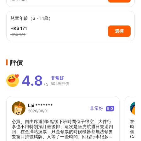
兒童年齡（6 - 11歲）
HK$ 171
選擇
HK$ 174
評價
4.8
非常好
504則評價
5
/
Lai *******
非常好
5.0
2026/08/01
必買、自由席避開5點後下班時間位子很空、大件行
在金
李也不用特別預訂最後排、這次是坐虎航週日去週四
時需
回、在金澤站換票、只是領票的時候機器都無法領要
個p
去窗口抽號碼牌、又等了一些時間、回程行李很多可
Ca