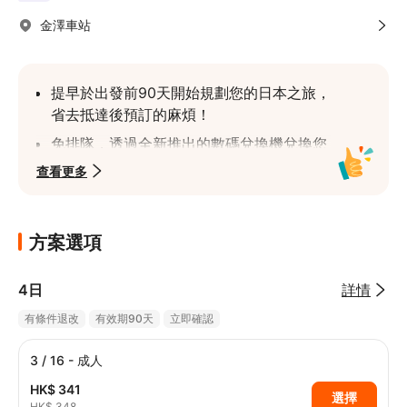
金澤車站
提早於出發前90天開始規劃您的日本之旅，
省去抵達後預訂的麻煩！
免排隊，透過全新推出的數碼兌換機兌換您
的JR Pass
查看更多
一張鐵路通票即可暢遊北陸主要城市，在指
定區域內享有4日無限次搭乘
方案選項
搭乘北陸新幹線、特快列車、快速列車和當
地列車
4日
詳情
欲了解更多詳情及列車時間表的最新資訊，
請查看
官方網站
有條件退改
有效期90天
立即確認
3 / 16 - 成人
HK$ 341
選擇
HK$ 348