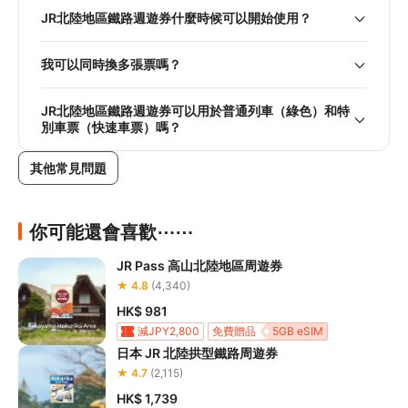
JR北陸地區鐵路週遊券什麼時候可以開始使用？
我可以同時換多張票嗎？
JR北陸地區鐵路週遊券可以用於普通列車（綠色）和特
別車票（快速車票）嗎？
其他常見問題
你可能還會喜歡⋯⋯
JR Pass 高山北陸地區周遊券
★ 4.8
(4,340)
HK$ 981
減JPY2,800
免費贈品
5GB eSIM
日本 JR 北陸拱型鐵路周遊券
★ 4.7
(2,115)
HK$ 1,739