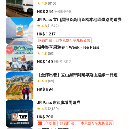
★ 4.6
(610)
HK$ 244
HK$ 248
JR Pass 立山黑部＆高山＆松本地區鐵路周遊券
★ 4.8
(1,547)
HK$ 1,217
購買門票，日本景點可享九折優惠
福井樂享周遊券 1 Week Free Pass
贈 3GB eSIM（價值JPY 1,200）
★ 4.8
(50)
HK$ 149
HK$ 392
【金澤出發】立山黑部阿爾卑斯山路線一日遊
★ 4.8
(69)
HK$ 994
JR Pass東京廣域周遊券
★ 4.5
(2,139)
HK$ 796
8
折扣
購買門票，日本景點可享九折優惠