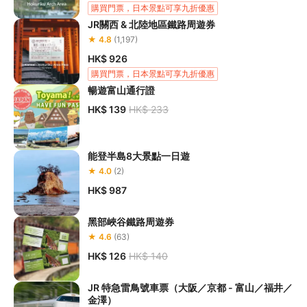
購買門票，日本景點可享九折優惠
JR關西 & 北陸地區鐵路周遊券
★ 4.8
(1,197)
HK$ 926
購買門票，日本景點可享九折優惠
暢遊富山通行證
HK$ 139
HK$ 233
能登半島8大景點一日遊
★ 4.0
(2)
HK$ 987
黑部峽谷鐵路周遊券
★ 4.6
(63)
HK$ 126
HK$ 140
JR 特急雷鳥號車票（大阪／京都 - 富山／福井／
金澤）