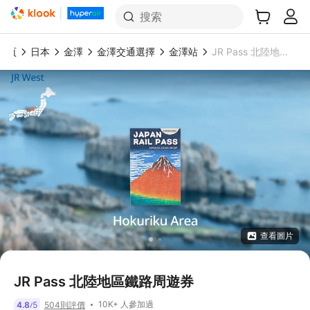
搜索
首頁
日本
金澤
金澤交通選擇
金澤站
JR Pass 北陸地區鐵路周遊券
查看圖片
JR Pass 北陸地區鐵路周遊券
10K+ 人參加過
4.8
5
504則評價
/