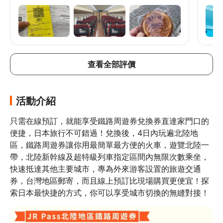
以坐新幹線到小松站轉計程車日幣2200、去福井搭
仲可以
新幹線轉搭越前鐵道也不用再買票、本來要搭配福井
pa
周遊券新感覺 XR 巴士 WOW RIDE根本沒位置、新高
享周
岡站有Aeon和Yamada電器必逛、黑部峽谷小火車水
術館
不是藍色的有些落差、請一定要吃萬福燒肉要預訂
20
查看全部評價
活動介紹
只需在線預訂，就能享受鐵路周遊券兌換券直達家門口的
便捷，日本旅行不可錯過！兌換後，4日內玩遍北陸地
區，鐵路周遊券讓你用最簡單最方便的火車，遊覽北陸一
帶，北陸新幹線及超特級列車指定區間內無限次數乘坐，
快速抵達其他主要城市，專為外來游客設置的旅遊交通
券，台灣地區郵寄，而且線上預訂比現場購買更便宜！探
索日本最快捷的方式，你可以享受城市切換的無縫對接！