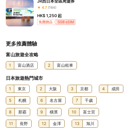
JR西日本全區周遊券
★ 4.7
(164)
HK$ 1,250
起
免費贈品
5GB eSIM
購買門票，日本景點可享九折優惠
更多推薦體驗
富山旅遊全攻略
1
富山酒店
2
富山租車
日本旅遊熱門城市
1
東京
2
大阪
3
京都
4
成田
5
札幌
6
名古屋
7
千歲
8
那霸
9
橫濱
10
富士宮
11
長野
12
金澤
13
旭川