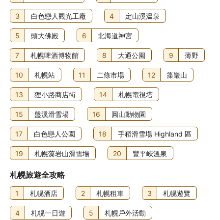
3
白色戀人觀光工廠
4
定山溪溫泉
5
頭大佛殿
6
北海道神宮
7
札幌啤酒博物館
8
大通公園
9
薄野
10
札幌站
11
二條市場
12
藻巖山
13
狸小路商店街
14
札幌電視塔
15
盤溪滑雪場
16
圓山動物園
17
白色戀人公園
18
手稻滑雪場 Highland 區
19
札幌藻岩山滑雪場
20
豐平峽溫泉
札幌旅遊全攻略
1
札幌酒店
2
札幌租車
3
札幌遊覽
4
札幌一日遊
5
札幌戶外活動