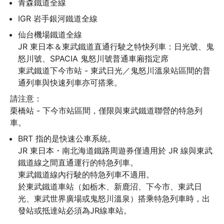
青森鐵道全線
IGR 岩手銀河鐵道全線
仙台機場鐵道全線

JR 東日本＆東武鐵道直通行駛之特快列車：日光號、鬼
怒川號、SPACIA 鬼怒川號普通車廂指定席

東武鐵道下今市站 - 東武日光／鬼怒川溫泉站區間的普
通列車與快速列車亦可搭乘。
請注意：

栗橋站 - 下今市站區間，僅限與東武鐵道聯營的特急列
車。
BRT 指的是快速公車系統。

JR 東日本・南北海道鐵路周遊券僅適用於 JR 線與東武
鐵道線之間直通運行的特急列車。

東武鐵道線內行駛的特急列車不適用。

於東武鐵道車站（如栃木、新鹿沼、下今市、東武日
光、東武世界廣場或鬼怒川溫泉）搭乘特急列車時，出
發站或抵達站必須為JR線車站。