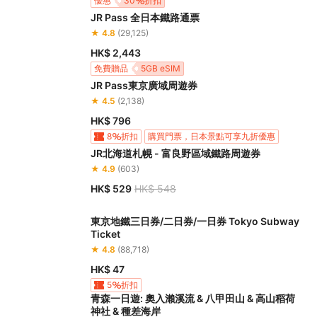
優惠
30
折扣
JR Pass 全日本鐵路通票
★ 4.8
(29,125)
HK$ 2,443
免費贈品
5GB eSIM
JR Pass東京廣域周遊券
★ 4.5
(2,138)
HK$ 796
8
折扣
購買門票，日本景點可享九折優惠
JR北海道札幌 - 富良野區域鐵路周遊券
★ 4.9
(603)
HK$ 529
HK$ 548
東京地鐵三日券/二日券/一日券 Tokyo Subway
Ticket
★ 4.8
(88,718)
HK$ 47
5
折扣
青森一日遊: 奧入瀨溪流 & 八甲田山 & 高山稻荷
神社 & 種差海岸