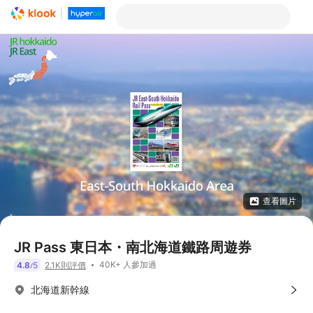
查看圖片
JR Pass 東日本・南北海道鐵路周遊券
40K+ 人參加過
4.8
5
2.1K則評價
/
北海道新幹線