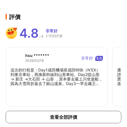
評價
4.8
非常好
2.1K則評價
5
/
hsu *******
非常好
5.0
2026/02/18
這次的行程是：Day1成田機場搭成田特快（N'EX）
通行
到東京車站，再換新幹線到山形車站。Day2從山形
證兌
→ 新庄 →大石田 → 山形 ，原本要去最上川坐遊船，
票。
因為大雪而折返去了銀山溫泉。Day3一早去藏王坐
道，
纜車，下午搭新幹線山形→福島→仙台→ 田澤湖。
附近
Day4乘坐田沢湖一周線環湖巴士，再搭田沢湖→盛
形。
岡→新青森（新青森 → 青森因為大雪這段JR停駛改
旅會
坐巴士進入市區）Day5青森市區遊覽。新青森→新
函館→新函館 → 函館 (JR Pass，函館Liner也可以搭
喔！) 搭纜車上函館山看夜景。Day6函館市區漫遊。
函館→洞爺（北斗號）→洞爺駅前→洞爺湖温泉（巴
查看全部評價
士）夜晚欣賞洞爺冬彩．音樂花火節，超美的。