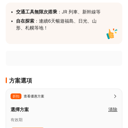
交通工具無限次搭乘
：JR 列車、新幹線等
自在探索
：連續6天暢遊福島、日光、山
形、札幌等地！
全球免費郵寄
：享便利的兌換券免費郵寄到
府服務
更多 JR Pass 選擇
：請查看 
JR Pass 頁
面
，預訂最符合行程需求的鐵路周遊券
方案選項
折扣
查看優惠方案
選擇方案
清除
有效期