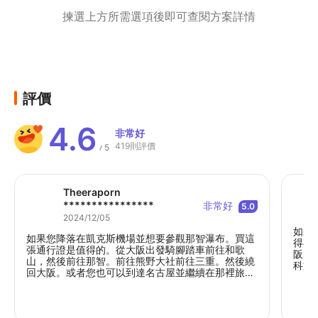
揀選上方所需選項後即可查閱方案詳情
評價
4.6
非常好
419則評價
5
/
Theeraporn
****************
非常好
5.0
2024/12/05
如果
如果您降落在凱克斯機場並想要參觀那智瀑布。買這
得存
張通行證是值得的。從大阪出發騎腳踏車前往和歌
阪、
山，然後前往那智。前往熊野大社前往三重。然後繞
科文
回大阪。或者您也可以到達名古屋並繼續在那裡旅
站。
行。這條路線將會是一次悠閒的旅行。人不多。適合
心票
喜歡大自然和寺廟的人。