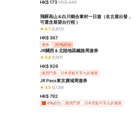
HK$ 173
HK$ 446
飛驒高山＆白川鄉合掌村一日遊（名古屋出發，
可選含展望台行程 ）
★ 4.7
(2,672)
HK$ 367
優惠
30
折扣
JR關西 & 北陸地區鐵路周遊券
★ 4.8
(1,197)
HK$ 926
購買門票，日本景點可享九折優惠
JR Pass東京廣域周遊券
★ 4.5
(2,139)
HK$ 792
8
折扣
購買門票，日本景點可享九折優惠