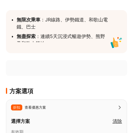
無限次乘車
：JR線路、伊勢鐵道、和歌山電
鐵、巴士
無盡探索
：連續5天沉浸式暢遊伊勢、熊野
及和歌山等地
全球包郵寄送
： 無論身在何處，均可享受
全球免費送貨服務
更多JR Pass選擇
：查看
JR Pass
頁面，選
擇滿足旅日需求的周遊券
方案選項
折扣
查看優惠方案
選擇方案
清除
有效期