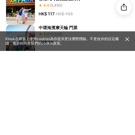
★ 4.4
(5,450)
HK$ 117
HK$ 198
中環海濱摩天輪 門票
★ 4.6
(2,342)
Klook在網頁上使用cookies為你提供更佳瀏覽體驗。不更改你的設定繼
HK$ 20
續，表示你同意我們的
cookie政策
。
注意事項
香港迪士尼樂園度假區優惠餐券
園區地圖
請查看
★ 4.7
(44,361)
機動遊戲及設施開放時間視季節、天氣或其他情況變動，恕
HK$ 191
HK$ 208
不另行通知
遊客可於園內餐廳（海龍王餐廳、爐炭燒餐廳、冰極餐廳
等）用餐並補充體力
更多推薦體驗
香港熱門景點
1
香港迪士尼樂園
2
尖沙咀
3
太平山