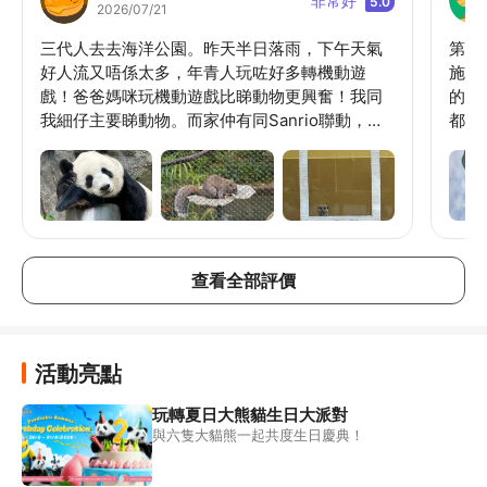
非常好
5.0
2026/07/21
三代人去去海洋公園。昨天半日落雨，下午天氣
第一
好人流又唔係太多，年青人玩咗好多轉機動遊
施跟
戲！爸爸媽咪玩機動遊戲比睇動物更興奮！我同
的是，太～熱
我細仔主要睇動物。而家仲有同Sanrio聯動，樂
都要
園內有互動遊戲，整個樂園佈置好有氣氛，海洋
不夠
列車內的動畫都轉左係Sanrio公仔短片，打卡位
要閉
亦都好靚！喺熱帶雨林探險徑住咗一隻被救回來
始都
的松鼠叫Momo，昨天籠內有飼養員講解Momo
始排
背景，原來被嘉道理農場救治之後再送來海洋公
預訂
園，放在熱帶雨林徑內讓牠先適應稍後放歸野外
票，
查看全部評價
的生活。其實海洋公園做了很多保育及救助動物
的工作，其實動物也被照顧得很好！當我駐足觀
看動物，有幾次飼養員見到也會主動過嚟談及動
物平時的習性以及有趣之處！有個飼養員還show
活動亮點
她手機內狐獴有趣的相片。一個公園可以滿足晒
我好動的女兒同好靜的兒子嘅需要，父母亦覺得
玩轉夏日大熊貓生日大派對
很好玩！
與六隻大貓熊一起共度生日慶典！