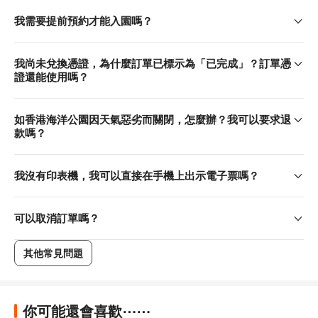
（2025年12月13日至2026年8月23日）
我需要提前預約才能入園嗎？
我尚未兌換憑證，為什麼訂單已標示為「已完成」？訂單憑
證還能使用嗎？
如香港海洋公園因天氣惡劣而關閉，怎麼辦？我可以要求退
款嗎？
我沒有印表機，我可以直接在手機上出示電子票嗎？
今個冬日，6 大 Sanrio characters 齊聚海洋公園，與你展
可以取消訂單嗎？
開一場「蔚藍海洋之旅」！
Sanrio characters 深海夢幻探險
其他常見問題
海洋動物大使帶你穿過水底光影隧道，與各 Sanrio 成員來
到傳說中的海底城鎮
你可能還會喜歡⋯⋯
地點：海濱樂園