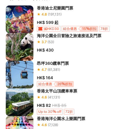
香港迪士尼樂園門票
My Melody & Kuromi 派對屋
★ 4.8
(191,131)
一秒走進充滿 Y2K 風格的幻彩世界，處處都是打卡一流的
HK$ 599
起
驚喜彩蛋，少女心爆燈！
減HKD30
組合優惠
15
折扣
78折
地點：高峰樂園
海洋公園全日冒險之旅連接送及門票
Klook獨家
★ 3.7
(53)
Sanrio characters 遊園大作戰
HK$ 430
於園內商店購買「Sanrio characters 遊園探險卡」，即可
感應啟動分佈園區各處的18個互動裝置
昂坪360纜車門票
地點：海洋奇觀、南極奇觀、尋鯊探秘
★ 4.7
(61,381)
HK$ 164
Sanrio characters 全園打卡位
組合優惠
26
折扣
地點：夢幻水都、海濱樂園廣場
香港太平山頂纜車車票
★ 4.6
(41,131)
立即加購海洋快證！
HK$ 82
HK$ 85
指定機動遊戲及設施特快通行，至快「趣」！
Up to 30
off
72折
可選擇標準版或進階版海洋快證，為你節省排隊時間！
香港海洋公園水上樂園門票
★ 4.6
(7,128)