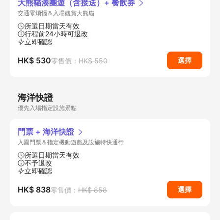
大熊貓湊團遊（含接送）+ 餐飲券
交通零煩惱＆入場觀賞大熊貓
所選日期當天有效
行程前24小時可退改
立即確認
HK$ 530
選擇
零售價：
HK$ 550
海洋快證
優先入場指定設施景點
門票 + 海洋快證
入園門票＆指定機動遊戲及設施特快通行
所選日期當天有效
不予退改
立即確認
HK$ 838
選擇
零售價：
HK$ 858