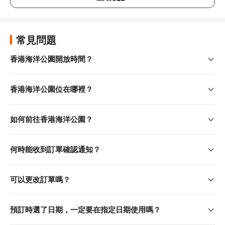
重溫雙胞胎的成長之旅， 及其他大熊貓成員不同階段的可
愛模樣
地點：香港賽馬會四川奇珍館外
常見問題
大熊貓生日紀念印章
香港海洋公園開放時間？
前往指定地點集齊蓋章，就可完成精美生日卡！
地點：全年會員接待處；海濱禮品廊；香港賽馬會四川奇珍
香港海洋公園位在哪裡？
館排隊區；百草生態徑附近；海洋奇觀及熊貓薈（海濱樂
園）
如何前往香港海洋公園？
Panda Friends 慶生玩水大本營
挑戰瘋狂大水桶、大水簾、各種互動遊戲，並欣賞生日限定
何時能收到訂單確認通知？
表演，盡情消暑降溫！
備註：超萌放大版 Panda Friends 巨型吹氣公仔及多個不
同表演團體將於指定日子驚喜現身（2026年8月8日、8月
可以更改訂單嗎？
15至16日）
地點：海濱樂園
預訂時選了日期，一定要在指定日期使用嗎？
海洋公園 x Sanrio characters「蔚藍海洋之旅」