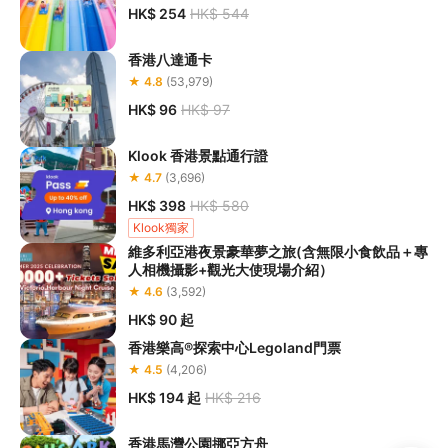
HK$ 254
HK$ 544
香港八達通卡
★ 4.8
(53,979)
HK$ 96
HK$ 97
Klook 香港景點通行證
★ 4.7
(3,696)
HK$ 398
HK$ 580
Klook獨家
維多利亞港夜景豪華夢之旅(含無限小食飲品＋專
人相機攝影+觀光大使現場介紹）
★ 4.6
(3,592)
HK$ 90
起
香港樂高®探索中心Legoland門票
★ 4.5
(4,206)
HK$ 194
起
HK$ 216
香港馬灣公園挪亞方舟