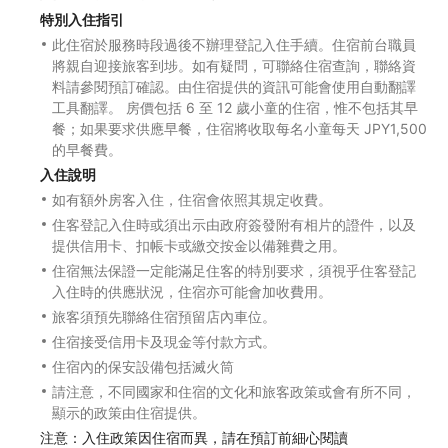
特別入住指引
此住宿於服務時段過後不辦理登記入住手續。住宿前台職員
將親自迎接旅客到埗。如有疑問，可聯絡住宿查詢，聯絡資
料請參閱預訂確認。由住宿提供的資訊可能會使用自動翻譯
工具翻譯。 房價包括 6 至 12 歲小童的住宿，惟不包括其早
餐；如果要求供應早餐，住宿將收取每名小童每天 JPY1,500
的早餐費。
入住說明
如有額外房客入住，住宿會依照其規定收費。
住客登記入住時或須出示由政府簽發附有相片的證件，以及
提供信用卡、扣帳卡或繳交按金以備雜費之用。
住宿無法保證一定能滿足住客的特別要求，須視乎住客登記
入住時的供應狀況，住宿亦可能會加收費用。
旅客須預先聯絡住宿預留店內車位。
住宿接受信用卡及現金等付款方式。
住宿內的保安設備包括滅火筒
請注意，不同國家和住宿的文化和旅客政策或會有所不同，
顯示的政策由住宿提供。
注意：入住政策因住宿而異，請在預訂前細心閱讀