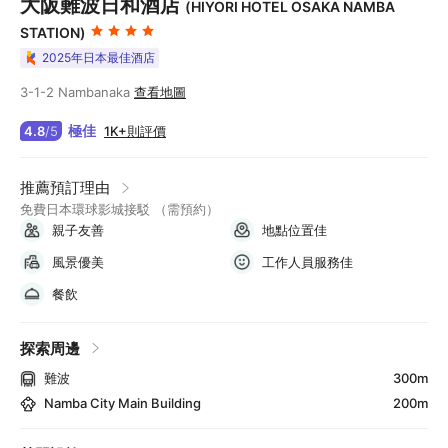
大阪難波日和酒店
(HIYORI HOTEL OSAKA NAMBA
STATION)
2025年日本最佳酒店
3-1-2 Nambanaka
查看地圖
極佳
1K+則評價
4.8
/
5
推薦預訂理由
免費日本環球影城接駁 （需預約）
親子友善
地點位置佳
風景優美
工作人員服務佳
餐飲
探索周邊
難波
300m
Namba City Main Building
200m