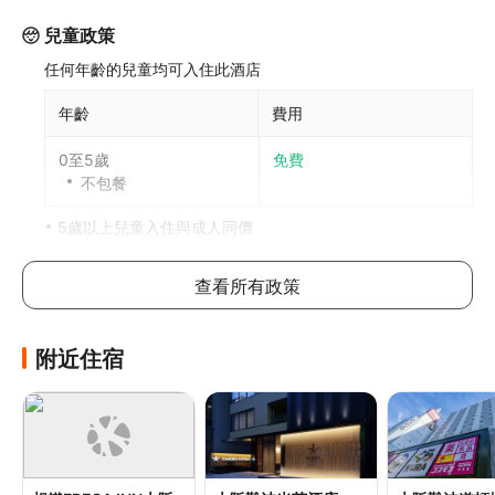
兒童政策
任何年齡的兒童均可入住此酒店
年齡
費用
0至5歲
免費
不包餐
5歲以上兒童入住與成人同價
每間房可允許最多1位5歲或以下兒童與成人共用床鋪。如攜
帶更多兒童，請參考以下說明，具體政策因酒店而異
查看所有政策
加床政策
附近住宿
此酒店不可加床
如有兒童同行或額外住客可能需支付額外費用，詳情請向酒
店查詢
寵物政策
不可攜帶寵物