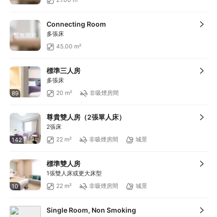
滿HKD500享減HKD50
滿HKD100享減HKD10
Connecting Room
滿HKD900享減HKD100
多張床
暫無圖片
滿HKD1,800享減HKD200
45.00 m²
標準三人房
多張床
20 m²
非吸煙房間
89
尊貴雙人房（2張單人床）
2張床
22 m²
非吸煙房間
城景
142
標準雙人房
1張雙人床或更大床型
22 m²
非吸煙房間
城景
10
Single Room, Non Smoking