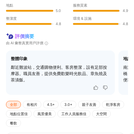
地點
服務質素
5.0
4.9
整潔度
環境 & 設施
4.8
4.8
評價摘要
由 AI 彙整真實用戶評價
整體印象
地點
鄰近難波站，交通購物便利。客房整潔，設有足部按
南海
摩器。職員友善，提供免費歡樂時光飲品、章魚燒及
橋、
茶漬飯。
便利
全部
有相片
4.5+
3.0+
親子友善
乾淨客房
地點位置佳
風景優美
工作人員服務佳
大空間
餐飲