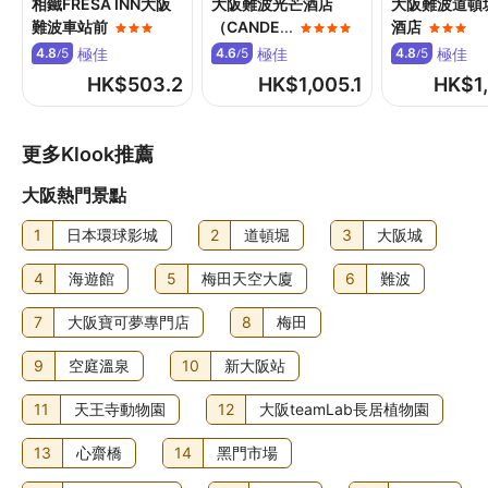
相鐵FRESA INN大阪
大阪難波光芒酒店
大阪難波道頓
難波車站前
（CANDE
...
酒店
其他費用
極佳
極佳
極佳
4.8
5
4.6
5
4.8
5
/
/
/
自助早餐費用：成人 JPY2420 至 2420，小童 JPY880 至
HK$
503.2
HK$
1,005.1
HK$
1
1320 (大約金額)
提早入住需額外付費 (視乎供應情況而定)
更多Klook推薦
清潔服務費：每日 JPY1650；或按入住天數計算
住宿可能尚有其他額外收費。上述收費及按金不包括稅項，
大阪熱門景點
金額亦可能會有所變動。
1
日本環球影城
2
道頓堀
3
大阪城
食物及飲品
4
海遊館
5
梅田天空大廈
6
難波
入住大阪難波站日和酒店的旅客可到 La biyori 飽餐一頓，大
快朵頤。不妨到店內的酒吧/酒廊點杯心愛飲品，盡情解渴！
7
大阪寶可夢專門店
8
梅田
住宿每日 07:00 至 10:00 供應自助早餐，費用另計。
9
空庭溫泉
10
新大阪站
11
天王寺動物園
12
大阪teamLab長居植物園
13
心齋橋
14
黑門市場