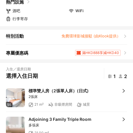
熱門設施
酒吧
WiFi
行李寄存
特別活動
免費環球影城接駁 (由Klook提供）
專屬優惠碼
滿HKD888享減HKD40
滿HKD1,961.4享5
折扣
滿HKD400享減HKD20
入住／退房日期
滿HKD800享減HKD50
選擇入住日期
1
2
滿HKD600享減HKD40
滿HKD1,000享減HKD100
標準雙人房（2張單人床）(日式)
滿HKD1,000享減HKD100
2張床
滿HKD1,000享減HKD100
21 m²
非吸煙房間
城景
55
滿HKD1,000享減HKD100
滿HKD1,000享減HKD100
Adjoining 3 Family Triple Room
滿HKD1,000享減HKD100
多張床
暫無圖片
滿HKD2,000享減HKD200
21.00 m²