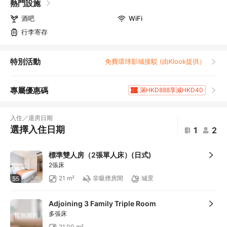
熱門設施
酒吧
WiFi
行李寄存
特別活動
免費環球影城接駁 (由Klook提供）
專屬優惠碼
滿HKD888享減HKD40
滿HKD1,961.2享5
折扣
滿HKD400享減HKD20
入住／退房日期
滿HKD800享減HKD50
選擇入住日期
1
2
滿HKD600享減HKD40
滿HKD1,000享減HKD100
標準雙人房（2張單人床）(日式)
滿HKD1,000享減HKD100
2張床
滿HKD1,000享減HKD100
21 m²
非吸煙房間
城景
55
滿HKD1,000享減HKD100
滿HKD1,000享減HKD100
Adjoining 3 Family Triple Room
滿HKD1,000享減HKD100
多張床
暫無圖片
滿HKD500享減HKD50
21.00 m²