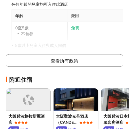
任何年齡的兒童均可入住此酒店
年齡
費用
0至5歲
免費
不包餐
5歲以上兒童入住與成人同價
每間房可允許最多1位5歲或以下兒童與成人共用床鋪。如攜
帶更多兒童，請參考以下說明，具體政策因酒店而異
查看所有政策
加床政策
附近住宿
此酒店不可加床
如有兒童同行或額外住客可能需支付額外費用，詳情請向酒
店查詢
寵物政策
不可攜帶寵物
大阪難波格拉斯麗酒
大阪難波光芒酒店
大阪難波日本
店
（CANDE
...
頂套房酒店
其他費用