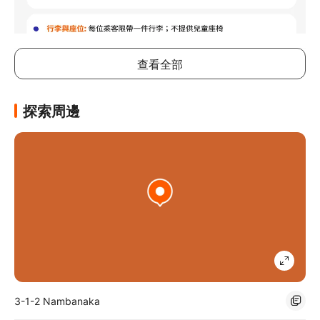
查看全部
住宿簡介
留宿大阪難波站日和酒店，即可深入大阪中心地帶，步行 10 分鐘
直達日本橋和黑門市場。 此酒店前行 1.4 公里 (0.9 英里) 即達道
探索周邊
頓堀固力果廣告牌，2.1 公里 (1.3 英里) 車程便來到通天閣。
3-1-2 Nambanaka