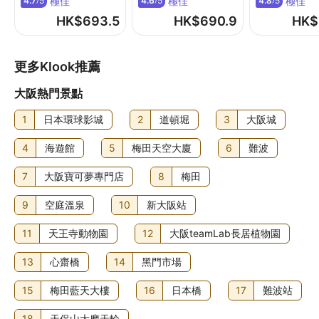
極佳
極佳
極佳
4.7
5
4.6
5
4.8
5
/
/
/
自助早餐費用：成人 JPY2420 至 2420，小童 JPY880 至
HK$
693.5
HK$
690.9
HK$
1320 (大約金額)
提早入住需額外付費 (視乎供應情況而定)
更多Klook推薦
清潔服務費：每日 JPY1650；或按入住天數計算
住宿可能尚有其他額外收費。上述收費及按金不包括稅項，
大阪熱門景點
金額亦可能會有所變動。
1
日本環球影城
2
道頓堀
3
大阪城
食物及飲品
4
海遊館
5
梅田天空大廈
6
難波
入住大阪難波站日和酒店的旅客可到 La biyori 飽餐一頓，大
快朵頤。不妨到店內的酒吧/酒廊點杯心愛飲品，盡情解渴！
7
大阪寶可夢專門店
8
梅田
住宿每日 07:00 至 10:00 供應自助早餐，費用另計。
9
空庭溫泉
10
新大阪站
11
天王寺動物園
12
大阪teamLab長居植物園
13
心齋橋
14
黑門市場
15
梅田藍天大樓
16
日本橋
17
難波站
18
天保山大摩天輪