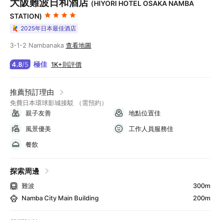
大阪難波日和酒店
(HIYORI HOTEL OSAKA NAMBA
STATION)
2025年日本最佳酒店
3-1-2 Nambanaka
查看地圖
極佳
1K+則評價
4.8
/
5
推薦預訂理由
免費日本環球影城接駁 （需預約）
親子友善
地點位置佳
風景優美
工作人員服務佳
餐飲
探索周邊
難波
300m
Namba City Main Building
200m