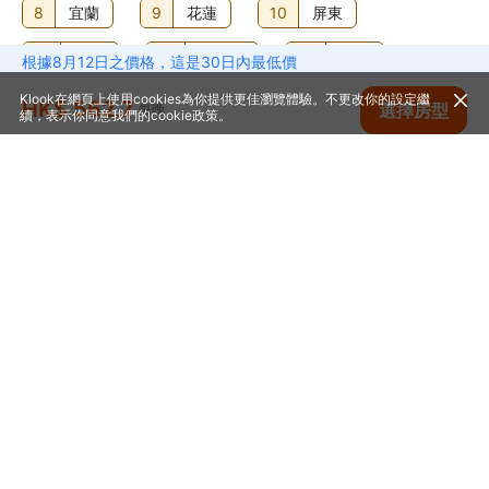
8
宜蘭
9
花蓮
10
屏東
11
新竹
12
嘉義市
13
苗栗
根據8月12日之價格，這是30日內最低價
Klook在網頁上使用cookies為你提供更佳瀏覽體驗。不更改你的設定繼
14
台東
15
澎湖
16
新竹
HK$ 562.7
查看空房
選擇房型
每晚
續，表示你同意我們的
cookie政策
。
17
金門
18
基隆
首頁
台灣
高雄
高雄酒店
高雄行旅
幫助中心
© 2014-2026
Klook. All Rights Reserved. 旅行代理商牌照: 354005