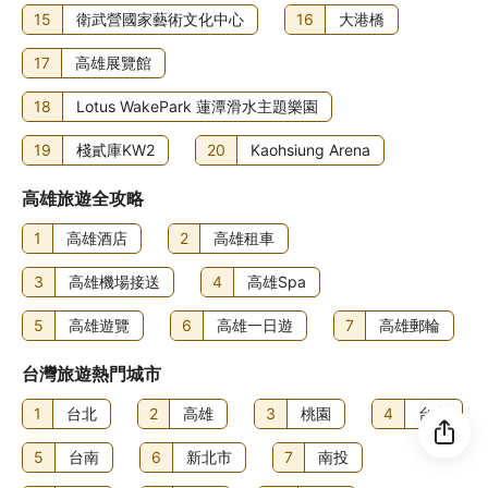
15
衛武營國家藝術文化中心
16
大港橋
17
高雄展覽館
18
Lotus WakePark 蓮潭滑水主題樂園
19
棧貳庫KW2
20
Kaohsiung Arena
高雄旅遊全攻略
1
高雄酒店
2
高雄租車
3
高雄機場接送
4
高雄Spa
5
高雄遊覽
6
高雄一日遊
7
高雄郵輪
台灣旅遊熱門城市
1
台北
2
高雄
3
桃園
4
台中
5
台南
6
新北市
7
南投