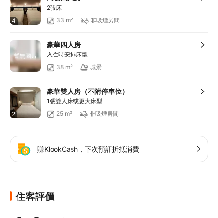
2張床
33 m²
非吸煙房間
4
豪華四人房
入住時安排床型
暫無圖片
38 m²
城景
豪華雙人房（不附停車位）
1張雙人床或更大床型
25 m²
非吸煙房間
2
賺KlookCash，下次預訂折抵消費
住客評價