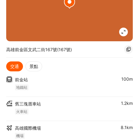
高雄前金區文武二街167號(167號)
交通
景點
100m
前金站
地鐵站
1.2km
舊三塊厝車站
火車站
8.1km
高雄國際機場
機場