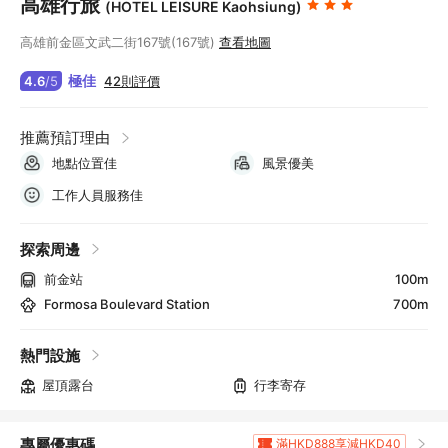
高雄行旅
(HOTEL LEISURE Kaohsiung)
高雄前金區文武二街167號(167號)
查看地圖
極佳
42則評價
4.6
/
5
推薦預訂理由
地點位置佳
風景優美
工作人員服務佳
探索周邊
前金站
100m
Formosa Boulevard Station
700m
熱門設施
屋頂露台
行李寄存
專屬優惠碼
滿HKD888享減HKD40