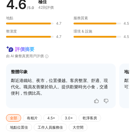
4.6
極佳
42則評價
/5.0
地點
服務質素
4.7
4.5
整潔度
環境 & 設施
4.7
4.5
評價摘要
由 AI 彙整真實用戶評價
整體印象
地點
鄰近港鐵站、夜市，位置優越。客房整潔、舒適、現
鄰近
代化。職員友善樂於助人。提供歡樂時光小食，交通
可達
便利，性價比高。
全部
有相片
4.5+
3.0+
乾淨客房
地點位置佳
工作人員服務佳
大空間