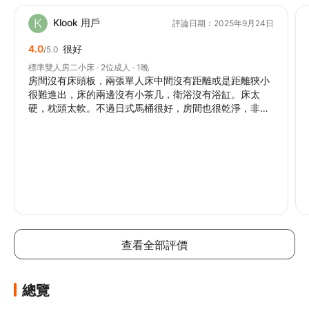
Klook 用戶
評論日期：2025年9月24日
4.0
很好
/5.0
標準雙人房二小床 · 2位成人 · 1晚
房間沒有床頭板，兩張單人床中間沒有距離或是距離狹小
很難進出，床的兩邊沒有小茶几，衛浴沒有浴缸。床太
硬，枕頭太軟。不過日式馬桶很好，房間也很乾淨，非常
安靜。洗手台的鏡子的設計很優雅，也有附吹風機。
查看全部評價
總覽