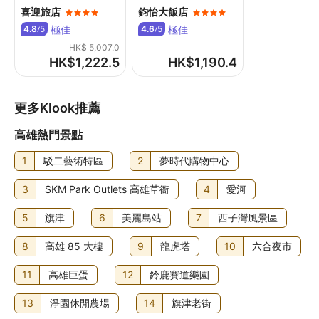
喜迎旅店
鈞怡大飯店
極佳
極佳
4.8
5
4.6
5
/
/
HK$ 5,007.0
HK$
1,222.5
HK$
1,190.4
更多Klook推薦
高雄熱門景點
1
駁二藝術特區
2
夢時代購物中心
3
SKM Park Outlets 高雄草衙
4
愛河
5
旗津
6
美麗島站
7
西子灣風景區
8
高雄 85 大樓
9
龍虎塔
10
六合夜市
11
高雄巨蛋
12
鈴鹿賽道樂園
13
淨園休閒農場
14
旗津老街