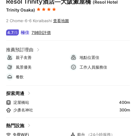
Resol Trinity酒店—大阪澱屋橋
(Resol Hotel
Trinity Osaka)
2 Chome-6-6 Koraibashi
查看地圖
極佳
798則評價
4.7
/
5
推薦預訂理由
親子友善
地點位置佳
風景優美
工作人員服務佳
餐飲
探索周邊
淀屋橋站
400m
少彥名神社
300m
熱門設施
免費WiFi
前台
（24小時服務）