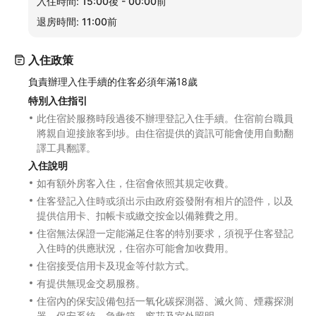
入住時間:
15:00後 - 00:00前
退房時間:
11:00前
入住政策
負責辦理入住手續的住客必須年滿18歲
特別入住指引
此住宿於服務時段過後不辦理登記入住手續。住宿前台職員
將親自迎接旅客到埗。由住宿提供的資訊可能會使用自動翻
譯工具翻譯。
入住說明
如有額外房客入住，住宿會依照其規定收費。
住客登記入住時或須出示由政府簽發附有相片的證件，以及
提供信用卡、扣帳卡或繳交按金以備雜費之用。
住宿無法保證一定能滿足住客的特別要求，須視乎住客登記
入住時的供應狀況，住宿亦可能會加收費用。
住宿接受信用卡及現金等付款方式。
有提供無現金交易服務。
住宿內的保安設備包括一氧化碳探測器、滅火筒、煙霧探測
器、保安系統、急救箱、窗花及室外照明