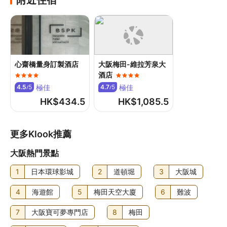
附近住宿
自助早餐費用：每位 JPY2500 (大約金額)
住宿可能尚有其他額外收費。上述收費及按金不包括稅項，
金額亦可能會有所變動。
食物及飲品
心齋橋量身訂製酒店
大阪梅田-維拉芳泉大
住宿每日 07:00 至 09:30 供應自助早餐，費用另計。
酒店
極佳
極佳
4.5
5
4.7
5
/
/
HK$
434.5
HK$
1,085.5
更多Klook推薦
大阪熱門景點
1
日本環球影城
2
道頓堀
3
大阪城
4
海遊館
5
梅田天空大廈
6
難波
7
大阪寶可夢專門店
8
梅田