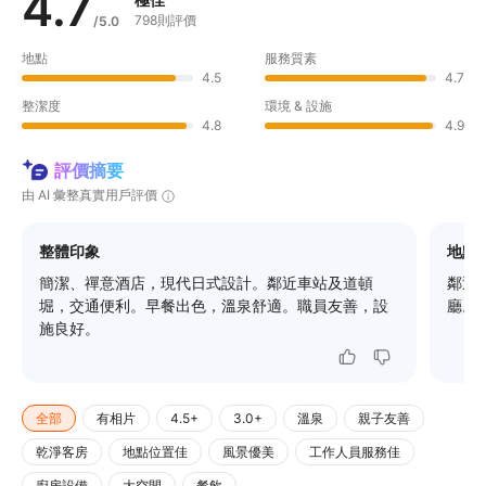
4.7
798則評價
/5.0
地點
服務質素
4.5
4.7
整潔度
環境 & 設施
4.8
4.9
評價摘要
由 AI 彙整真實用戶評價
整體印象
地點
簡潔、禪意酒店，現代日式設計。鄰近車站及道頓
鄰近
堀，交通便利。早餐出色，溫泉舒適。職員友善，設
廳。
施良好。
全部
有相片
4.5+
3.0+
溫泉
親子友善
乾淨客房
地點位置佳
風景優美
工作人員服務佳
廚房設備
大空間
餐飲