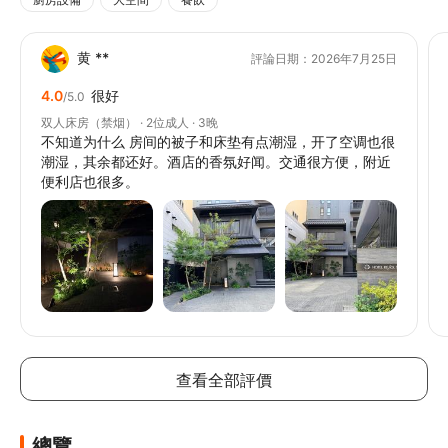
黄 **
評論日期：2026年7月25日
4.0
很好
/5.0
双人床房（禁烟） · 2位成人 · 3晚
不知道为什么 房间的被子和床垫有点潮湿，开了空调也很
潮湿，其余都还好。酒店的香氛好闻。交通很方便，附近
便利店也很多。
// @ts-ignore
// @ts-ignore
// @ts-ignore
查看全部評價
總覽