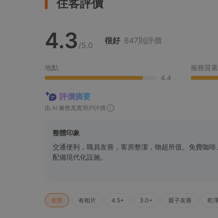
住客評價
4.3
很好
647則評價
/5.0
地點
服務質素
4.4
評價摘要
由 AI 彙整真實用戶評價
整體印象
交通便利，職員友善，客房整潔，物超所值。免費咖啡
配備現代化設施。
全部
有相片
4.5+
3.0+
親子友善
乾