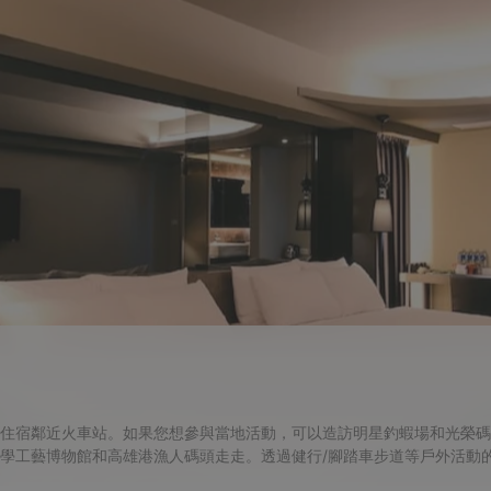
心，住宿鄰近火車站。如果您想參與當地活動，可以造訪明星釣蝦場和光榮
學工藝博物館和高雄港漁人碼頭走走。透過健行/腳踏車步道等戶外活動