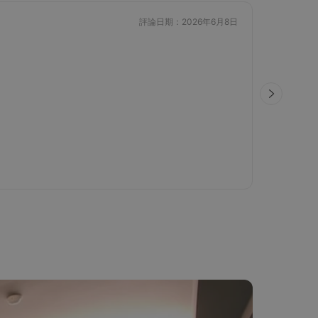
K
評論日期：2026年6月8日
5.0
/5.0
隨機不指定
本次入
有跟櫃