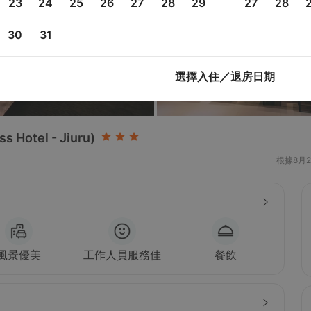
23
24
25
26
27
28
29
27
28
30
31
選擇入住／退房日期
ss Hotel - Jiuru)
根據8月
風景優美
工作人員服務佳
餐飲