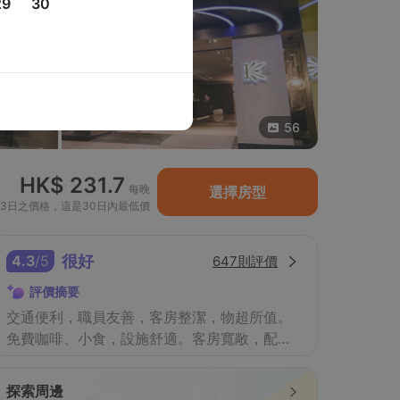
29
30
56
HK$ 231.7
每晚
選擇房型
23日之價格，這是30日內最低價
4.3
/
5
很好
647則評價
評價摘要
交通便利，職員友善，客房整潔，物超所值。
免費咖啡、小食，設施舒適。客房寬敞，配備
現代化設施。
探索周邊