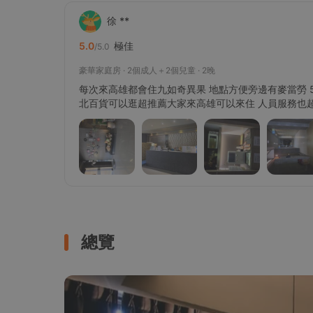
徐 **
極佳
5.0
/5.0
豪華家庭房 · 2個成人＋2個兒童 · 2晚
每次來高雄都會住九如奇異果 地點方便旁邊有麥當勞 
北百貨可以逛超推薦大家來高雄可以來住 人員服務也
總覽