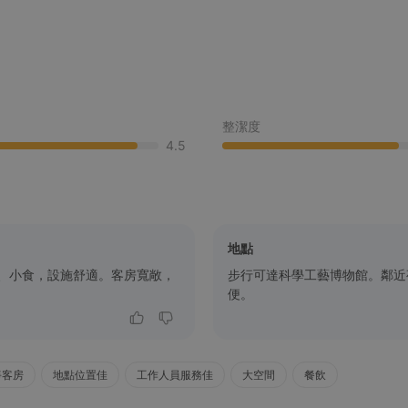
整潔度
4.5
地點
、小食，設施舒適。客房寬敞，
步行可達科學工藝博物館。鄰近夜
便。
淨客房
地點位置佳
工作人員服務佳
大空間
餐飲