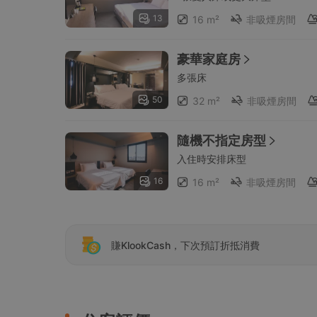
13
16 m²
非吸煙房間
豪華家庭房
多張床
50
32 m²
非吸煙房間
隨機不指定房型
入住時安排床型
16
16 m²
非吸煙房間
賺KlookCash，下次預訂折抵消費