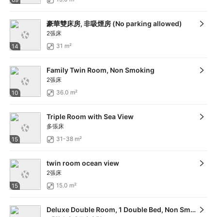
豪華雙床房, 非吸煙房 (No parking allowed)
2張床
31 m²
14
Family Twin Room, Non Smoking
2張床
36.0 m²
10
Triple Room with Sea View
多張床
31-38 m²
15
twin room ocean view
2張床
15.0 m²
15
Deluxe Double Room, 1 Double Bed, Non Smoking (No parking)