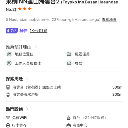
東橫INN釜山海雲台2
(Toyoko Inn Busan Haeundae
No.2)
5 Haeundaehaebyeon-ro 237beon-gil(Haeundae-gu)
查看地圖
極佳
1K+則評價
4.7
/
5
推薦預訂理由
地點位置佳
風景優美
工作人員服務佳
餐飲
探索周邊
海雲台（首都圈）城際巴士站
500m
海雲臺海水浴場
300m
熱門設施
免費WiFi
前台
（24小時服務）
行李寄存
商務中心