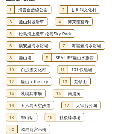
1
海雲台藍線公園
2
甘川洞文化村
3
釜山斜坡滑車
4
海東龍宮寺
5
松島海上纜車 松島Sky Park
6
廣安里海水浴場
7
海雲臺海水浴場
8
釜山塔
9
SEA LIFE釜山水族館
10
白沙灘文化村
11
101 快艇場
12
釜山 x the sky
13
荒領山
14
札嘎其市場
15
南浦洞
16
五六島天空步道
17
太宗台公園
18
釜山站
19
社稷棒球場
20
松島龍宮吊橋