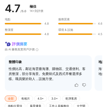
4.7
極佳
1K+則評價
/5.0
地點
服務質素
4.8
4.6
整潔度
環境 & 設施
4.8
4.5
評價摘要
由 AI 彙整真實用戶評價
整體印象
地點
性價比高，鄰近海雲臺海灘、購物區、交通便利。客
海雲
房整潔，部分享海景。免費韓式及西式早餐選擇多
地鐵
樣。職員樂於助人，設施方便。
全部
有相片
4.5+
3.0+
乾淨客房
地點位置佳
風景優美
工作人員服務佳
大空間