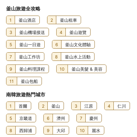
釜山旅遊全攻略
1
釜山酒店
2
釜山租車
3
釜山機場接送
4
釜山遊覽
5
釜山一日遊
6
釜山文化體驗
7
釜山工作坊
8
釜山水上活動
9
釜山料理課程
10
釜山美髮 & 美容
11
釜山包船
南韓旅遊熱門城市
1
首爾
2
釜山
3
江原
4
仁川
5
京畿道
6
濟州
7
慶州
8
西歸浦
9
大邱
10
麗水